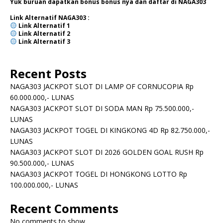
Yuk buruan dapatkan bonus bonus nya dan daftar di NAGA303
Link Alternatif NAGA303 :
Link Alternatif
1
Link Alternatif
2
Link Alternatif 3
Recent Posts
NAGA303 JACKPOT SLOT DI LAMP OF CORNUCOPIA Rp
60.000.000,- LUNAS
NAGA303 JACKPOT SLOT DI SODA MAN Rp 75.500.000,-
LUNAS
NAGA303 JACKPOT TOGEL DI KINGKONG 4D Rp 82.750.000,-
LUNAS
NAGA303 JACKPOT SLOT DI 2026 GOLDEN GOAL RUSH Rp
90.500.000,- LUNAS
NAGA303 JACKPOT TOGEL DI HONGKONG LOTTO Rp
100.000.000,- LUNAS
Recent Comments
No comments to show.