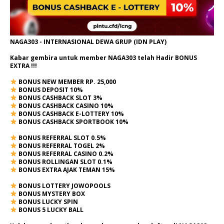
NAGA303 - INTERNASIONAL DEWA GRUP (IDN PLAY)
Kabar gembira untuk member NAGA303 telah Hadir BONUS
EXTRA !!!
BONUS NEW MEMBER RP. 25,000
BONUS DEPOSIT 10%
BONUS CASHBACK SLOT 3%
BONUS CASHBACK CASINO 10%
BONUS CASHBACK E-LOTTERY 10%
BONUS CASHBACK SPORTBOOK 10%
BONUS REFERRAL SLOT 0.5%
BONUS REFERRAL TOGEL 2%
BONUS REFERRAL CASINO 0.2%
BONUS ROLLINGAN SLOT 0.1%
BONUS EXTRA AJAK TEMAN 15%
BONUS LOTTERY JOWOPOOLS
BONUS MYSTERY BOX
BONUS LUCKY SPIN
BONUS 5 LUCKY BALL