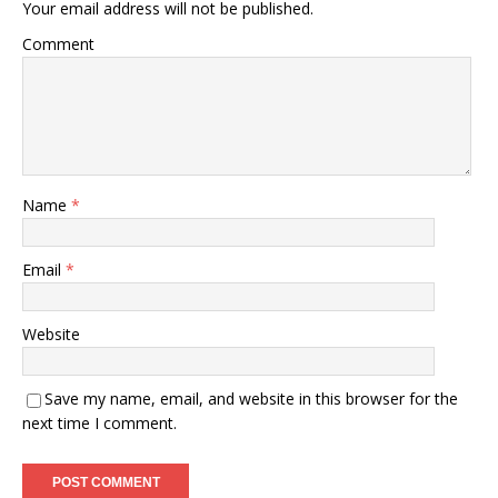
Your email address will not be published.
Comment
Name
*
Email
*
Website
Save my name, email, and website in this browser for the
next time I comment.