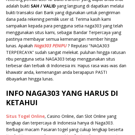
adalah bukti
SAH / VALID
yang langsung di dapatkan melalui
bukti transaksi dari Bank yang digunakan untuk pengiriman
dana pada rekening pemilik user id. Terima kasih kami
sampaikan kepada para pengguna setia naga303 yang telah
menggunakan situs kami, sebagai Bandar Terpercaya yang
pastinya membayar semua kemenangan member hingga
lunas. Apakah
Naga303
PENIPU
? Reputasi “NAGA303
TERPERCAYA” sudah sangat melekat. puluhan hingga ratusan
ribu pengguna setia NAGA303 tetap menggunakan situs
terbesar dan terbaik di Indonesia ini. Hapus rasa was-was dan
khawatir anda, kemenangan anda berapapun PASTI
dibayarkan hingga lunas.
INFO NAGA303 YANG HARUS DI
KETAHUI
Situs Togel Online
, Casino Online, dan Slot Online yang
lengkap dan terpercaya di Indonesia hanya di Naga303.
Berbagai macam Pasaran togel yang cukup lengkap beserta