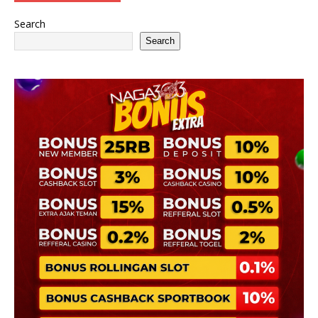
Search
Search