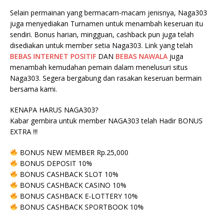
Selain permainan yang bermacam-macam jenisnya, Naga303
juga menyediakan Turnamen untuk menambah keseruan itu
sendiri. Bonus harian, mingguan, cashback pun juga telah
disediakan untuk member setia Naga303. Link yang telah
BEBAS INTERNET
POSITIF
DAN
BEBAS NAWALA
juga
menambah kemudahan pemain dalam menelusuri situs
Naga303. Segera bergabung dan rasakan keseruan bermain
bersama kami.
KENAPA HARUS NAGA303?
Kabar gembira untuk member NAGA303 telah Hadir BONUS
EXTRA !!!
BONUS NEW MEMBER Rp.25,000
BONUS DEPOSIT 10%
BONUS CASHBACK SLOT 10%
BONUS CASHBACK CASINO 10%
BONUS CASHBACK E-LOTTERY 10%
BONUS CASHBACK SPORTBOOK 10%