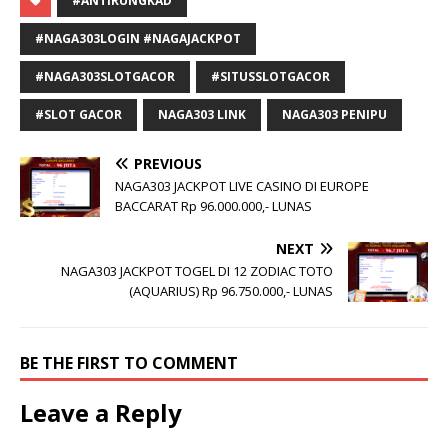
#ANTIRUNGKAD
#NAGA303LOGIN #NAGAJACKPOT
#NAGA303SLOTGACOR
#SITUSSLOTGACOR
#SLOT GACOR
NAGA303 LINK
NAGA303 PENIPU
PREVIOUS
NAGA303 JACKPOT LIVE CASINO DI EUROPE
BACCARAT Rp 96.000.000,- LUNAS
NEXT
NAGA303 JACKPOT TOGEL DI 12 ZODIAC TOTO
(AQUARIUS) Rp 96.750.000,- LUNAS
BE THE FIRST TO COMMENT
Leave a Reply