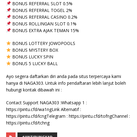
BONUS REFERRAL SLOT 0.5%
BONUS REFERRAL TOGEL 2%
BONUS REFERRAL CASINO 0.2%
BONUS ROLLINGAN SLOT 0.1%
BONUS EXTRA AJAK TEMAN 15%
BONUS LOTTERY JOWOPOOLS
BONUS MYSTERY BOX
BONUS LUCKY SPIN
BONUS 5 LUCKY BALL
Ayo segera daftarkan diri anda pada situs terpercaya kami
hanya di NAGA303. Untuk info pendaftaran lebih lanjut boleh
hubungi kontak dibawah ini :
Contact Support NAGA303 :Whatsapp 1 :
https://pintu.cfd/wa1ngLink Alternatif :
https://pintu.cfd/lcngTelegram : https://pintu.cfd/tofngChannel :
https://pintu.cfd/tchng