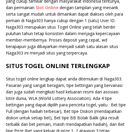
yang cukup familiar dengan masyarakat indonesia tentunya,
dan permainan
Slot Online
dengan tampilan yang menarik
serta sangat mudah untuk dimainkan dapat diakses oleh para
pemain di Naga303 hanya cukup dengan 1 (satu) User ID.
Naga303 merupakan situs Togel Online yang telah berdiri
puluhan tahun tetap konsisten dalam menjaga kepercayaan
member-membernya. Proses deposit yang cepat, wd
berapapun juga dibayarkan menjadi salah satu alasan situs
Naga303 ini menjadi situs yang terpercaya.
SITUS TOGEL ONLINE TERLENGKAP
Situs togel online lengkap dapat anda ditemukan di Naga303.
Pasaran yang sangat beragam, tipe bettingan yang bervariasi
dan juga sudah mengikuti hasil keluaran resmi dari asosiasi
lotre dunia, WLA (World Lottery Association). Ada 4 tipe
bettingan yang dapat dipilih para pencinta togel, yaitu : Bet tipe
Full (dengan hadiah terbesar), Bet tipe Diskon (mendapatkan
diskon untuk setiap bet), Bet tipe BB Bolak Balik (jika result
terbalik dari bet pemain, masih mendapatkan hadiah), dan Bet
tipe Prize (bet yang keluar di prize 1, 2 ataupun 3 tetap