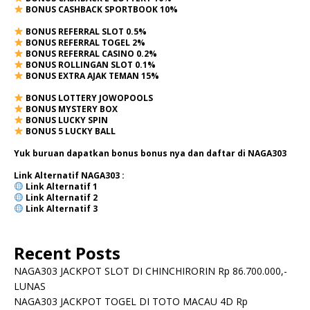
BONUS CASHBACK SPORTBOOK 10%
BONUS REFERRAL SLOT 0.5%
BONUS REFERRAL TOGEL 2%
BONUS REFERRAL CASINO 0.2%
BONUS ROLLINGAN SLOT 0.1%
BONUS EXTRA AJAK TEMAN 15%
BONUS LOTTERY JOWOPOOLS
BONUS MYSTERY BOX
BONUS LUCKY SPIN
BONUS 5 LUCKY BALL
Yuk buruan dapatkan bonus bonus nya dan daftar di NAGA303
Link Alternatif NAGA303 :
Link Alternatif
1
Link Alternatif
2
Link Alternatif 3
Recent Posts
NAGA303 JACKPOT SLOT DI CHINCHIRORIN Rp 86.700.000,-
LUNAS
NAGA303 JACKPOT TOGEL DI TOTO MACAU 4D Rp