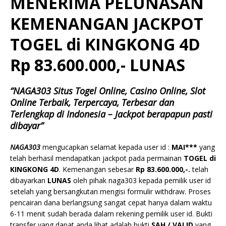
MENERIMA PELUNASAN
KEMENANGAN JACKPOT
TOGEL di KINGKONG 4D
Rp 83.600.000,- LUNAS
“NAGA303 Situs Togel Online, Casino Online, Slot
Online Terbaik, Terpercaya, Terbesar dan
Terlengkap di Indonesia – Jackpot berapapun pasti
dibayar”
NAGA303
mengucapkan selamat kepada user id :
MAI***
yang
telah berhasil mendapatkan jackpot pada permainan
TOGEL di
KINGKONG 4D
. Kemenangan sebesar
Rp 83.600.000,-.
telah
dibayarkan
LUNAS
oleh pihak naga303 kepada pemilik user id
setelah yang bersangkutan mengisi formulir withdraw. Proses
pencairan dana berlangsung sangat cepat hanya dalam waktu
6-11 menit sudah berada dalam rekening pemilik user id. Bukti
transfer yang dapat anda lihat adalah bukti
SAH / VALID
yang