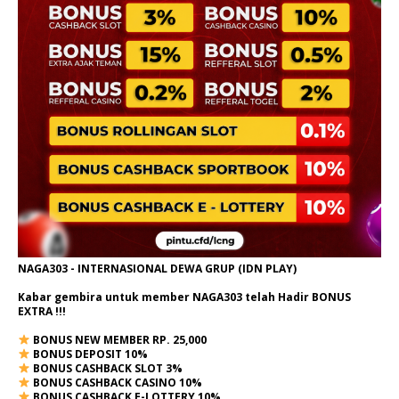
NAGA303 - INTERNASIONAL DEWA GRUP (IDN PLAY)
Kabar gembira untuk member NAGA303 telah Hadir BONUS
EXTRA !!!
BONUS NEW MEMBER RP. 25,000
BONUS DEPOSIT 10%
BONUS CASHBACK SLOT 3%
BONUS CASHBACK CASINO 10%
BONUS CASHBACK E-LOTTERY 10%