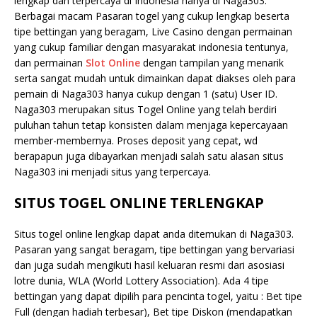
lengkap dan terpercaya di Indonesia hanya di Naga303.
Berbagai macam Pasaran togel yang cukup lengkap beserta
tipe bettingan yang beragam, Live Casino dengan permainan
yang cukup familiar dengan masyarakat indonesia tentunya,
dan permainan
Slot Online
dengan tampilan yang menarik
serta sangat mudah untuk dimainkan dapat diakses oleh para
pemain di Naga303 hanya cukup dengan 1 (satu) User ID.
Naga303 merupakan situs Togel Online yang telah berdiri
puluhan tahun tetap konsisten dalam menjaga kepercayaan
member-membernya. Proses deposit yang cepat, wd
berapapun juga dibayarkan menjadi salah satu alasan situs
Naga303 ini menjadi situs yang terpercaya.
SITUS TOGEL ONLINE TERLENGKAP
Situs togel online lengkap dapat anda ditemukan di Naga303.
Pasaran yang sangat beragam, tipe bettingan yang bervariasi
dan juga sudah mengikuti hasil keluaran resmi dari asosiasi
lotre dunia, WLA (World Lottery Association). Ada 4 tipe
bettingan yang dapat dipilih para pencinta togel, yaitu : Bet tipe
Full (dengan hadiah terbesar), Bet tipe Diskon (mendapatkan