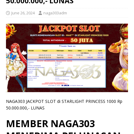
50.000.000,- LUNAS
June 26, 2024
naga303adm
NAGA303 JACKPOT SLOT di STARLIGHT PRINCESS 1000 Rp
50.000.000,- LUNAS
MEMBER NAGA303