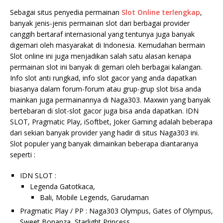
Sebagai situs penyedia permainan
Slot Online terlengkap
,
banyak jenis-jenis permainan slot dari berbagai provider
canggih bertaraf internasional yang tentunya juga banyak
digemari oleh masyarakat di Indonesia. Kemudahan bermain
Slot online ini juga menjadikan salah satu alasan kenapa
permainan slot ini banyak di gemari oleh berbagai kalangan.
Info slot anti rungkad, info slot gacor yang anda dapatkan
biasanya dalam forum-forum atau grup-grup slot bisa anda
mainkan juga permainannya di Naga303. Maxwin yang banyak
bertebaran di slot-slot gacor juga bisa anda dapatkan. IDN
SLOT, Pragmatic Play, iSoftbet, Joker Gaming adalah beberapa
dari sekian banyak provider yang hadir di situs Naga303 ini.
Slot populer yang banyak dimainkan beberapa diantaranya
seperti :
IDN SLOT :
Legenda Gatotkaca,
Bali, Mobile Legends, Garudaman
Pragmatic Play / PP : Naga303 Olympus, Gates of Olympus,
Sweet Bonanza, Starlight Princess,