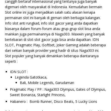
canggih bertaraf internasional yang tentunya juga banyak
digemari oleh masyarakat di Indonesia. Kemudahan bermain
Slot online ini juga menjadikan salah satu alasan kenapa
permainan slot ini banyak di gemari oleh berbagai kalangan.
Info slot anti rungkad, info slot gacor yang anda dapatkan
biasanya dalam forum-forum atau grup-grup slot bisa anda
mainkan juga permainannya di Naga303. Maxwin yang banyak
bertebaran di slot-slot gacor juga bisa anda dapatkan. IDN
SLOT, Pragmatic Play, iSoftbet, Joker Gaming adalah beberapa
dari sekian banyak provider yang hadir di situs Naga303 ini.
Slot populer yang banyak dimainkan beberapa diantaranya
seperti :
IDN SLOT :
Legenda Gatotkaca,
Bali, Mobile Legends, Garudaman
Pragmatic Play / PP : Naga303 Olympus, Gates of Olympus,
Sweet Bonanza, Starlight Princess,
Habanero : Bomb Runner, Disco Beats, 5 Lucky Lions