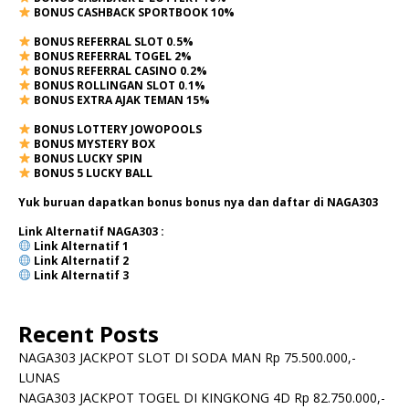
BONUS CASHBACK SPORTBOOK 10%
BONUS REFERRAL SLOT 0.5%
BONUS REFERRAL TOGEL 2%
BONUS REFERRAL CASINO 0.2%
BONUS ROLLINGAN SLOT 0.1%
BONUS EXTRA AJAK TEMAN 15%
BONUS LOTTERY JOWOPOOLS
BONUS MYSTERY BOX
BONUS LUCKY SPIN
BONUS 5 LUCKY BALL
Yuk buruan dapatkan bonus bonus nya dan daftar di NAGA303
Link Alternatif NAGA303 :
Link Alternatif
1
Link Alternatif
2
Link Alternatif 3
Recent Posts
NAGA303 JACKPOT SLOT DI SODA MAN Rp 75.500.000,-
LUNAS
NAGA303 JACKPOT TOGEL DI KINGKONG 4D Rp 82.750.000,-