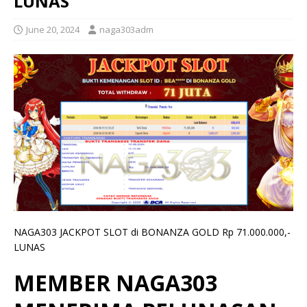
LUNAS
June 20, 2024
naga303adm
NAGA303 JACKPOT SLOT di BONANZA GOLD Rp 71.000.000,-
LUNAS
MEMBER NAGA303