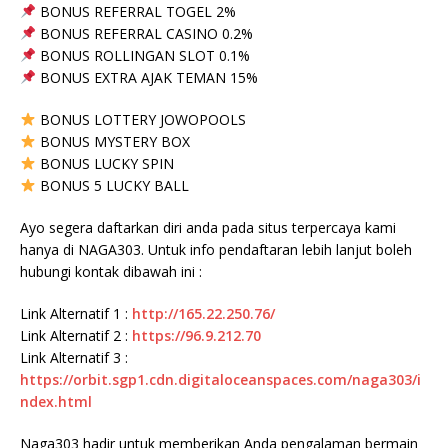
BONUS REFERRAL TOGEL 2%
BONUS REFERRAL CASINO 0.2%
BONUS ROLLINGAN SLOT 0.1%
BONUS EXTRA AJAK TEMAN 15%
BONUS LOTTERY JOWOPOOLS
BONUS MYSTERY BOX
BONUS LUCKY SPIN
BONUS 5 LUCKY BALL
Ayo segera daftarkan diri anda pada situs terpercaya kami
hanya di NAGA303. Untuk info pendaftaran lebih lanjut boleh
hubungi kontak dibawah ini :
Link Alternatif 1 :
http://165.22.250.76/
Link Alternatif 2 :
https://96.9.212.70
Link Alternatif 3 :
https://orbit.sgp1.cdn.digitaloceanspaces.com/naga303/i
ndex.html
Naga303 hadir untuk memberikan Anda pengalaman bermain