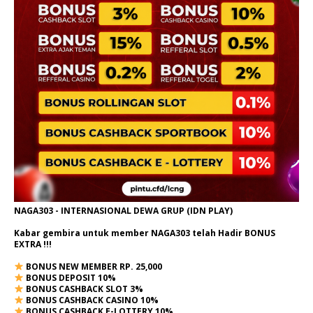
NAGA303 - INTERNASIONAL DEWA GRUP (IDN PLAY)
Kabar gembira untuk member NAGA303 telah Hadir BONUS
EXTRA !!!
BONUS NEW MEMBER RP. 25,000
BONUS DEPOSIT 10%
BONUS CASHBACK SLOT 3%
BONUS CASHBACK CASINO 10%
BONUS CASHBACK E-LOTTERY 10%