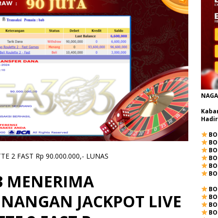
NAGA
Kaba
Hadir
BO
BO
BO
E 2 FAST Rp 90.000.000,- LUNAS
BO
BO
BO
3 MENERIMA
BO
NANGAN JACKPOT LIVE
BO
BO
BO