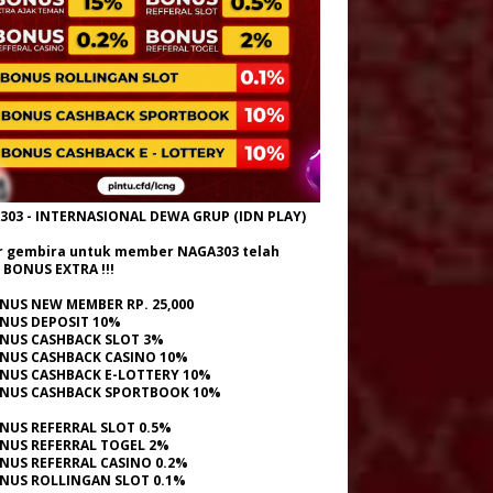
303 - INTERNASIONAL DEWA GRUP (IDN PLAY)
r gembira untuk member NAGA303 telah
 BONUS EXTRA !!!
NUS NEW MEMBER RP. 25,000
NUS DEPOSIT 10%
NUS CASHBACK SLOT 3%
NUS CASHBACK CASINO 10%
NUS CASHBACK E-LOTTERY 10%
NUS CASHBACK SPORTBOOK 10%
NUS REFERRAL SLOT 0.5%
NUS REFERRAL TOGEL 2%
NUS REFERRAL CASINO 0.2%
NUS ROLLINGAN SLOT 0.1%