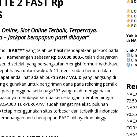
TE 2 FAST Rp
BO
S
BO
BO
BO
BO
Online, Slot Online Terbaik, Terpercaya,
Yuk b
a – Jackpot berapapun pasti dibayar”
di N
id :
BAB***
yang telah berhasil mendapatkan jackpot pada
Link 
Li
ST
. Kemenangan sebesar
Rp 90.000.000,-.
telah dibayarkan
Li
er id setelah yang bersangkutan mengisi formulir withdraw.
Lin
cepat hanya dalam waktu 6-11 menit sudah berada dalam
 dapat anda lihat adalah bukti
SAH / VALID
yang langsung di
yang digunakan untuk pengiriman dana pada rekening pemilik
Re
da para pengguna setia naga303 yang telah menggunakan
NAGA
ng pastinya membayar semua kemenangan member hingga
72.5
NAGA303 TERPERCAYA” sudah sangat melekat. puluhan
NAGA
 tetap menggunakan situs terbesar dan terbaik di Indonesia
90.2
, kemenangan anda berapapun PASTI dibayarkan hingga
NAGA
CORN
NAGA