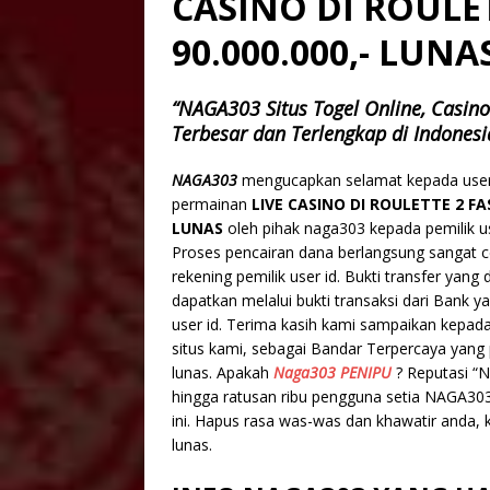
CASINO DI ROULET
90.000.000,- LUNA
“NAGA303 Situs Togel Online, Casino 
Terbesar dan Terlengkap di Indonesi
NAGA303
mengucapkan selamat kepada user 
permainan
LIVE CASINO DI ROULETTE 2 FA
LUNAS
oleh pihak naga303 kepada pemilik us
Proses pencairan dana berlangsung sangat 
rekening pemilik user id. Bukti transfer yang
dapatkan melalui bukti transaksi dari Bank 
user id. Terima kasih kami sampaikan kepa
situs kami, sebagai Bandar Terpercaya ya
lunas. Apakah
Naga303
PENIPU
? Reputasi “
hingga ratusan ribu pengguna setia NAGA303
ini. Hapus rasa was-was dan khawatir anda
lunas.