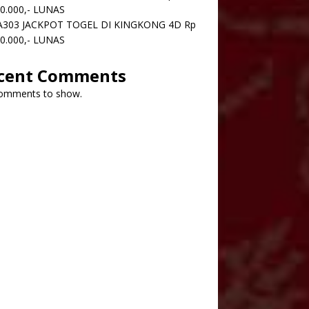
00.000,- LUNAS
303 JACKPOT TOGEL DI KINGKONG 4D Rp
50.000,- LUNAS
cent Comments
omments to show.