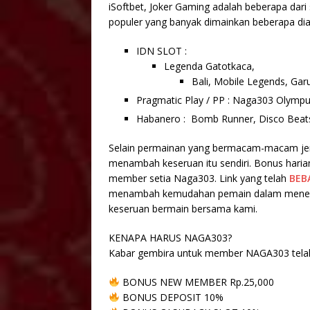
iSoftbet, Joker Gaming adalah beberapa dari s
populer yang banyak dimainkan beberapa dian
IDN SLOT :
Legenda Gatotkaca,
Bali, Mobile Legends, Ga
Pragmatic Play / PP : Naga303 Olympu
Habanero : Bomb Runner, Disco Beats
Selain permainan yang bermacam-macam je
menambah keseruan itu sendiri. Bonus haria
member setia Naga303. Link yang telah
BEB
menambah kemudahan pemain dalam menelus
keseruan bermain bersama kami.
KENAPA HARUS NAGA303?
Kabar gembira untuk member NAGA303 telah
BONUS NEW MEMBER Rp.25,000
BONUS DEPOSIT 10%