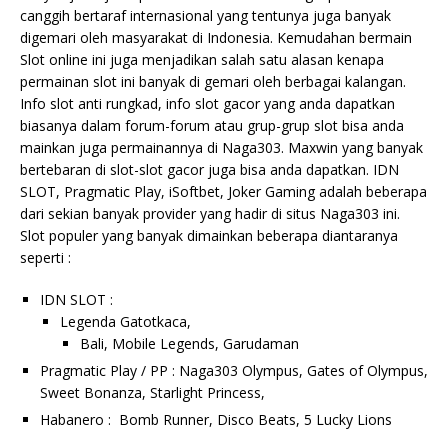
canggih bertaraf internasional yang tentunya juga banyak
digemari oleh masyarakat di Indonesia. Kemudahan bermain
Slot online ini juga menjadikan salah satu alasan kenapa
permainan slot ini banyak di gemari oleh berbagai kalangan.
Info slot anti rungkad, info slot gacor yang anda dapatkan
biasanya dalam forum-forum atau grup-grup slot bisa anda
mainkan juga permainannya di Naga303. Maxwin yang banyak
bertebaran di slot-slot gacor juga bisa anda dapatkan. IDN
SLOT, Pragmatic Play, iSoftbet, Joker Gaming adalah beberapa
dari sekian banyak provider yang hadir di situs Naga303 ini.
Slot populer yang banyak dimainkan beberapa diantaranya
seperti :
IDN SLOT :
Legenda Gatotkaca,
Bali, Mobile Legends, Garudaman
Pragmatic Play / PP : Naga303 Olympus, Gates of Olympus,
Sweet Bonanza, Starlight Princess,
Habanero : Bomb Runner, Disco Beats, 5 Lucky Lions