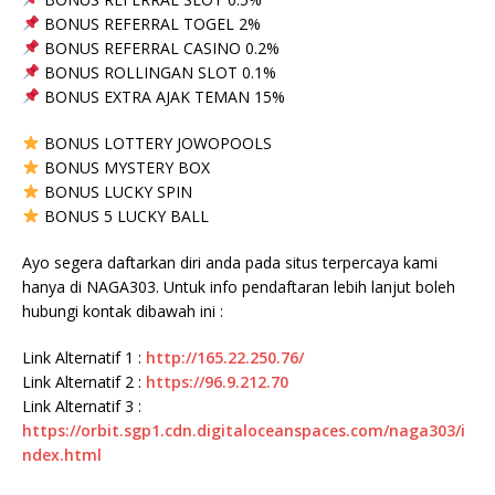
BONUS REFERRAL TOGEL 2%
BONUS REFERRAL CASINO 0.2%
BONUS ROLLINGAN SLOT 0.1%
BONUS EXTRA AJAK TEMAN 15%
BONUS LOTTERY JOWOPOOLS
BONUS MYSTERY BOX
BONUS LUCKY SPIN
BONUS 5 LUCKY BALL
Ayo segera daftarkan diri anda pada situs terpercaya kami
hanya di NAGA303. Untuk info pendaftaran lebih lanjut boleh
hubungi kontak dibawah ini :
Link Alternatif 1 :
http://165.22.250.76/
Link Alternatif 2 :
https://96.9.212.70
Link Alternatif 3 :
https://orbit.sgp1.cdn.digitaloceanspaces.com/naga303/i
ndex.html