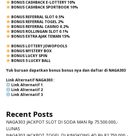
BONUS CASHBACK E-LOTTERY 10%
BONUS CASHBACK SPORTBOOK 10%
BONUS REFERRAL SLOT 0.5%
BONUS REFERRAL TOGEL 2%
BONUS REFERRAL CASINO 0.2%
BONUS ROLLINGAN SLOT 0.1%
BONUS EXTRA AJAK TEMAN 15%
BONUS LOTTERY JOWOPOOLS
BONUS MYSTERY BOX
BONUS LUCKY SPIN
BONUS 5 LUCKY BALL
Yuk buruan dapatkan bonus bonus nya dan daftar di NAGA303
Link Alternatif NAGA303 :
Link Alternatif
1
Link Alternatif
2
Link Alternatif 3
Recent Posts
NAGA303 JACKPOT SLOT DI SODA MAN Rp 75.500.000,-
LUNAS
NAGA303 JACKPOT TOGEL DI KINGKONG 4D Rp 82.750.000,-