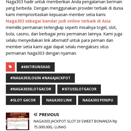
Naga303 hadir untuk memberikan Anda pengalaman bermain
yang berbeda. Dengan menggunakan provider terbaik di dunia
kami memprioritaskan kepuasan member setia kami.
Naga303 sebagai bandar judi online terbaik di Asia
memiliki permainan terlengkap seperti misalnya togel, slot,
bola, casino, dan berbagai jenis permainan lainnya. Kami juga
selalu menyediakan link alternatif untuk para pemain dan
member setia kami agar dapat selalu mengakses situs
permainan Naga303 dengan nyaman.
#ANTIRUNGKAD
#NAGA303LOGIN #NAGAJACKPOT
#NAGA303SLOTGACOR
#SITUSSLOTGACOR
#SLOT GACOR
NAGA303 LINK
NAGA303 PENIPU
PREVIOUS
NAGA303 JACKPOT SLOT DI SWEET BONANZA Rp
75.000.000,- LUNAS