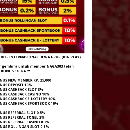
303 - INTERNASIONAL DEWA GRUP (IDN PLAY)
r gembira untuk member NAGA303 telah
 BONUS EXTRA !!!
NUS NEW MEMBER RP. 25,000
NUS DEPOSIT 10%
NUS CASHBACK SLOT 3%
NUS CASHBACK CASINO 10%
NUS CASHBACK E-LOTTERY 10%
NUS CASHBACK SPORTBOOK 10%
NUS REFERRAL SLOT 0.5%
NUS REFERRAL TOGEL 2%
NUS REFERRAL CASINO 0.2%
NUS ROLLINGAN SLOT 0.1%