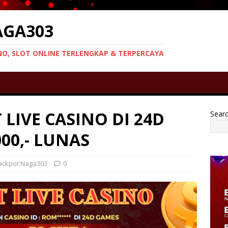
AGA303
INO, SLOT ONLINE TERLENGKAP & TERPERCAYA
LIVE CASINO DI 24D
Sear
000,- LUNAS
Jackpot Naga303
0