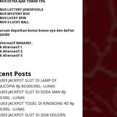
NUS EXTRA AJAK TEMAN 15%
NUS LOTTERY JOWOPOOLS
NUS MYSTERY BOX
NUS LUCKY SPIN
NUS 5 LUCKY BALL
uruan dapatkan bonus bonus nya dan daftar
AGA303
Alternatif NAGA303 :
nk Alternatif
1
nk Alternatif
2
k Alternatif 3
cent Posts
303 JACKPOT SLOT DI LAMP OF
UCOPIA Rp 60.000.000,- LUNAS
303 JACKPOT SLOT DI SODA MAN Rp
00.000,- LUNAS
303 JACKPOT TOGEL DI KINGKONG 4D Rp
50.000,- LUNAS
303 JACKPOT SLOT DI 2026 GOLDEN