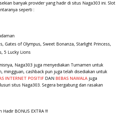
ekian banyak provider yang hadir di situs Naga303 ini. Slot
taranya seperti :
rudaman
s, Gates of Olympus, Sweet Bonanza, Starlight Princess,
, 5 Lucky Lions
nisnya, Naga303 juga menyediakan Turnamen untuk
n, mingguan, cashback pun juga telah disediakan untuk
AS INTERNET POSITIF
DAN
BEBAS NAWALA
juga
uri situs Naga303. Segera bergabung dan rasakan
 Hadir BONUS EXTRA !!!