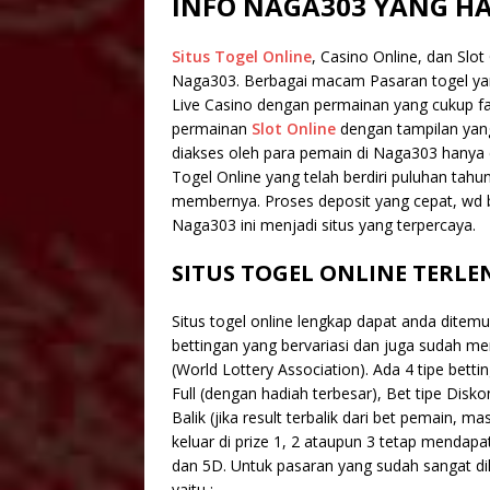
INFO NAGA303 YANG HA
Situs Togel Online
, Casino Online, dan Slot
Naga303. Berbagai macam Pasaran togel yan
Live Casino dengan permainan yang cukup fa
permainan
Slot Online
dengan tampilan yan
diakses oleh para pemain di Naga303 hanya 
Togel Online yang telah berdiri puluhan ta
membernya. Proses deposit yang cepat, wd b
Naga303 ini menjadi situs yang terpercaya.
SITUS TOGEL ONLINE TERL
Situs togel online lengkap dapat anda ditem
bettingan yang bervariasi dan juga sudah meng
(World Lottery Association). Ada 4 tipe bettin
Full (dengan hadiah terbesar), Bet tipe Disk
Balik (jika result terbalik dari bet pemain, 
keluar di prize 1, 2 ataupun 3 tetap mendap
dan 5D. Untuk pasaran yang sudah sangat di
yaitu :