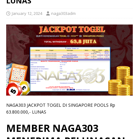
LUNAS
January 12, 2024
naga303adm
NAGA303 JACKPOT TOGEL DI SINGAPORE POOLS Rp
63.800.000,- LUNAS
MEMBER NAGA303