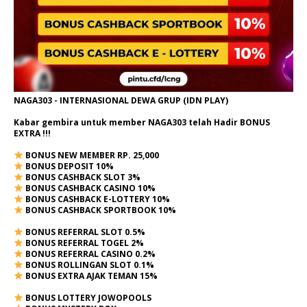
NAGA303 - INTERNASIONAL DEWA GRUP (IDN PLAY)
Kabar gembira untuk member NAGA303 telah Hadir BONUS
EXTRA !!!
BONUS NEW MEMBER RP. 25,000
BONUS DEPOSIT 10%
BONUS CASHBACK SLOT 3%
BONUS CASHBACK CASINO 10%
BONUS CASHBACK E-LOTTERY 10%
BONUS CASHBACK SPORTBOOK 10%
BONUS REFERRAL SLOT 0.5%
BONUS REFERRAL TOGEL 2%
BONUS REFERRAL CASINO 0.2%
BONUS ROLLINGAN SLOT 0.1%
BONUS EXTRA AJAK TEMAN 15%
BONUS LOTTERY JOWOPOOLS