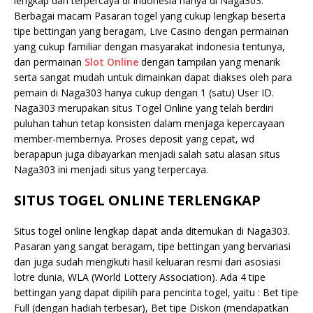
lengkap dan terpercaya di Indonesia hanya di Naga303.
Berbagai macam Pasaran togel yang cukup lengkap beserta
tipe bettingan yang beragam, Live Casino dengan permainan
yang cukup familiar dengan masyarakat indonesia tentunya,
dan permainan
Slot Online
dengan tampilan yang menarik
serta sangat mudah untuk dimainkan dapat diakses oleh para
pemain di Naga303 hanya cukup dengan 1 (satu) User ID.
Naga303 merupakan situs Togel Online yang telah berdiri
puluhan tahun tetap konsisten dalam menjaga kepercayaan
member-membernya. Proses deposit yang cepat, wd
berapapun juga dibayarkan menjadi salah satu alasan situs
Naga303 ini menjadi situs yang terpercaya.
SITUS TOGEL ONLINE TERLENGKAP
Situs togel online lengkap dapat anda ditemukan di Naga303.
Pasaran yang sangat beragam, tipe bettingan yang bervariasi
dan juga sudah mengikuti hasil keluaran resmi dari asosiasi
lotre dunia, WLA (World Lottery Association). Ada 4 tipe
bettingan yang dapat dipilih para pencinta togel, yaitu : Bet tipe
Full (dengan hadiah terbesar), Bet tipe Diskon (mendapatkan