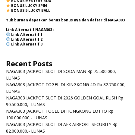
BONUS MYSTERY BOX
BONUS LUCKY SPIN
BONUS 5 LUCKY BALL
Yuk buruan dapatkan bonus bonus nya dan daftar di NAGA303
Link Alternatif NAGA303 :
Link Alternatif
1
Link Alternatif
2
Link Alternatif 3
Recent Posts
NAGA303 JACKPOT SLOT DI SODA MAN Rp 75.500.000,-
LUNAS
NAGA303 JACKPOT TOGEL DI KINGKONG 4D Rp 82.750.000,-
LUNAS
NAGA303 JACKPOT SLOT DI 2026 GOLDEN GOAL RUSH Rp
90.500.000,- LUNAS
NAGA303 JACKPOT TOGEL DI HONGKONG LOTTO Rp
100.000.000,- LUNAS
NAGA303 JACKPOT SLOT DI AFK AIRPORT SECURITY Rp
82.000.000,- LUNAS