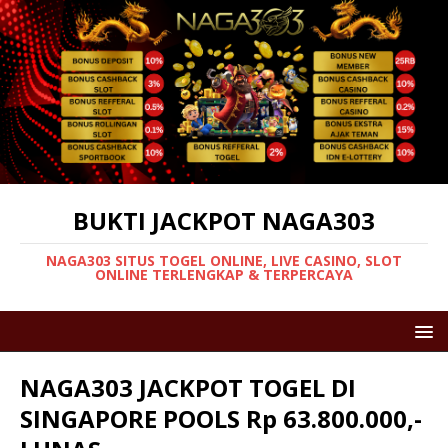
BUKTI JACKPOT NAGA303
NAGA303 SITUS TOGEL ONLINE, LIVE CASINO, SLOT
ONLINE TERLENGKAP & TERPERCAYA
NAGA303 JACKPOT TOGEL DI
SINGAPORE POOLS Rp 63.800.000,-