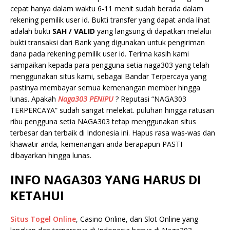
cepat hanya dalam waktu 6-11 menit sudah berada dalam
rekening pemilik user id. Bukti transfer yang dapat anda lihat
adalah bukti
SAH / VALID
yang langsung di dapatkan melalui
bukti transaksi dari Bank yang digunakan untuk pengiriman
dana pada rekening pemilik user id. Terima kasih kami
sampaikan kepada para pengguna setia naga303 yang telah
menggunakan situs kami, sebagai Bandar Terpercaya yang
pastinya membayar semua kemenangan member hingga
lunas. Apakah
Naga303
PENIPU
? Reputasi “NAGA303
TERPERCAYA” sudah sangat melekat. puluhan hingga ratusan
ribu pengguna setia NAGA303 tetap menggunakan situs
terbesar dan terbaik di Indonesia ini. Hapus rasa was-was dan
khawatir anda, kemenangan anda berapapun PASTI
dibayarkan hingga lunas.
INFO NAGA303 YANG HARUS DI
KETAHUI
Situs Togel Online
, Casino Online, dan Slot Online yang