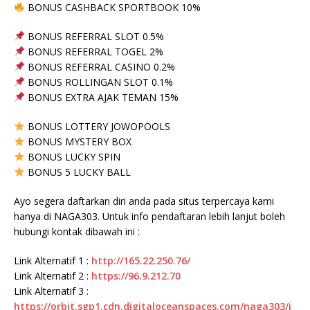
BONUS CASHBACK SPORTBOOK 10%
BONUS REFERRAL SLOT 0.5%
BONUS REFERRAL TOGEL 2%
BONUS REFERRAL CASINO 0.2%
BONUS ROLLINGAN SLOT 0.1%
BONUS EXTRA AJAK TEMAN 15%
BONUS LOTTERY JOWOPOOLS
BONUS MYSTERY BOX
BONUS LUCKY SPIN
BONUS 5 LUCKY BALL
Ayo segera daftarkan diri anda pada situs terpercaya kami
hanya di NAGA303. Untuk info pendaftaran lebih lanjut boleh
hubungi kontak dibawah ini :
Link Alternatif 1 :
http://165.22.250.76/
Link Alternatif 2 :
https://96.9.212.70
Link Alternatif 3 :
https://orbit.sgp1.cdn.digitaloceanspaces.com/naga303/i