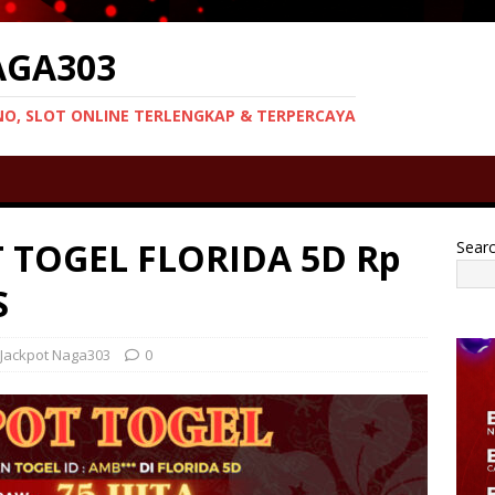
AGA303
INO, SLOT ONLINE TERLENGKAP & TERPERCAYA
 TOGEL FLORIDA 5D Rp
Sear
S
 Jackpot Naga303
0