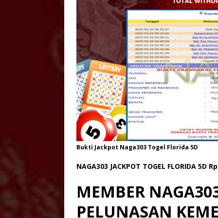
Bukti Jackpot Naga303 Togel Florida 5D
NAGA303 JACKPOT TOGEL FLORIDA 5D Rp 
MEMBER NAGA30
PELUNASAN KEM