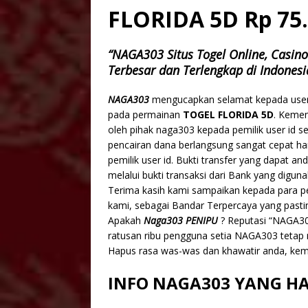
FLORIDA 5D Rp 75.
“NAGA303 Situs Togel Online, Casino 
Terbesar dan Terlengkap di Indonesi
NAGA303
mengucapkan selamat kepada user
pada permainan
TOGEL FLORIDA 5D
. Keme
oleh pihak naga303 kepada pemilik user id s
pencairan dana berlangsung sangat cepat h
pemilik user id. Bukti transfer yang dapat and
melalui bukti transaksi dari Bank yang digun
Terima kasih kami sampaikan kepada para p
kami, sebagai Bandar Terpercaya yang pas
Apakah
Naga303
PENIPU
? Reputasi “NAGA30
ratusan ribu pengguna setia NAGA303 tetap m
Hapus rasa was-was dan khawatir anda, kem
INFO NAGA303 YANG HA