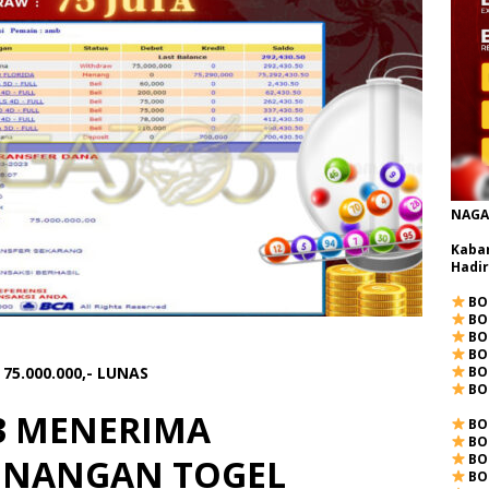
NAGA
Kaba
Hadir
BO
BO
BO
BO
75.000.000,- LUNAS
BO
BO
3 MENERIMA
BO
BO
BO
ENANGAN TOGEL
BO