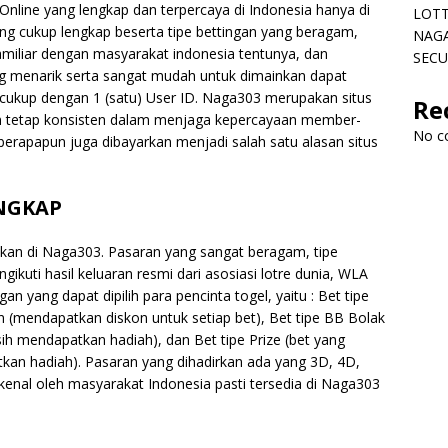
 Online yang lengkap dan terpercaya di Indonesia hanya di
LOTT
g cukup lengkap beserta tipe bettingan yang beragam,
NAGA
miliar dengan masyarakat indonesia tentunya, dan
SECU
g menarik serta sangat mudah untuk dimainkan dapat
cukup dengan 1 (satu) User ID. Naga303 merupakan situs
Re
hun tetap konsisten dalam menjaga kepercayaan member-
No c
erapapun juga dibayarkan menjadi salah satu alasan situs
ENGKAP
ukan di Naga303. Pasaran yang sangat beragam, tipe
ikuti hasil keluaran resmi dari asosiasi lotre dunia, WLA
gan yang dapat dipilih para pencinta togel, yaitu : Bet tipe
on (mendapatkan diskon untuk setiap bet), Bet tipe BB Bolak
masih mendapatkan hadiah), dan Bet tipe Prize (bet yang
atkan hadiah). Pasaran yang dihadirkan ada yang 3D, 4D,
kenal oleh masyarakat Indonesia pasti tersedia di Naga303