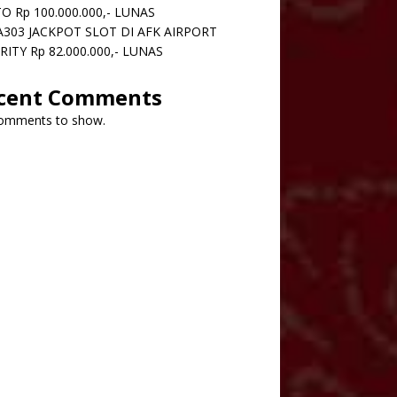
O Rp 100.000.000,- LUNAS
303 JACKPOT SLOT DI AFK AIRPORT
RITY Rp 82.000.000,- LUNAS
cent Comments
omments to show.