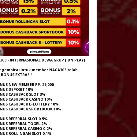
303 - INTERNASIONAL DEWA GRUP (IDN PLAY)
r gembira untuk member NAGA303 telah
 BONUS EXTRA !!!
NUS NEW MEMBER RP. 25,000
NUS DEPOSIT 10%
NUS CASHBACK SLOT 3%
NUS CASHBACK CASINO 10%
NUS CASHBACK E-LOTTERY 10%
NUS CASHBACK SPORTBOOK 10%
NUS REFERRAL SLOT 0.5%
NUS REFERRAL TOGEL 2%
NUS REFERRAL CASINO 0.2%
NUS ROLLINGAN SLOT 0.1%