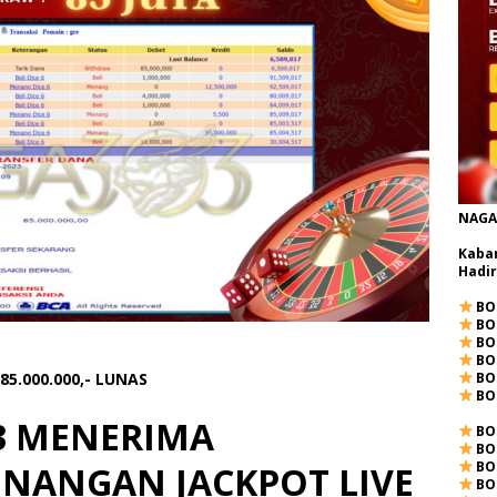
NAGA
Kaba
Hadir
BO
BO
BO
BO
85.000.000,- LUNAS
BO
BO
3 MENERIMA
BO
BO
BO
NANGAN JACKPOT LIVE
BO