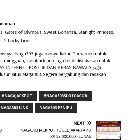
rudaman
s, Gates of Olympus, Sweet Bonanza, Starlight Princess,
, 5 Lucky Lions
nisnya, Naga303 juga menyediakan Turnamen untuk
n, mingguan, cashback pun juga telah disediakan untuk
BEBAS INTERNET POSITIF DAN BEBAS NAWALA juga
uri situs Naga303. Segera bergabung dan rasakan
 #NAGAJACKPOT
#NAGA303SLOTGACOR
NAGA303 LINK
NAGA303 PENIPU
NEXT
D
NAGA303 JACKPOT TOGEL JAKARTA 4D
RP 53.000.000,- LUNAS