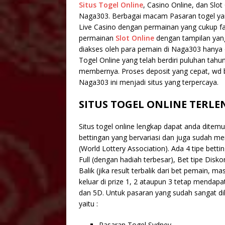
Situs Togel Online
, Casino Online, dan Slot
Naga303. Berbagai macam Pasaran togel yan
Live Casino dengan permainan yang cukup fa
permainan
Slot Online
dengan tampilan yan
diakses oleh para pemain di Naga303 hanya 
Togel Online yang telah berdiri puluhan ta
membernya. Proses deposit yang cepat, wd b
Naga303 ini menjadi situs yang terpercaya.
SITUS TOGEL ONLINE TERL
Situs togel online lengkap dapat anda ditem
bettingan yang bervariasi dan juga sudah meng
(World Lottery Association). Ada 4 tipe bettin
Full (dengan hadiah terbesar), Bet tipe Disk
Balik (jika result terbalik dari bet pemain, 
keluar di prize 1, 2 ataupun 3 tetap mendap
dan 5D. Untuk pasaran yang sudah sangat di
yaitu :
Pasaran Togel Sydney