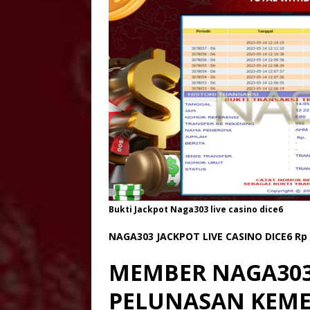
Bukti Jackpot Naga303 live casino dice6
NAGA303 JACKPOT LIVE CASINO DICE6 Rp 
MEMBER NAGA30
PELUNASAN KEME