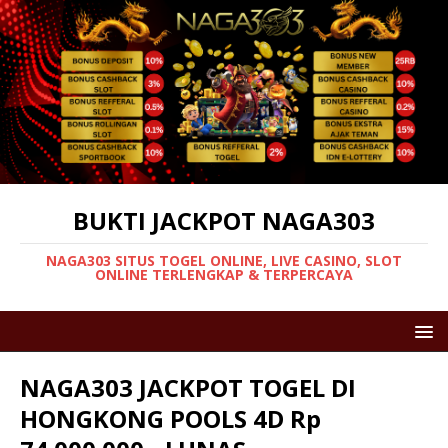
BUKTI JACKPOT NAGA303
NAGA303 SITUS TOGEL ONLINE, LIVE CASINO, SLOT
ONLINE TERLENGKAP & TERPERCAYA
NAGA303 JACKPOT TOGEL DI
HONGKONG POOLS 4D Rp