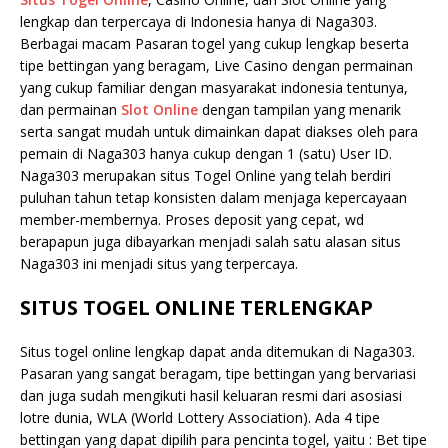
lengkap dan terpercaya di Indonesia hanya di Naga303.
Berbagai macam Pasaran togel yang cukup lengkap beserta
tipe bettingan yang beragam, Live Casino dengan permainan
yang cukup familiar dengan masyarakat indonesia tentunya,
dan permainan
Slot Online
dengan tampilan yang menarik
serta sangat mudah untuk dimainkan dapat diakses oleh para
pemain di Naga303 hanya cukup dengan 1 (satu) User ID.
Naga303 merupakan situs Togel Online yang telah berdiri
puluhan tahun tetap konsisten dalam menjaga kepercayaan
member-membernya. Proses deposit yang cepat, wd
berapapun juga dibayarkan menjadi salah satu alasan situs
Naga303 ini menjadi situs yang terpercaya.
SITUS TOGEL ONLINE TERLENGKAP
Situs togel online lengkap dapat anda ditemukan di Naga303.
Pasaran yang sangat beragam, tipe bettingan yang bervariasi
dan juga sudah mengikuti hasil keluaran resmi dari asosiasi
lotre dunia, WLA (World Lottery Association). Ada 4 tipe
bettingan yang dapat dipilih para pencinta togel, yaitu : Bet tipe