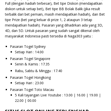
Full (dengan hadiah terbesar), Bet tipe Diskon (mendapatkan
diskon untuk setiap bet), Bet tipe BB Bolak Balik (jika result
terbalik dari bet pemain, masih mendapatkan hadiah), dan Bet
tipe Prize (bet yang keluar di prize 1, 2 ataupun 3 tetap
mendapatkan hadiah). Pasaran yang dihadirkan ada yang 3D,
4D, dan 5D. Untuk pasaran yang sudah sangat dikenal oleh
masyarakat Indonesia pasti tersedia di Naga303 yaitu :
Pasaran Togel Sydney
Setiap Hari : 14.00
Pasaran Togel Singapore
Senin & Kamis : 17.35
Rabu, Sabtu & Minggu : 17.40
Pasaran Togel Hongkong
Setiap Hari : 23.00
Pasaran Togel Toto Macau
5 Kali tayangan Live Youtube : 13.00 | 16.00 | 19.00 |
22.00 | 00.00