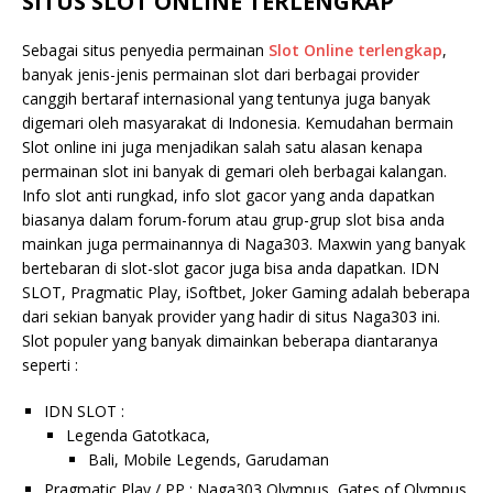
SITUS SLOT ONLINE TERLENGKAP
Sebagai situs penyedia permainan
Slot Online terlengkap
,
banyak jenis-jenis permainan slot dari berbagai provider
canggih bertaraf internasional yang tentunya juga banyak
digemari oleh masyarakat di Indonesia. Kemudahan bermain
Slot online ini juga menjadikan salah satu alasan kenapa
permainan slot ini banyak di gemari oleh berbagai kalangan.
Info slot anti rungkad, info slot gacor yang anda dapatkan
biasanya dalam forum-forum atau grup-grup slot bisa anda
mainkan juga permainannya di Naga303. Maxwin yang banyak
bertebaran di slot-slot gacor juga bisa anda dapatkan. IDN
SLOT, Pragmatic Play, iSoftbet, Joker Gaming adalah beberapa
dari sekian banyak provider yang hadir di situs Naga303 ini.
Slot populer yang banyak dimainkan beberapa diantaranya
seperti :
IDN SLOT :
Legenda Gatotkaca,
Bali, Mobile Legends, Garudaman
Pragmatic Play / PP : Naga303 Olympus, Gates of Olympus,