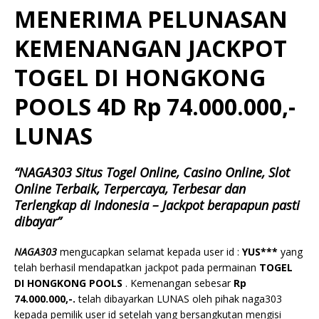
MENERIMA PELUNASAN
KEMENANGAN JACKPOT
TOGEL DI HONGKONG
POOLS 4D Rp 74.000.000,-
LUNAS
“NAGA303 Situs Togel Online, Casino Online, Slot
Online Terbaik, Terpercaya, Terbesar dan
Terlengkap di Indonesia – Jackpot berapapun pasti
dibayar”
NAGA303
mengucapkan selamat kepada user id :
YUS***
yang
telah berhasil mendapatkan jackpot pada permainan
TOGEL
DI HONGKONG POOLS
. Kemenangan sebesar
Rp
74.000.000,-.
telah dibayarkan LUNAS oleh pihak naga303
kepada pemilik user id setelah yang bersangkutan mengisi