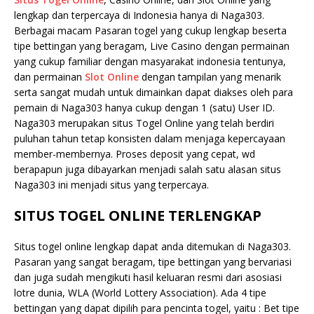
lengkap dan terpercaya di Indonesia hanya di Naga303.
Berbagai macam Pasaran togel yang cukup lengkap beserta
tipe bettingan yang beragam, Live Casino dengan permainan
yang cukup familiar dengan masyarakat indonesia tentunya,
dan permainan
Slot Online
dengan tampilan yang menarik
serta sangat mudah untuk dimainkan dapat diakses oleh para
pemain di Naga303 hanya cukup dengan 1 (satu) User ID.
Naga303 merupakan situs Togel Online yang telah berdiri
puluhan tahun tetap konsisten dalam menjaga kepercayaan
member-membernya. Proses deposit yang cepat, wd
berapapun juga dibayarkan menjadi salah satu alasan situs
Naga303 ini menjadi situs yang terpercaya.
SITUS TOGEL ONLINE TERLENGKAP
Situs togel online lengkap dapat anda ditemukan di Naga303.
Pasaran yang sangat beragam, tipe bettingan yang bervariasi
dan juga sudah mengikuti hasil keluaran resmi dari asosiasi
lotre dunia, WLA (World Lottery Association). Ada 4 tipe
bettingan yang dapat dipilih para pencinta togel, yaitu : Bet tipe