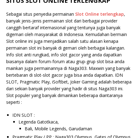
SITUS SLOT ONLINE TERLENGKAP
Sebagai situs penyedia permainan
Slot Online terlengkap
,
banyak jenis-jenis permainan slot dari berbagai provider
canggih bertaraf internasional yang tentunya juga banyak
digemari oleh masyarakat di Indonesia. Kemudahan bermain
Slot online ini juga menjadikan salah satu alasan kenapa
permainan slot ini banyak di gemari oleh berbagai kalangan.
Info slot anti rungkad, info slot gacor yang anda dapatkan
biasanya dalam forum-forum atau grup-grup slot bisa anda
mainkan juga permainannya di Naga303. Maxwin yang banyak
bertebaran di slot-slot gacor juga bisa anda dapatkan. IDN
SLOT, Pragmatic Play, iSoftbet, Joker Gaming adalah beberapa
dari sekian banyak provider yang hadir di situs Naga303 ini.
Slot populer yang banyak dimainkan beberapa diantaranya
seperti :
IDN SLOT :
Legenda Gatotkaca,
Bali, Mobile Legends, Garudaman
Pragmatic Play / PP : Naga303 Olympus, Gates of Olympus,