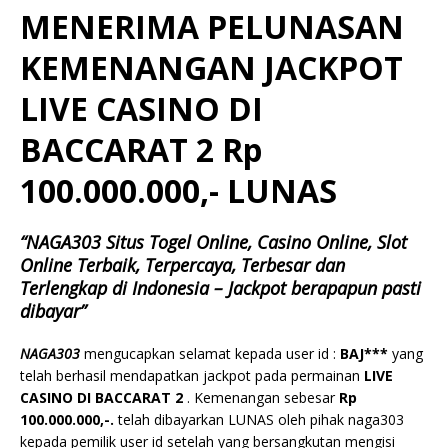
MENERIMA PELUNASAN
KEMENANGAN JACKPOT
LIVE CASINO DI
BACCARAT 2 Rp
100.000.000,- LUNAS
“NAGA303 Situs Togel Online, Casino Online, Slot
Online Terbaik, Terpercaya, Terbesar dan
Terlengkap di Indonesia – Jackpot berapapun pasti
dibayar”
NAGA303
mengucapkan selamat kepada user id :
BAJ***
yang
telah berhasil mendapatkan jackpot pada permainan
LIVE
CASINO DI BACCARAT
2
. Kemenangan sebesar
Rp
100.000.000,-.
telah dibayarkan LUNAS oleh pihak naga303
kepada pemilik user id setelah yang bersangkutan mengisi