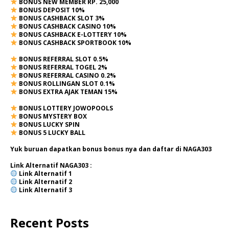
BONUS NEW MEMBER RP. 25,000
BONUS DEPOSIT 10%
BONUS CASHBACK SLOT 3%
BONUS CASHBACK CASINO 10%
BONUS CASHBACK E-LOTTERY 10%
BONUS CASHBACK SPORTBOOK 10%
BONUS REFERRAL SLOT 0.5%
BONUS REFERRAL TOGEL 2%
BONUS REFERRAL CASINO 0.2%
BONUS ROLLINGAN SLOT 0.1%
BONUS EXTRA AJAK TEMAN 15%
BONUS LOTTERY JOWOPOOLS
BONUS MYSTERY BOX
BONUS LUCKY SPIN
BONUS 5 LUCKY BALL
Yuk buruan dapatkan bonus bonus nya dan daftar di NAGA303
Link Alternatif NAGA303 :
Link Alternatif
1
Link Alternatif
2
Link Alternatif 3
Recent Posts