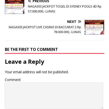
PREVIOUS
NAGA303 JACKPOT TOGEL DI SYDNEY POOLS 4D Rp
57.000.000,- LUNAS
NEXT
NAGA303 JACKPOT LIVE CASINO DI BACCARAT 2 Rp
78.000.000,- LUNAS
BE THE FIRST TO COMMENT
Leave a Reply
Your email address will not be published.
Comment