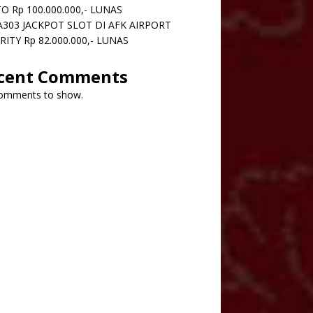
O Rp 100.000.000,- LUNAS
303 JACKPOT SLOT DI AFK AIRPORT
RITY Rp 82.000.000,- LUNAS
cent Comments
omments to show.