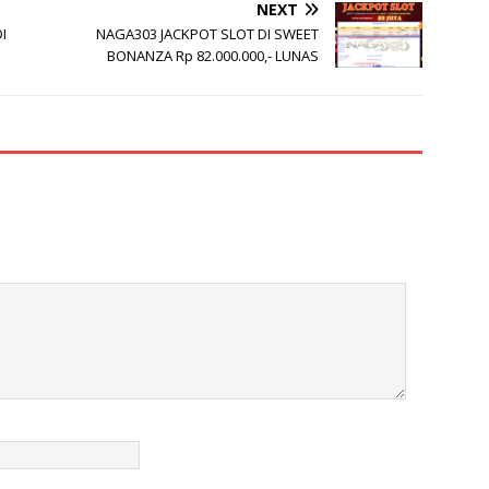
NEXT
I
NAGA303 JACKPOT SLOT DI SWEET
BONANZA Rp 82.000.000,- LUNAS