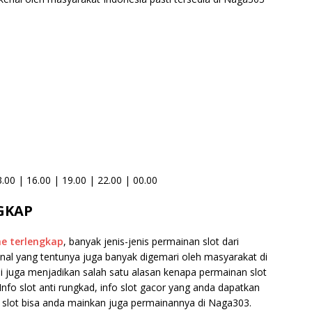
3.00 | 16.00 | 19.00 | 22.00 | 00.00
GKAP
ne terlengkap
, banyak jenis-jenis permainan slot dari
ional yang tentunya juga banyak digemari oleh masyarakat di
i juga menjadikan salah satu alasan kenapa permainan slot
Info slot anti rungkad, info slot gacor yang anda dapatkan
 slot bisa anda mainkan juga permainannya di Naga303.