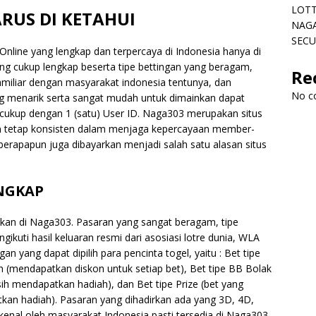
LOTT
RUS DI KETAHUI
NAGA
SECU
 Online yang lengkap dan terpercaya di Indonesia hanya di
g cukup lengkap beserta tipe bettingan yang beragam,
Re
miliar dengan masyarakat indonesia tentunya, dan
No c
g menarik serta sangat mudah untuk dimainkan dapat
cukup dengan 1 (satu) User ID. Naga303 merupakan situs
hun tetap konsisten dalam menjaga kepercayaan member-
erapapun juga dibayarkan menjadi salah satu alasan situs
ENGKAP
ukan di Naga303. Pasaran yang sangat beragam, tipe
ikuti hasil keluaran resmi dari asosiasi lotre dunia, WLA
gan yang dapat dipilih para pencinta togel, yaitu : Bet tipe
on (mendapatkan diskon untuk setiap bet), Bet tipe BB Bolak
masih mendapatkan hadiah), dan Bet tipe Prize (bet yang
atkan hadiah). Pasaran yang dihadirkan ada yang 3D, 4D,
kenal oleh masyarakat Indonesia pasti tersedia di Naga303