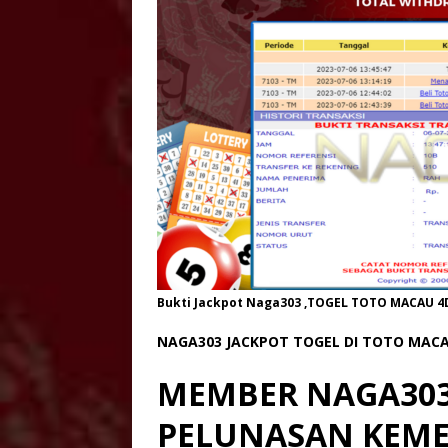
Bukti Jackpot Naga303 ,TOGEL TOTO MACAU 4
NAGA303 JACKPOT TOGEL DI TOTO MACAU 
MEMBER NAGA30
PELUNASAN KEM