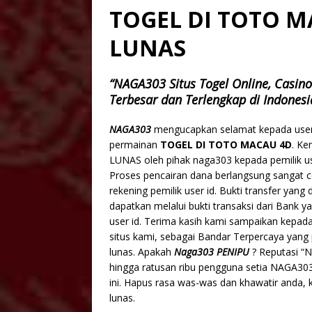
TOGEL DI TOTO MA
LUNAS
“NAGA303 Situs Togel Online, Casino 
Terbesar dan Terlengkap di Indonesi
NAGA303
mengucapkan selamat kepada user
permainan
TOGEL DI TOTO MACAU 4D
. K
LUNAS oleh pihak naga303 kepada pemilik use
Proses pencairan dana berlangsung sangat 
rekening pemilik user id. Bukti transfer yang
dapatkan melalui bukti transaksi dari Bank 
user id. Terima kasih kami sampaikan kepa
situs kami, sebagai Bandar Terpercaya ya
lunas. Apakah
Naga303
PENIPU
? Reputasi “
hingga ratusan ribu pengguna setia NAGA303
ini. Hapus rasa was-was dan khawatir anda
lunas.