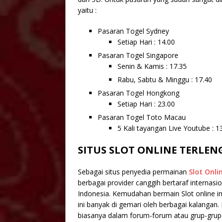
yaitu :
Pasaran Togel Sydney
Setiap Hari : 14.00
Pasaran Togel Singapore
Senin & Kamis : 17.35
Rabu, Sabtu & Minggu : 17.40
Pasaran Togel Hongkong
Setiap Hari : 23.00
Pasaran Togel Toto Macau
5 Kali tayangan Live Youtube : 1
SITUS SLOT ONLINE TERLEN
Sebagai situs penyedia permainan
Slot Onli
berbagai provider canggih bertaraf internas
Indonesia. Kemudahan bermain Slot online in
ini banyak di gemari oleh berbagai kalangan. 
biasanya dalam forum-forum atau grup-grup