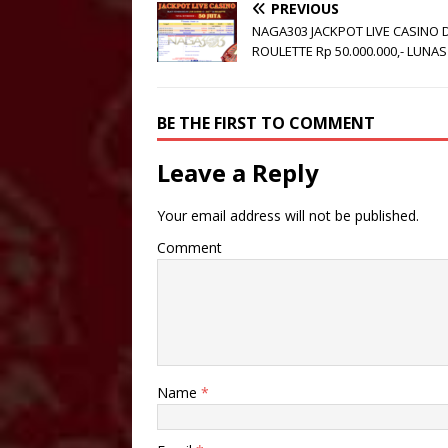
PREVIOUS
NAGA303 JACKPOT LIVE CASINO D
ROULETTE Rp 50.000.000,- LUNAS
BE THE FIRST TO COMMENT
Leave a Reply
Your email address will not be published.
Comment
Name
*