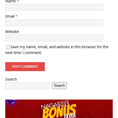
Name
*
Email
*
Website
Save my name, email, and website in this browser for the
next time I comment.
Search
Search