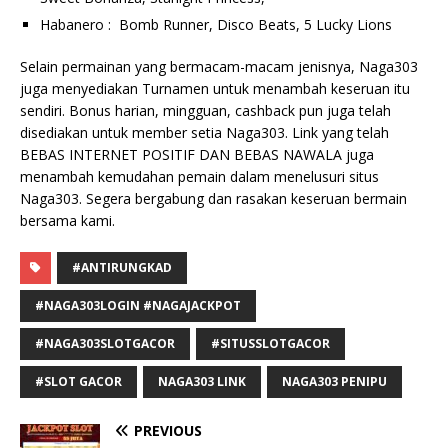
Habanero : Bomb Runner, Disco Beats, 5 Lucky Lions
Selain permainan yang bermacam-macam jenisnya, Naga303
juga menyediakan Turnamen untuk menambah keseruan itu
sendiri. Bonus harian, mingguan, cashback pun juga telah
disediakan untuk member setia Naga303. Link yang telah
BEBAS INTERNET POSITIF DAN BEBAS NAWALA juga
menambah kemudahan pemain dalam menelusuri situs
Naga303. Segera bergabung dan rasakan keseruan bermain
bersama kami.
#ANTIRUNGKAD
#NAGA303LOGIN #NAGAJACKPOT
#NAGA303SLOTGACOR
#SITUSSLOTGACOR
#SLOT GACOR
NAGA303 LINK
NAGA303 PENIPU
PREVIOUS