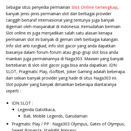
Sebagai situs penyedia permainan
Slot Online terlengkap
,
banyak jenis-jenis permainan slot dari berbagai provider
canggih bertaraf internasional yang tentunya juga banyak
digemari oleh masyarakat di Indonesia. Kemudahan bermain
Slot online ini juga menjadikan salah satu alasan kenapa
permainan slot ini banyak di gemari oleh berbagai kalangan.
Info slot anti rungkad, info slot gacor yang anda dapatkan
biasanya dalam forum-forum atau grup-grup slot bisa anda
mainkan juga permainannya di Naga303. Maxwin yang banyak
bertebaran di slot-slot gacor juga bisa anda dapatkan. IDN
SLOT, Pragmatic Play, iSoftbet, Joker Gaming adalah beberapa
dari sekian banyak provider yang hadir di situs Naga303 ini.
Slot populer yang banyak dimainkan beberapa diantaranya
seperti :
IDN SLOT :
Legenda Gatotkaca,
Bali, Mobile Legends, Garudaman
Pragmatic Play / PP : Naga303 Olympus, Gates of Olympus,
Sweet Bonanza, Starlight Princess,