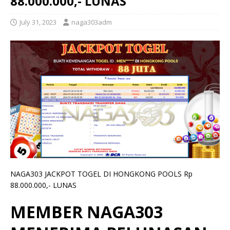
88.000.000,- LUNAS
July 31, 2023
naga303adm
NAGA303 JACKPOT TOGEL DI HONGKONG POOLS Rp
88.000.000,- LUNAS
MEMBER NAGA303