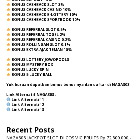
BONUS CASHBACK SLOT 3%
BONUS CASHBACK CASINO 10%
BONUS CASHBACK E-LOTTERY 10%
BONUS CASHBACK SPORTBOOK 10%
BONUS REFERRAL SLOT 0.5%
BONUS REFERRAL TOGEL 2%
BONUS REFERRAL CASINO 0.2%
BONUS ROLLINGAN SLOT 0.1%
BONUS EXTRA AJAK TEMAN 15%
BONUS LOTTERY JOWOPOOLS
BONUS MYSTERY BOX
BONUS LUCKY SPIN
BONUS 5 LUCKY BALL
Yuk buruan dapatkan bonus bonus nya dan daftar di NAGA303
Link Alternatif NAGA303 :
Link Alternatif
1
Link Alternatif
2
Link Alternatif 3
Recent Posts
NAGA303 JACKPOT SLOT DI COSMIC FRUITS Rp 72.500.000,-