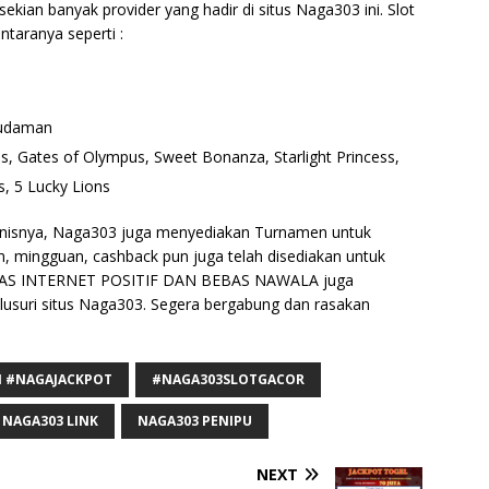
ekian banyak provider yang hadir di situs Naga303 ini. Slot
taranya seperti :
rudaman
s, Gates of Olympus, Sweet Bonanza, Starlight Princess,
, 5 Lucky Lions
nisnya, Naga303 juga menyediakan Turnamen untuk
n, mingguan, cashback pun juga telah disediakan untuk
BEBAS INTERNET POSITIF DAN BEBAS NAWALA juga
uri situs Naga303. Segera bergabung dan rasakan
 #NAGAJACKPOT
#NAGA303SLOTGACOR
NAGA303 LINK
NAGA303 PENIPU
NEXT