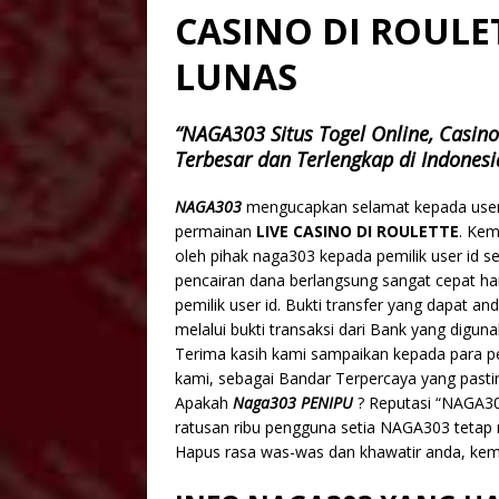
CASINO DI ROULETT
LUNAS
“NAGA303 Situs Togel Online, Casino 
Terbesar dan Terlengkap di Indonesi
NAGA303
mengucapkan selamat kepada user
permainan
LIVE CASINO DI ROULETTE
. Ke
oleh pihak naga303 kepada pemilik user id s
pencairan dana berlangsung sangat cepat h
pemilik user id. Bukti transfer yang dapat and
melalui bukti transaksi dari Bank yang digun
Terima kasih kami sampaikan kepada para p
kami, sebagai Bandar Terpercaya yang pas
Apakah
Naga303
PENIPU
? Reputasi “NAGA30
ratusan ribu pengguna setia NAGA303 tetap m
Hapus rasa was-was dan khawatir anda, kem