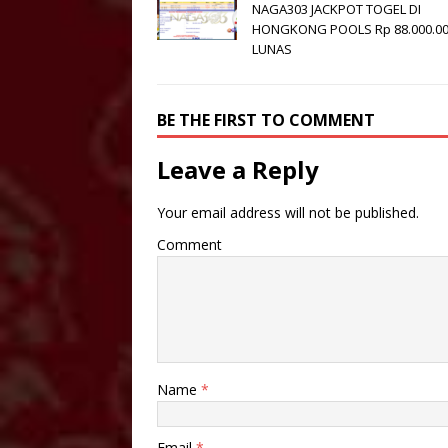
NAGA303 JACKPOT TOGEL DI
HONGKONG POOLS Rp 88.000.00
LUNAS
BE THE FIRST TO COMMENT
Leave a Reply
Your email address will not be published.
Comment
Name
*
Email
*