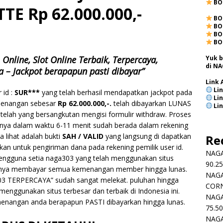
BO
E Rp 62.000.000,-
BO
BO
BO
BO
Online, Slot Online Terbaik, Terpercaya,
Yuk b
di N
a – Jackpot berapapun pasti dibayar”
Link 
Li
 id :
SUR***
yang telah berhasil mendapatkan jackpot pada
Li
menangan sebesar
Rp 62.000.000,-.
telah dibayarkan LUNAS
Lin
etelah yang bersangkutan mengisi formulir withdraw. Proses
anya dalam waktu 6-11 menit sudah berada dalam rekening
a lihat adalah bukti
SAH / VALID
yang langsung di dapatkan
Re
akan untuk pengiriman dana pada rekening pemilik user id.
NAGA
engguna setia naga303 yang telah menggunakan situs
90.2
tinya membayar semua kemenangan member hingga lunas.
NAGA
3 TERPERCAYA” sudah sangat melekat. puluhan hingga
CORN
enggunakan situs terbesar dan terbaik di Indonesia ini.
NAGA
enangan anda berapapun PASTI dibayarkan hingga lunas.
75.5
NAGA