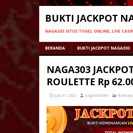
BUKTI JACKPOT N
NAGA303 SITUS TOGEL ONLINE, LIVE CAS
BERANDA
BUKTI JACKPOT NAGA303
NAGA303 JACKPOT
ROULETTE Rp 62.0
July 31, 2023
naga303adm
Bukti J