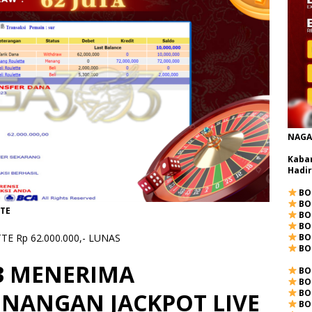
NAGA
Kaba
Hadir
BO
BO
TTE
BO
BO
E Rp 62.000.000,- LUNAS
BO
BO
3 MENERIMA
BO
BO
BO
NANGAN JACKPOT LIVE
BO