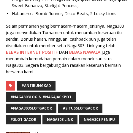
Sweet Bonanza, Starlight Princess,
Habanero : Bomb Runner, Disco Beats, 5 Lucky Lions
Selain permainan yang bermacam-macam jenisnya, Naga303
juga menyediakan Turnamen untuk menambah keseruan itu
sendiri. Bonus harian, mingguan, cashback pun juga telah
disediakan untuk member setia Naga303. Link yang telah
BEBAS INTERNET POSITIF
DAN
BEBAS NAWALA
juga
menambah kemudahan pemain dalam menelusuri situs
Naga303. Segera bergabung dan rasakan keseruan bermain
bersama kami.
#ANTIRUNGKAD
#NAGA303LOGIN #NAGAJACKPOT
#NAGA303SLOTGACOR
#SITUSSLOTGACOR
#SLOT GACOR
NAGA303 LINK
NAGA303 PENIPU