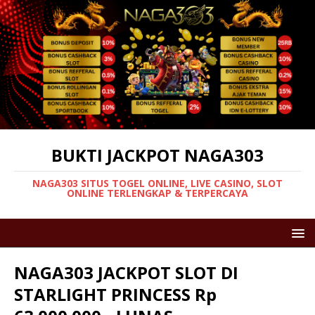
BUKTI JACKPOT NAGA303
NAGA303 SITUS TOGEL ONLINE, LIVE CASINO, SLOT
ONLINE TERLENGKAP & TERPERCAYA
NAGA303 JACKPOT SLOT DI
STARLIGHT PRINCESS Rp