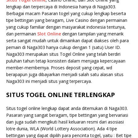
lengkap dan terpercaya di Indonesia hanya di Naga303.
Berbagai macam Pasaran togel yang cukup lengkap beserta
tipe bettingan yang beragam, Live Casino dengan permainan
yang cukup familiar dengan masyarakat indonesia tentunya,
dan permainan
Slot Online
dengan tampilan yang menarik
serta sangat mudah untuk dimainkan dapat diakses oleh para
pemain di Naga303 hanya cukup dengan 1 (satu) User ID.
Naga303 merupakan situs Togel Online yang telah berdiri
puluhan tahun tetap konsisten dalam menjaga kepercayaan
member-membernya. Proses deposit yang cepat, wd
berapapun juga dibayarkan menjadi salah satu alasan situs
Naga303 ini menjadi situs yang terpercaya.
SITUS TOGEL ONLINE TERLENGKAP
Situs togel online lengkap dapat anda ditemukan di Naga303.
Pasaran yang sangat beragam, tipe bettingan yang bervariasi
dan juga sudah mengikuti hasil keluaran resmi dari asosiasi
lotre dunia, WLA (World Lottery Association). Ada 4 tipe
bettingan yang dapat dipilih para pencinta togel, yaitu : Bet tipe