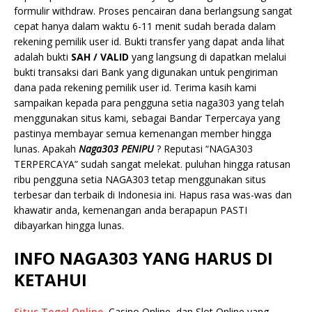
formulir withdraw. Proses pencairan dana berlangsung sangat
cepat hanya dalam waktu 6-11 menit sudah berada dalam
rekening pemilik user id. Bukti transfer yang dapat anda lihat
adalah bukti
SAH / VALID
yang langsung di dapatkan melalui
bukti transaksi dari Bank yang digunakan untuk pengiriman
dana pada rekening pemilik user id. Terima kasih kami
sampaikan kepada para pengguna setia naga303 yang telah
menggunakan situs kami, sebagai Bandar Terpercaya yang
pastinya membayar semua kemenangan member hingga
lunas. Apakah
Naga303
PENIPU
? Reputasi “NAGA303
TERPERCAYA” sudah sangat melekat. puluhan hingga ratusan
ribu pengguna setia NAGA303 tetap menggunakan situs
terbesar dan terbaik di Indonesia ini. Hapus rasa was-was dan
khawatir anda, kemenangan anda berapapun PASTI
dibayarkan hingga lunas.
INFO NAGA303 YANG HARUS DI
KETAHUI
Situs Togel Online
, Casino Online, dan Slot Online yang