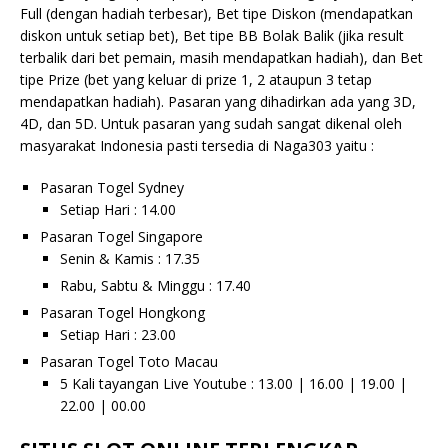
Full (dengan hadiah terbesar), Bet tipe Diskon (mendapatkan
diskon untuk setiap bet), Bet tipe BB Bolak Balik (jika result
terbalik dari bet pemain, masih mendapatkan hadiah), dan Bet
tipe Prize (bet yang keluar di prize 1, 2 ataupun 3 tetap
mendapatkan hadiah). Pasaran yang dihadirkan ada yang 3D,
4D, dan 5D. Untuk pasaran yang sudah sangat dikenal oleh
masyarakat Indonesia pasti tersedia di Naga303 yaitu :
Pasaran Togel Sydney
Setiap Hari : 14.00
Pasaran Togel Singapore
Senin & Kamis : 17.35
Rabu, Sabtu & Minggu : 17.40
Pasaran Togel Hongkong
Setiap Hari : 23.00
Pasaran Togel Toto Macau
5 Kali tayangan Live Youtube : 13.00 | 16.00 | 19.00 |
22.00 | 00.00