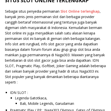
SITUS SLOT ONLINE TERLENGKAP
Sebagai situs penyedia permainan
Slot Online terlengkap
,
banyak jenis-jenis permainan slot dari berbagai provider
canggih bertaraf internasional yang tentunya juga banyak
digemari oleh masyarakat di Indonesia. Kemudahan bermain
Slot online ini juga menjadikan salah satu alasan kenapa
permainan slot ini banyak di gemari oleh berbagai kalangan.
Info slot anti rungkad, info slot gacor yang anda dapatkan
biasanya dalam forum-forum atau grup-grup slot bisa anda
mainkan juga permainannya di Naga303. Maxwin yang banyak
bertebaran di slot-slot gacor juga bisa anda dapatkan. IDN
SLOT, Pragmatic Play, iSoftbet, Joker Gaming adalah beberapa
dari sekian banyak provider yang hadir di situs Naga303 ini.
Slot populer yang banyak dimainkan beberapa diantaranya
seperti :
IDN SLOT :
Legenda Gatotkaca,
Bali, Mobile Legends, Garudaman
Pragmatic Play / PP : Naga303 Olympus, Gates of Olympus,