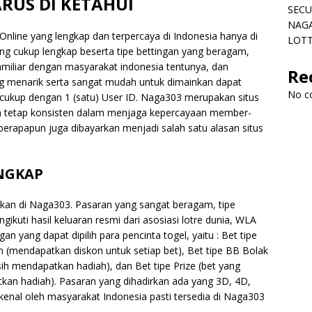
RUS DI KETAHUI
SECU
NAGA
 Online yang lengkap dan terpercaya di Indonesia hanya di
LOTT
g cukup lengkap beserta tipe bettingan yang beragam,
miliar dengan masyarakat indonesia tentunya, dan
Re
g menarik serta sangat mudah untuk dimainkan dapat
No c
cukup dengan 1 (satu) User ID. Naga303 merupakan situs
hun tetap konsisten dalam menjaga kepercayaan member-
erapapun juga dibayarkan menjadi salah satu alasan situs
ENGKAP
ukan di Naga303. Pasaran yang sangat beragam, tipe
ikuti hasil keluaran resmi dari asosiasi lotre dunia, WLA
gan yang dapat dipilih para pencinta togel, yaitu : Bet tipe
on (mendapatkan diskon untuk setiap bet), Bet tipe BB Bolak
masih mendapatkan hadiah), dan Bet tipe Prize (bet yang
atkan hadiah). Pasaran yang dihadirkan ada yang 3D, 4D,
kenal oleh masyarakat Indonesia pasti tersedia di Naga303