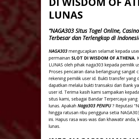
DI WISDOM OF ATH
LUNAS
“NAGA303 Situs Togel Online, Casino 
Terbesar dan Terlengkap di Indonesi
NAGA303
mengucapkan selamat kepada user
permainan
SLOT DI WISDOM OF ATHENA
.
LUNAS oleh pihak naga303 kepada pemilik use
Proses pencairan dana berlangsung sangat 
rekening pemilik user id. Bukti transfer yang
dapatkan melalui bukti transaksi dari Bank 
user id. Terima kasih kami sampaikan kepa
situs kami, sebagai Bandar Terpercaya ya
lunas. Apakah
Naga303
PENIPU
? Reputasi “
hingga ratusan ribu pengguna setia NAGA303
ini. Hapus rasa was-was dan khawatir anda
lunas.