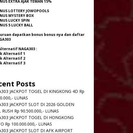
NUS EXTRA AJAK TEMAN 15%
NUS LOTTERY JOWOPOOLS
NUS MYSTERY BOX
NUS LUCKY SPIN
NUS 5 LUCKY BALL
uruan dapatkan bonus bonus nya dan daftar
AGA303
Alternatif NAGA303 :
nk Alternatif
1
nk Alternatif
2
k Alternatif 3
cent Posts
303 JACKPOT TOGEL DI KINGKONG 4D Rp
50.000,- LUNAS
303 JACKPOT SLOT DI 2026 GOLDEN
 RUSH Rp 90.500.000,- LUNAS
303 JACKPOT TOGEL DI HONGKONG
O Rp 100.000.000,- LUNAS
303 JACKPOT SLOT DI AFK AIRPORT