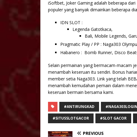
iSoftbet, Joker Gaming adalah beberapa dari s
populer yang banyak dimainkan beberapa dian
IDN SLOT :
Legenda Gatotkaca,
Bali, Mobile Legends, Ga
Pragmatic Play / PP : Naga303 Olympu
Habanero : Bomb Runner, Disco Beats
Selain permainan yang bermacam-macam je
menambah keseruan itu sendiri. Bonus haria
member setia Naga303. Link yang telah 
menambah kemudahan pemain dalam menelus
keseruan bermain bersama kami.
#ANTIRUNGKAD
#NAGA303LOGIN
#SITUSSLOTGACOR
#SLOT GACOR
PREVIOUS