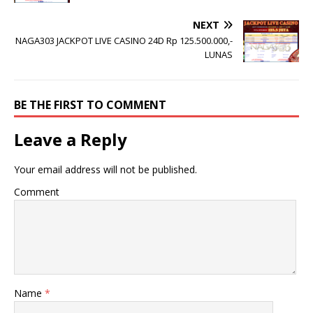
NEXT
NAGA303 JACKPOT LIVE CASINO 24D Rp 125.500.000,-
LUNAS
BE THE FIRST TO COMMENT
Leave a Reply
Your email address will not be published.
Comment
Name
*