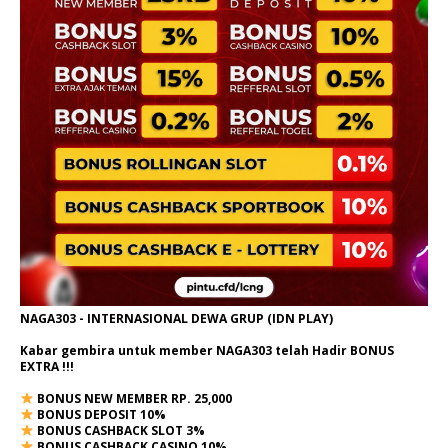
NAGA303 - INTERNASIONAL DEWA GRUP (IDN PLAY)
Kabar gembira untuk member NAGA303 telah Hadir BONUS
EXTRA !!!
BONUS NEW MEMBER RP. 25,000
BONUS DEPOSIT 10%
BONUS CASHBACK SLOT 3%
BONUS CASHBACK CASINO 10%