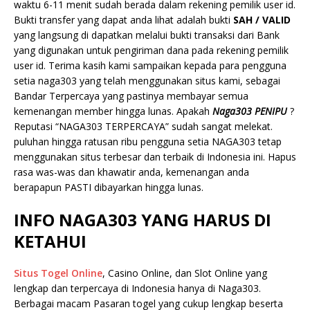
waktu 6-11 menit sudah berada dalam rekening pemilik user id.
Bukti transfer yang dapat anda lihat adalah bukti
SAH / VALID
yang langsung di dapatkan melalui bukti transaksi dari Bank
yang digunakan untuk pengiriman dana pada rekening pemilik
user id. Terima kasih kami sampaikan kepada para pengguna
setia naga303 yang telah menggunakan situs kami, sebagai
Bandar Terpercaya yang pastinya membayar semua
kemenangan member hingga lunas. Apakah
Naga303
PENIPU
?
Reputasi “NAGA303 TERPERCAYA” sudah sangat melekat.
puluhan hingga ratusan ribu pengguna setia NAGA303 tetap
menggunakan situs terbesar dan terbaik di Indonesia ini. Hapus
rasa was-was dan khawatir anda, kemenangan anda
berapapun PASTI dibayarkan hingga lunas.
INFO NAGA303 YANG HARUS DI
KETAHUI
Situs Togel Online
, Casino Online, dan Slot Online yang
lengkap dan terpercaya di Indonesia hanya di Naga303.
Berbagai macam Pasaran togel yang cukup lengkap beserta