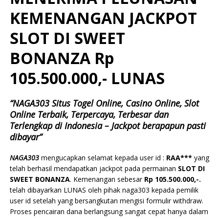
KEMENANGAN JACKPOT
SLOT DI SWEET
BONANZA Rp
105.500.000,- LUNAS
“NAGA303 Situs Togel Online, Casino Online, Slot
Online Terbaik, Terpercaya, Terbesar dan
Terlengkap di Indonesia – Jackpot berapapun pasti
dibayar”
NAGA303
mengucapkan selamat kepada user id :
RAA***
yang
telah berhasil mendapatkan jackpot pada permainan
SLOT DI
SWEET BONANZA
. Kemenangan sebesar
Rp 105.500.000,-.
telah dibayarkan LUNAS oleh pihak naga303 kepada pemilik
user id setelah yang bersangkutan mengisi formulir withdraw.
Proses pencairan dana berlangsung sangat cepat hanya dalam