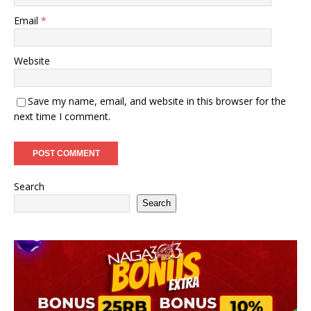
Email
*
Website
Save my name, email, and website in this browser for the
next time I comment.
Search
Search