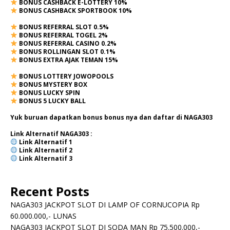
BONUS CASHBACK E-LOTTERY 10%
BONUS CASHBACK SPORTBOOK 10%
BONUS REFERRAL SLOT 0.5%
BONUS REFERRAL TOGEL 2%
BONUS REFERRAL CASINO 0.2%
BONUS ROLLINGAN SLOT 0.1%
BONUS EXTRA AJAK TEMAN 15%
BONUS LOTTERY JOWOPOOLS
BONUS MYSTERY BOX
BONUS LUCKY SPIN
BONUS 5 LUCKY BALL
Yuk buruan dapatkan bonus bonus nya dan daftar di NAGA303
Link Alternatif NAGA303 :
Link Alternatif
1
Link Alternatif
2
Link Alternatif 3
Recent Posts
NAGA303 JACKPOT SLOT DI LAMP OF CORNUCOPIA Rp
60.000.000,- LUNAS
NAGA303 JACKPOT SLOT DI SODA MAN Rp 75.500.000,-