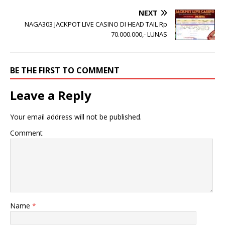
NEXT
NAGA303 JACKPOT LIVE CASINO DI HEAD TAIL Rp
70.000.000,- LUNAS
BE THE FIRST TO COMMENT
Leave a Reply
Your email address will not be published.
Comment
Name
*