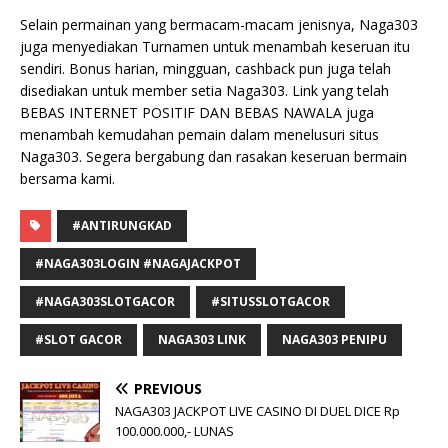
Selain permainan yang bermacam-macam jenisnya, Naga303
juga menyediakan Turnamen untuk menambah keseruan itu
sendiri. Bonus harian, mingguan, cashback pun juga telah
disediakan untuk member setia Naga303. Link yang telah
BEBAS INTERNET POSITIF DAN BEBAS NAWALA juga
menambah kemudahan pemain dalam menelusuri situs
Naga303. Segera bergabung dan rasakan keseruan bermain
bersama kami.
#ANTIRUNGKAD
#NAGA303LOGIN #NAGAJACKPOT
#NAGA303SLOTGACOR
#SITUSSLOTGACOR
#SLOT GACOR
NAGA303 LINK
NAGA303 PENIPU
PREVIOUS
NAGA303 JACKPOT LIVE CASINO DI DUEL DICE Rp
100.000.000,- LUNAS