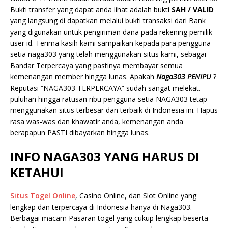
Bukti transfer yang dapat anda lihat adalah bukti
SAH / VALID
yang langsung di dapatkan melalui bukti transaksi dari Bank
yang digunakan untuk pengiriman dana pada rekening pemilik
user id. Terima kasih kami sampaikan kepada para pengguna
setia naga303 yang telah menggunakan situs kami, sebagai
Bandar Terpercaya yang pastinya membayar semua
kemenangan member hingga lunas. Apakah
Naga303
PENIPU
?
Reputasi “NAGA303 TERPERCAYA” sudah sangat melekat.
puluhan hingga ratusan ribu pengguna setia NAGA303 tetap
menggunakan situs terbesar dan terbaik di Indonesia ini. Hapus
rasa was-was dan khawatir anda, kemenangan anda
berapapun PASTI dibayarkan hingga lunas.
INFO NAGA303 YANG HARUS DI
KETAHUI
Situs Togel Online
, Casino Online, dan Slot Online yang
lengkap dan terpercaya di Indonesia hanya di Naga303.
Berbagai macam Pasaran togel yang cukup lengkap beserta