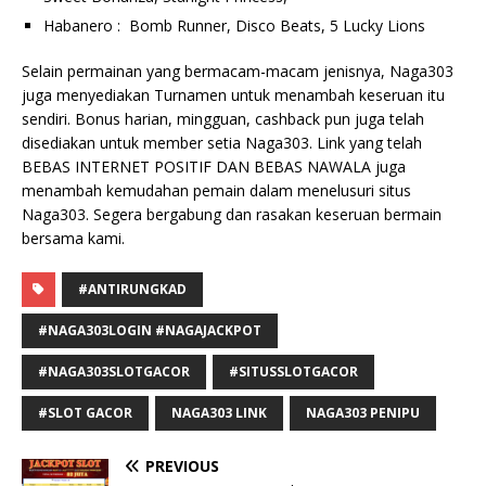
Habanero : Bomb Runner, Disco Beats, 5 Lucky Lions
Selain permainan yang bermacam-macam jenisnya, Naga303
juga menyediakan Turnamen untuk menambah keseruan itu
sendiri. Bonus harian, mingguan, cashback pun juga telah
disediakan untuk member setia Naga303. Link yang telah
BEBAS INTERNET POSITIF DAN BEBAS NAWALA juga
menambah kemudahan pemain dalam menelusuri situs
Naga303. Segera bergabung dan rasakan keseruan bermain
bersama kami.
#ANTIRUNGKAD
#NAGA303LOGIN #NAGAJACKPOT
#NAGA303SLOTGACOR
#SITUSSLOTGACOR
#SLOT GACOR
NAGA303 LINK
NAGA303 PENIPU
PREVIOUS