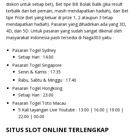
diskon untuk setiap bet), Bet tipe BB Bolak Balik (jika result
terbalik dari bet pemain, masih mendapatkan hadiah), dan Bet
tipe Prize (bet yang keluar di prize 1, 2 ataupun 3 tetap
mendapatkan hadiah). Pasaran yang dihadirkan ada yang 3D,
4D, dan 5D. Untuk pasaran yang sudah sangat dikenal oleh
masyarakat Indonesia pasti tersedia di Naga303 yaitu :
Pasaran Togel Sydney
Setiap Hari : 14.00
Pasaran Togel Singapore
Senin & Kamis : 17.35
Rabu, Sabtu & Minggu : 17.40
Pasaran Togel Hongkong
Setiap Hari : 23.00
Pasaran Togel Toto Macau
5 Kali tayangan Live Youtube : 13.00 | 16.00 | 19.00 |
22.00 | 00.00
SITUS SLOT ONLINE TERLENGKAP