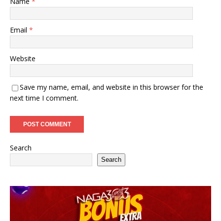
Name
*
Email
*
Website
Save my name, email, and website in this browser for the
next time I comment.
Search
Search