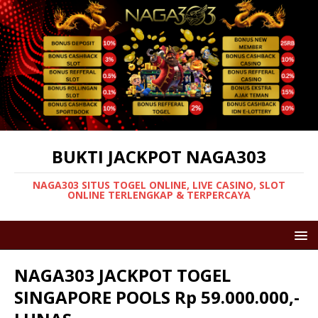
BUKTI JACKPOT NAGA303
NAGA303 SITUS TOGEL ONLINE, LIVE CASINO, SLOT
ONLINE TERLENGKAP & TERPERCAYA
NAGA303 JACKPOT TOGEL
SINGAPORE POOLS Rp 59.000.000,-