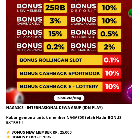
NAGA303 - INTERNASIONAL DEWA GRUP (IDN PLAY)
Kabar gembira untuk member NAGA303 telah Hadir BONUS
EXTRA !!!
BONUS NEW MEMBER RP. 25,000
BONUS DEPOSIT 10%