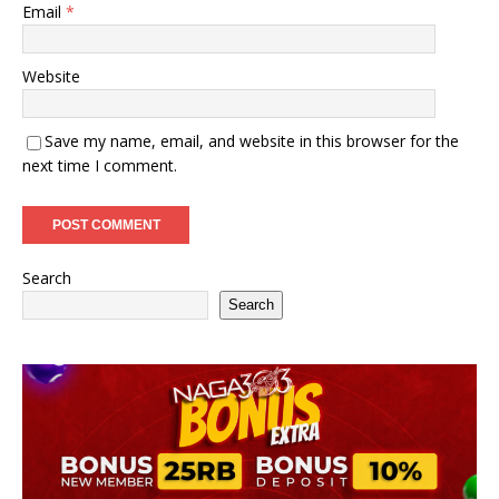
Email
*
Website
Save my name, email, and website in this browser for the
next time I comment.
Search
Search