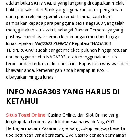
adalah bukti
SAH / VALID
yang langsung di dapatkan melalui
bukti transaksi dari Bank yang digunakan untuk pengiriman
dana pada rekening pemilik user id. Terima kasih kami
sampaikan kepada para pengguna setia naga303 yang telah
menggunakan situs kami, sebagai Bandar Terpercaya yang
pastinya membayar semua kemenangan member hingga
lunas. Apakah
Naga303
PENIPU
? Reputasi “NAGA303
TERPERCAYA” sudah sangat melekat. puluhan hingga ratusan
ribu pengguna setia NAGA303 tetap menggunakan situs
terbesar dan terbaik di Indonesia ini. Hapus rasa was-was dan
khawatir anda, kemenangan anda berapapun PASTI
dibayarkan hingga lunas.
INFO NAGA303 YANG HARUS DI
KETAHUI
Situs Togel Online
, Casino Online, dan Slot Online yang
lengkap dan terpercaya di Indonesia hanya di Naga303.
Berbagai macam Pasaran togel yang cukup lengkap beserta
tipe bettingan yang beragam, Live Casino dengan permainan