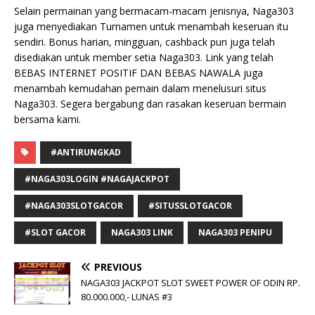
Selain permainan yang bermacam-macam jenisnya, Naga303
juga menyediakan Turnamen untuk menambah keseruan itu
sendiri. Bonus harian, mingguan, cashback pun juga telah
disediakan untuk member setia Naga303. Link yang telah
BEBAS INTERNET POSITIF DAN BEBAS NAWALA juga
menambah kemudahan pemain dalam menelusuri situs
Naga303. Segera bergabung dan rasakan keseruan bermain
bersama kami.
#ANTIRUNGKAD
#NAGA303LOGIN #NAGAJACKPOT
#NAGA303SLOTGACOR
#SITUSSLOTGACOR
#SLOT GACOR
NAGA303 LINK
NAGA303 PENIPU
PREVIOUS
NAGA303 JACKPOT SLOT SWEET POWER OF ODIN RP.
80.000.000,- LUNAS #3