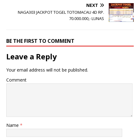
NEXT
NAGA303 JACKPOT TOGEL TOTOMACAU 4D RP.
70.000.000,- LUNAS
BE THE FIRST TO COMMENT
Leave a Reply
Your email address will not be published.
Comment
Name
*