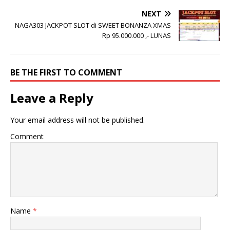
NEXT
NAGA303 JACKPOT SLOT di SWEET BONANZA XMAS
Rp 95.000.000 ,- LUNAS
BE THE FIRST TO COMMENT
Leave a Reply
Your email address will not be published.
Comment
Name
*