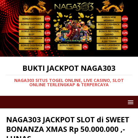
BUKTI JACKPOT NAGA303
NAGA303 SITUS TOGEL ONLINE, LIVE CASINO, SLOT
ONLINE TERLENGKAP & TERPERCAYA
NAGA303 JACKPOT SLOT di SWEET
BONANZA XMAS Rp 50.000.000 ,-