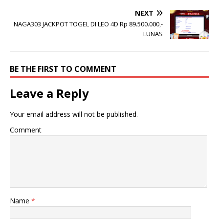
NEXT
NAGA303 JACKPOT TOGEL DI LEO 4D Rp 89.500.000,-
LUNAS
BE THE FIRST TO COMMENT
Leave a Reply
Your email address will not be published.
Comment
Name
*