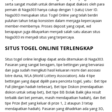
serta sangat mudah untuk dimainkan dapat diakses oleh para
pemain di Naga303 hanya cukup dengan 1 (satu) User ID.
Naga303 merupakan situs Togel Online yang telah berdiri
puluhan tahun tetap konsisten dalam menjaga kepercayaan
member-membernya. Proses deposit yang cepat, wd
berapapun juga dibayarkan menjadi salah satu alasan situs
Naga303 ini menjadi situs yang terpercaya.
SITUS TOGEL ONLINE TERLENGKAP
Situs togel online lengkap dapat anda ditemukan di Naga303.
Pasaran yang sangat beragam, tipe bettingan yang bervariasi
dan juga sudah mengikuti hasil keluaran resmi dari asosiasi
lotre dunia, WLA (World Lottery Association). Ada 4 tipe
bettingan yang dapat dipilih para pencinta togel, yaitu : Bet tipe
Full (dengan hadiah terbesar), Bet tipe Diskon (mendapatkan
diskon untuk setiap bet), Bet tipe BB Bolak Balik (jika result
terbalik dari bet pemain, masih mendapatkan hadiah), dan Bet
tipe Prize (bet yang keluar di prize 1, 2 ataupun 3 tetap
mendapatkan hadiah). Pasaran yang dihadirkan ada yang 3D,