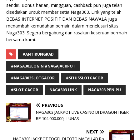
sendiri. Bonus harian, mingguan, cashback pun juga telah
disediakan untuk member setia Naga303. Link yang telah
BEBAS INTERNET POSITIF DAN BEBAS NAWALA juga
menambah kemudahan pemain dalam menelusuri situs
Naga303. Segera bergabung dan rasakan keseruan bermain
bersama kami.
#ANTIRUNGKAD
#NAGA303LOGIN #NAGAJACKPOT
#NAGA303SLOTGACOR
#SITUSSLOTGACOR
#SLOT GACOR
NAGA303 LINK
NAGA303 PENIPU
PREVIOUS
NAGA303 JACKPOT LIVE CASINO DI DRAGON TIGER
RP 104.000.000,- LUNAS
NEXT
NAGA303 JACKPOT TOGEL DI TOTO MACAU 4D Rp