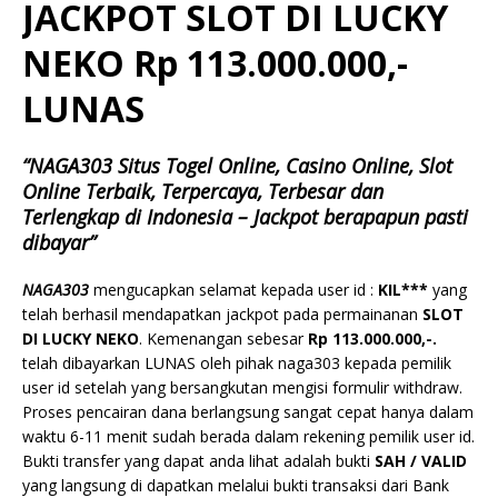
JACKPOT SLOT DI LUCKY
NEKO Rp 113.000.000,-
LUNAS
“NAGA303 Situs Togel Online, Casino Online, Slot
Online Terbaik, Terpercaya, Terbesar dan
Terlengkap di Indonesia – Jackpot berapapun pasti
dibayar”
NAGA303
mengucapkan selamat kepada user id :
KIL***
yang
telah berhasil mendapatkan jackpot pada permainanan
SLOT
DI LUCKY NEKO
. Kemenangan sebesar
Rp
113.000.000
,-.
telah dibayarkan LUNAS oleh pihak naga303 kepada pemilik
user id setelah yang bersangkutan mengisi formulir withdraw.
Proses pencairan dana berlangsung sangat cepat hanya dalam
waktu 6-11 menit sudah berada dalam rekening pemilik user id.
Bukti transfer yang dapat anda lihat adalah bukti
SAH / VALID
yang langsung di dapatkan melalui bukti transaksi dari Bank