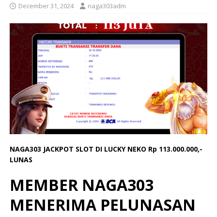
December 31, 2024
naga303adm
NAGA303 JACKPOT SLOT DI LUCKY NEKO Rp 113.000.000,-
LUNAS
MEMBER NAGA303
MENERIMA PELUNASAN