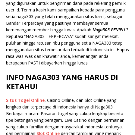
yang digunakan untuk pengiriman dana pada rekening pemilik
user id. Terima kasih kami sampaikan kepada para pengguna
setia naga303 yang telah menggunakan situs kami, sebagai
Bandar Terpercaya yang pastinya membayar semua
kemenangan member hingga lunas. Apakah
Naga303
PENIPU
?
Reputasi “NAGA303 TERPERCAYA” sudah sangat melekat.
puluhan hingga ratusan ribu pengguna setia NAGA303 tetap
menggunakan situs terbesar dan terbaik di Indonesia ini. Hapus
rasa was-was dan khawatir anda, kemenangan anda
berapapun PASTI dibayarkan hingga lunas.
INFO NAGA303 YANG HARUS DI
KETAHUI
Situs Togel Online
, Casino Online, dan Slot Online yang
lengkap dan terpercaya di Indonesia hanya di Naga303.
Berbagai macam Pasaran togel yang cukup lengkap beserta
tipe bettingan yang beragam, Live Casino dengan permainan
yang cukup familiar dengan masyarakat indonesia tentunya,
dan permainan
Slot Online
dengan tampilan yang menarik