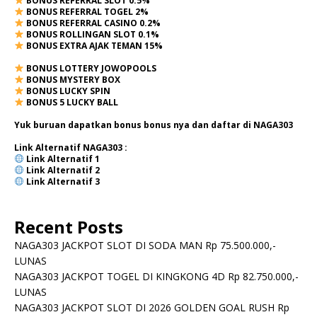
BONUS REFERRAL SLOT 0.5%
BONUS REFERRAL TOGEL 2%
BONUS REFERRAL CASINO 0.2%
BONUS ROLLINGAN SLOT 0.1%
BONUS EXTRA AJAK TEMAN 15%
BONUS LOTTERY JOWOPOOLS
BONUS MYSTERY BOX
BONUS LUCKY SPIN
BONUS 5 LUCKY BALL
Yuk buruan dapatkan bonus bonus nya dan daftar di NAGA303
Link Alternatif NAGA303 :
Link Alternatif
1
Link Alternatif
2
Link Alternatif 3
Recent Posts
NAGA303 JACKPOT SLOT DI SODA MAN Rp 75.500.000,-
LUNAS
NAGA303 JACKPOT TOGEL DI KINGKONG 4D Rp 82.750.000,-
LUNAS
NAGA303 JACKPOT SLOT DI 2026 GOLDEN GOAL RUSH Rp