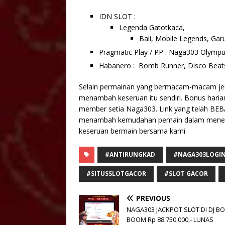
IDN SLOT :
Legenda Gatotkaca,
Bali, Mobile Legends, Ga
Pragmatic Play / PP : Naga303 Olympu
Habanero : Bomb Runner, Disco Beats
Selain permainan yang bermacam-macam je
menambah keseruan itu sendiri. Bonus haria
member setia Naga303. Link yang telah 
menambah kemudahan pemain dalam menelus
keseruan bermain bersama kami.
#ANTIRUNGKAD
#NAGA303LOGIN
#SITUSSLOTGACOR
#SLOT GACOR
PREVIOUS
NAGA303 JACKPOT SLOT DI DJ B
BOOM Rp 88.750.000,- LUNAS