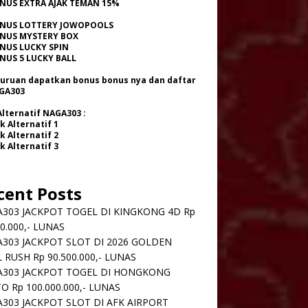
NUS EXTRA AJAK TEMAN 15%
NUS LOTTERY JOWOPOOLS
NUS MYSTERY BOX
NUS LUCKY SPIN
NUS 5 LUCKY BALL
uruan dapatkan bonus bonus nya dan daftar
AGA303
Alternatif NAGA303 :
nk Alternatif
1
nk Alternatif
2
k Alternatif 3
cent Posts
303 JACKPOT TOGEL DI KINGKONG 4D Rp
50.000,- LUNAS
303 JACKPOT SLOT DI 2026 GOLDEN
 RUSH Rp 90.500.000,- LUNAS
303 JACKPOT TOGEL DI HONGKONG
O Rp 100.000.000,- LUNAS
303 JACKPOT SLOT DI AFK AIRPORT