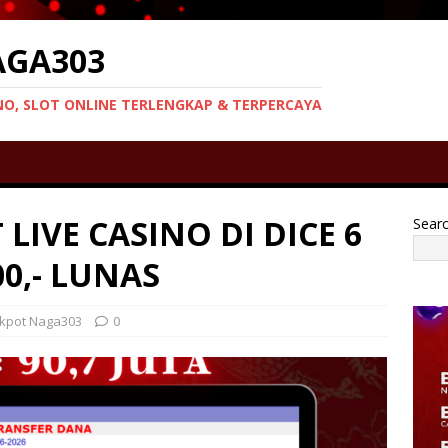
AGA303
INO, SLOT ONLINE TERLENGKAP & TERPERCAYA
LIVE CASINO DI DICE 6
Sear
00,- LUNAS
ckpot Naga303
0