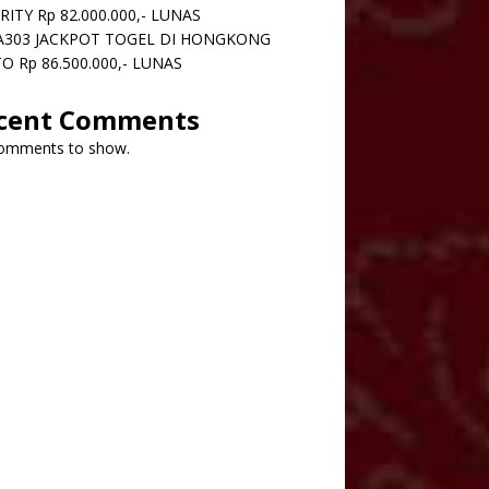
RITY Rp 82.000.000,- LUNAS
303 JACKPOT TOGEL DI HONGKONG
O Rp 86.500.000,- LUNAS
cent Comments
omments to show.