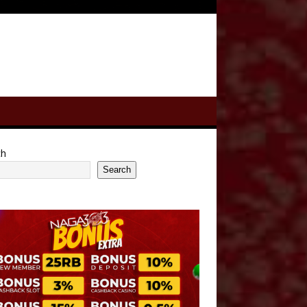
ch
Search