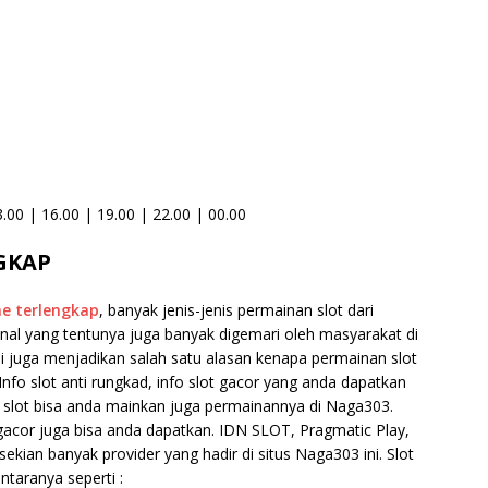
3.00 | 16.00 | 19.00 | 22.00 | 00.00
GKAP
ne terlengkap
, banyak jenis-jenis permainan slot dari
ional yang tentunya juga banyak digemari oleh masyarakat di
i juga menjadikan salah satu alasan kenapa permainan slot
Info slot anti rungkad, info slot gacor yang anda dapatkan
 slot bisa anda mainkan juga permainannya di Naga303.
gacor juga bisa anda dapatkan. IDN SLOT, Pragmatic Play,
ekian banyak provider yang hadir di situs Naga303 ini. Slot
taranya seperti :