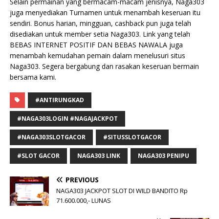
Selain permainan yang bermacam-macam jenisnya, Naga303
juga menyediakan Turnamen untuk menambah keseruan itu
sendiri. Bonus harian, mingguan, cashback pun juga telah
disediakan untuk member setia Naga303. Link yang telah
BEBAS INTERNET POSITIF DAN BEBAS NAWALA juga
menambah kemudahan pemain dalam menelusuri situs
Naga303. Segera bergabung dan rasakan keseruan bermain
bersama kami.
#ANTIRUNGKAD
#NAGA303LOGIN #NAGAJACKPOT
#NAGA303SLOTGACOR
#SITUSSLOTGACOR
#SLOT GACOR
NAGA303 LINK
NAGA303 PENIPU
PREVIOUS
NAGA303 JACKPOT SLOT DI WILD BANDITO Rp
71.600.000,- LUNAS