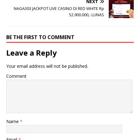
NEXT
NAGA303 JACKPOT LIVE CASINO DI RED WHITE Rp
52.900.000,- LUNAS
BE THE FIRST TO COMMENT
Leave a Reply
Your email address will not be published.
Comment
Name
*
Email
*