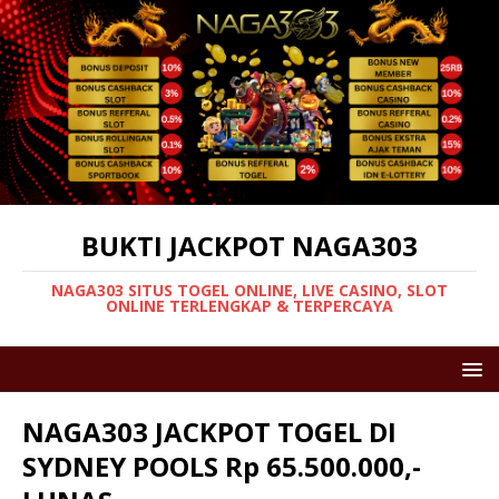
BUKTI JACKPOT NAGA303
NAGA303 SITUS TOGEL ONLINE, LIVE CASINO, SLOT
ONLINE TERLENGKAP & TERPERCAYA
NAGA303 JACKPOT TOGEL DI
SYDNEY POOLS Rp 65.500.000,-