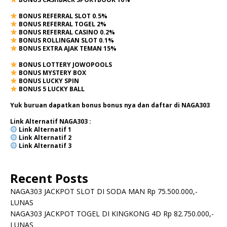
BONUS REFERRAL SLOT 0.5%
BONUS REFERRAL TOGEL 2%
BONUS REFERRAL CASINO 0.2%
BONUS ROLLINGAN SLOT 0.1%
BONUS EXTRA AJAK TEMAN 15%
BONUS LOTTERY JOWOPOOLS
BONUS MYSTERY BOX
BONUS LUCKY SPIN
BONUS 5 LUCKY BALL
Yuk buruan dapatkan bonus bonus nya dan daftar di NAGA303
Link Alternatif NAGA303 :
Link Alternatif
1
Link Alternatif
2
Link Alternatif 3
Recent Posts
NAGA303 JACKPOT SLOT DI SODA MAN Rp 75.500.000,-
LUNAS
NAGA303 JACKPOT TOGEL DI KINGKONG 4D Rp 82.750.000,-
LUNAS