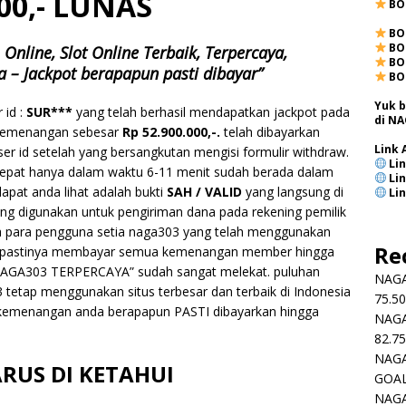
00,- LUNAS
BO
BO
BO
Online, Slot Online Terbaik, Terpercaya,
BO
a – Jackpot berapapun pasti dibayar”
BO
Yuk b
 id :
SUR***
yang telah berhasil mendapatkan jackpot pada
di N
Kemenangan sebesar
Rp
52.900.000
,-.
telah dibayarkan
Link 
r id setelah yang bersangkutan mengisi formulir withdraw.
Li
cepat hanya dalam waktu 6-11 menit sudah berada dalam
Li
 dapat anda lihat adalah bukti
SAH / VALID
yang langsung di
Lin
yang digunakan untuk pengiriman dana pada rekening pemilik
da para pengguna setia naga303 yang telah menggunakan
Re
ng pastinya membayar semua kemenangan member hingga
NAGA303 TERPERCAYA” sudah sangat melekat. puluhan
NAGA
 tetap menggunakan situs terbesar dan terbaik di Indonesia
75.5
, kemenangan anda berapapun PASTI dibayarkan hingga
NAGA
82.7
NAGA
RUS DI KETAHUI
GOAL
NAGA