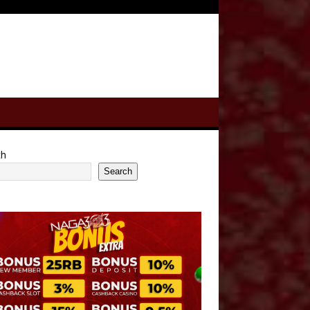
ch
Search