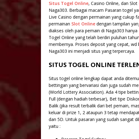
Situs Togel Online
, Casino Online, dan Slot
Naga303. Berbagai macam Pasaran togel yan
Live Casino dengan permainan yang cukup fa
permainan
Slot Online
dengan tampilan yan
diakses oleh para pemain di Naga303 hanya 
Togel Online yang telah berdiri puluhan ta
membernya. Proses deposit yang cepat, wd b
Naga303 ini menjadi situs yang terpercaya.
SITUS TOGEL ONLINE TERL
Situs togel online lengkap dapat anda ditem
bettingan yang bervariasi dan juga sudah meng
(World Lottery Association). Ada 4 tipe bettin
Full (dengan hadiah terbesar), Bet tipe Disk
Balik (jika result terbalik dari bet pemain, 
keluar di prize 1, 2 ataupun 3 tetap mendap
dan 5D. Untuk pasaran yang sudah sangat di
yaitu :