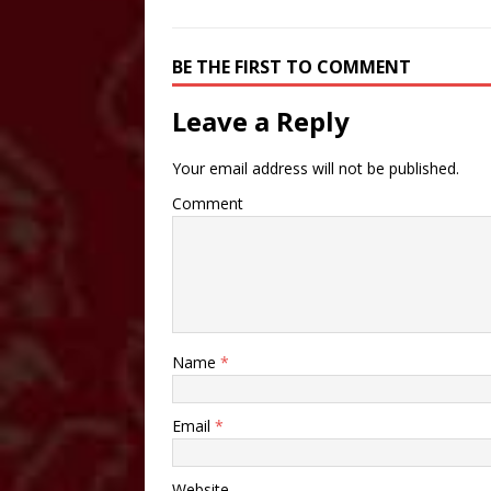
BE THE FIRST TO COMMENT
Leave a Reply
Your email address will not be published.
Comment
Name
*
Email
*
Website