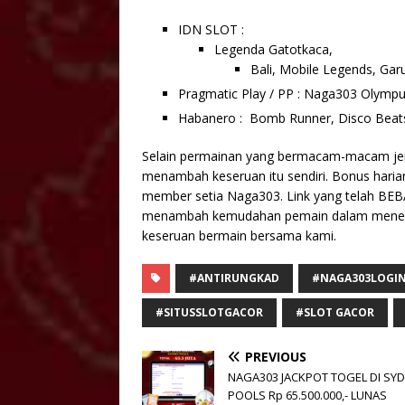
IDN SLOT :
Legenda Gatotkaca,
Bali, Mobile Legends, Ga
Pragmatic Play / PP : Naga303 Olympu
Habanero : Bomb Runner, Disco Beats
Selain permainan yang bermacam-macam je
menambah keseruan itu sendiri. Bonus haria
member setia Naga303. Link yang telah 
menambah kemudahan pemain dalam menelus
keseruan bermain bersama kami.
#ANTIRUNGKAD
#NAGA303LOGIN
#SITUSSLOTGACOR
#SLOT GACOR
PREVIOUS
NAGA303 JACKPOT TOGEL DI SY
POOLS Rp 65.500.000,- LUNAS