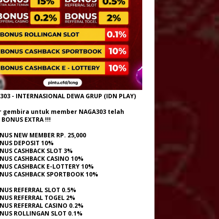
303 - INTERNASIONAL DEWA GRUP (IDN PLAY)
r gembira untuk member NAGA303 telah
 BONUS EXTRA !!!
NUS NEW MEMBER RP. 25,000
NUS DEPOSIT 10%
NUS CASHBACK SLOT 3%
NUS CASHBACK CASINO 10%
NUS CASHBACK E-LOTTERY 10%
NUS CASHBACK SPORTBOOK 10%
NUS REFERRAL SLOT 0.5%
NUS REFERRAL TOGEL 2%
NUS REFERRAL CASINO 0.2%
NUS ROLLINGAN SLOT 0.1%