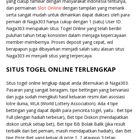
yang cukup familiar dengan masyarakat indonesia tentunya,
dan permainan
Slot Online
dengan tampilan yang menarik
serta sangat mudah untuk dimainkan dapat diakses oleh para
pemain di Naga303 hanya cukup dengan 1 (satu) User ID.
Naga303 merupakan situs Togel Online yang telah berdiri
puluhan tahun tetap konsisten dalam menjaga kepercayaan
member-membernya. Proses deposit yang cepat, wd
berapapun juga dibayarkan menjadi salah satu alasan situs
Naga303 ini menjadi situs yang terpercaya.
SITUS TOGEL ONLINE TERLENGKAP
Situs togel online lengkap dapat anda ditemukan di Naga303.
Pasaran yang sangat beragam, tipe bettingan yang bervariasi
dan juga sudah mengikuti hasil keluaran resmi dari asosiasi
lotre dunia, WLA (World Lottery Association). Ada 4 tipe
bettingan yang dapat dipilih para pencinta togel, yaitu : Bet tipe
Full (dengan hadiah terbesar), Bet tipe Diskon (mendapatkan
diskon untuk setiap bet), Bet tipe BB Bolak Balik (jika result
terbalik dari bet pemain, masih mendapatkan hadiah), dan Bet
tipe Prize (bet yang keluar di prize 1, 2 ataupun 3 tetap