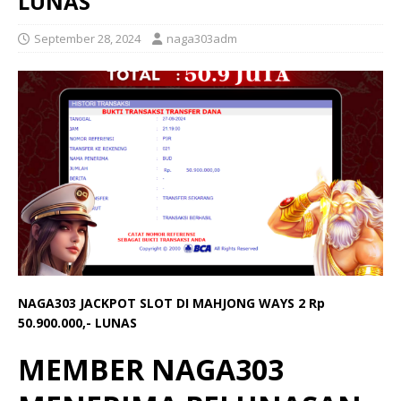
LUNAS
September 28, 2024
naga303adm
NAGA303 JACKPOT SLOT DI MAHJONG WAYS 2 Rp
50.900.000,- LUNAS
MEMBER NAGA303