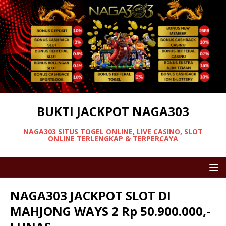
BUKTI JACKPOT NAGA303
NAGA303 SITUS TOGEL ONLINE, LIVE CASINO, SLOT
ONLINE TERLENGKAP & TERPERCAYA
NAGA303 JACKPOT SLOT DI
MAHJONG WAYS 2 Rp 50.900.000,-