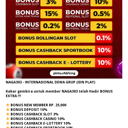
NAGA303 - INTERNASIONAL DEWA GRUP (IDN PLAY)
Kabar gembira untuk member NAGA303 telah Hadir BONUS
EXTRA !!!
BONUS NEW MEMBER RP. 25,000
BONUS DEPOSIT 10%
BONUS CASHBACK SLOT 3%
BONUS CASHBACK CASINO 10%
BONUS CASHBACK E-LOTTERY 10%
BONUS CASHBACK SPORTBOOK 10%