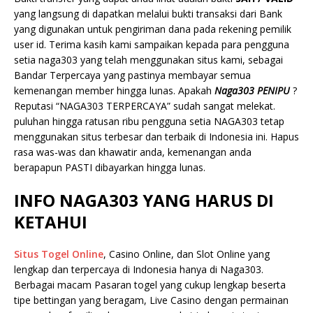
yang langsung di dapatkan melalui bukti transaksi dari Bank
yang digunakan untuk pengiriman dana pada rekening pemilik
user id. Terima kasih kami sampaikan kepada para pengguna
setia naga303 yang telah menggunakan situs kami, sebagai
Bandar Terpercaya yang pastinya membayar semua
kemenangan member hingga lunas. Apakah
Naga303
PENIPU
?
Reputasi “NAGA303 TERPERCAYA” sudah sangat melekat.
puluhan hingga ratusan ribu pengguna setia NAGA303 tetap
menggunakan situs terbesar dan terbaik di Indonesia ini. Hapus
rasa was-was dan khawatir anda, kemenangan anda
berapapun PASTI dibayarkan hingga lunas.
INFO NAGA303 YANG HARUS DI
KETAHUI
Situs Togel Online
, Casino Online, dan Slot Online yang
lengkap dan terpercaya di Indonesia hanya di Naga303.
Berbagai macam Pasaran togel yang cukup lengkap beserta
tipe bettingan yang beragam, Live Casino dengan permainan