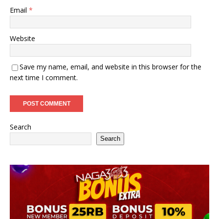
Email
*
Website
Save my name, email, and website in this browser for the
next time I comment.
Search
Search