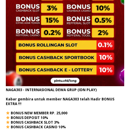
NAGA303 - INTERNASIONAL DEWA GRUP (IDN PLAY)
Kabar gembira untuk member NAGA303 telah Hadir BONUS
EXTRA !!!
BONUS NEW MEMBER RP. 25,000
BONUS DEPOSIT 10%
BONUS CASHBACK SLOT 3%
BONUS CASHBACK CASINO 10%