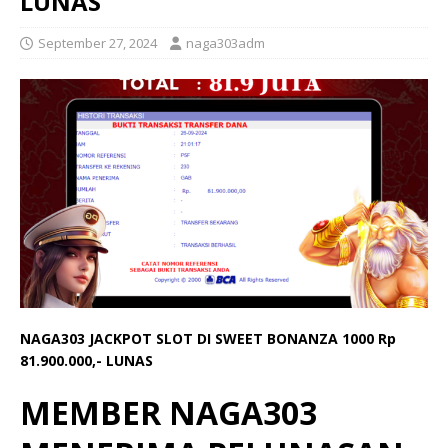
LUNAS
September 27, 2024
naga303adm
NAGA303 JACKPOT SLOT DI SWEET BONANZA 1000 Rp
81.900.000,- LUNAS
MEMBER NAGA303