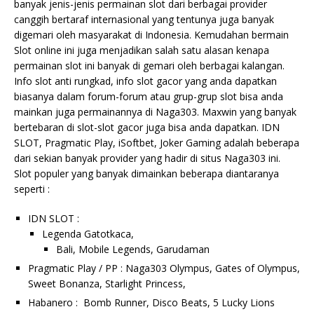
banyak jenis-jenis permainan slot dari berbagai provider
canggih bertaraf internasional yang tentunya juga banyak
digemari oleh masyarakat di Indonesia. Kemudahan bermain
Slot online ini juga menjadikan salah satu alasan kenapa
permainan slot ini banyak di gemari oleh berbagai kalangan.
Info slot anti rungkad, info slot gacor yang anda dapatkan
biasanya dalam forum-forum atau grup-grup slot bisa anda
mainkan juga permainannya di Naga303. Maxwin yang banyak
bertebaran di slot-slot gacor juga bisa anda dapatkan. IDN
SLOT, Pragmatic Play, iSoftbet, Joker Gaming adalah beberapa
dari sekian banyak provider yang hadir di situs Naga303 ini.
Slot populer yang banyak dimainkan beberapa diantaranya
seperti :
IDN SLOT :
Legenda Gatotkaca,
Bali, Mobile Legends, Garudaman
Pragmatic Play / PP : Naga303 Olympus, Gates of Olympus,
Sweet Bonanza, Starlight Princess,
Habanero : Bomb Runner, Disco Beats, 5 Lucky Lions