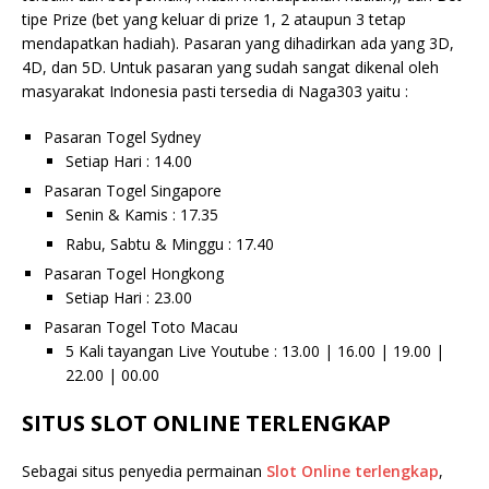
tipe Prize (bet yang keluar di prize 1, 2 ataupun 3 tetap
mendapatkan hadiah). Pasaran yang dihadirkan ada yang 3D,
4D, dan 5D. Untuk pasaran yang sudah sangat dikenal oleh
masyarakat Indonesia pasti tersedia di Naga303 yaitu :
Pasaran Togel Sydney
Setiap Hari : 14.00
Pasaran Togel Singapore
Senin & Kamis : 17.35
Rabu, Sabtu & Minggu : 17.40
Pasaran Togel Hongkong
Setiap Hari : 23.00
Pasaran Togel Toto Macau
5 Kali tayangan Live Youtube : 13.00 | 16.00 | 19.00 |
22.00 | 00.00
SITUS SLOT ONLINE TERLENGKAP
Sebagai situs penyedia permainan
Slot Online terlengkap
,