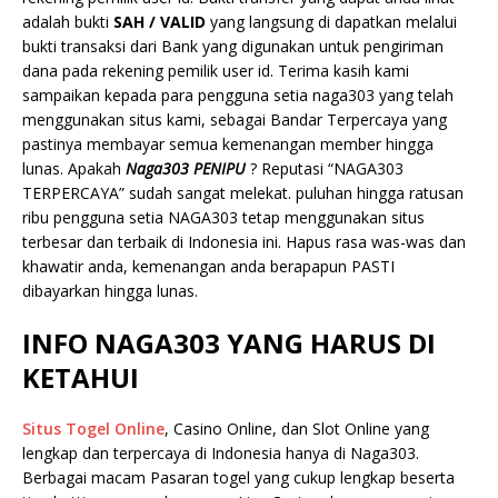
adalah bukti
SAH / VALID
yang langsung di dapatkan melalui
bukti transaksi dari Bank yang digunakan untuk pengiriman
dana pada rekening pemilik user id. Terima kasih kami
sampaikan kepada para pengguna setia naga303 yang telah
menggunakan situs kami, sebagai Bandar Terpercaya yang
pastinya membayar semua kemenangan member hingga
lunas. Apakah
Naga303
PENIPU
? Reputasi “NAGA303
TERPERCAYA” sudah sangat melekat. puluhan hingga ratusan
ribu pengguna setia NAGA303 tetap menggunakan situs
terbesar dan terbaik di Indonesia ini. Hapus rasa was-was dan
khawatir anda, kemenangan anda berapapun PASTI
dibayarkan hingga lunas.
INFO NAGA303 YANG HARUS DI
KETAHUI
Situs Togel Online
, Casino Online, dan Slot Online yang
lengkap dan terpercaya di Indonesia hanya di Naga303.
Berbagai macam Pasaran togel yang cukup lengkap beserta