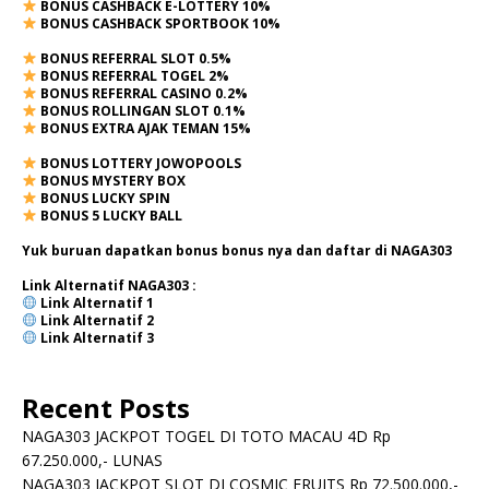
BONUS CASHBACK E-LOTTERY 10%
BONUS CASHBACK SPORTBOOK 10%
BONUS REFERRAL SLOT 0.5%
BONUS REFERRAL TOGEL 2%
BONUS REFERRAL CASINO 0.2%
BONUS ROLLINGAN SLOT 0.1%
BONUS EXTRA AJAK TEMAN 15%
BONUS LOTTERY JOWOPOOLS
BONUS MYSTERY BOX
BONUS LUCKY SPIN
BONUS 5 LUCKY BALL
Yuk buruan dapatkan bonus bonus nya dan daftar di NAGA303
Link Alternatif NAGA303 :
Link Alternatif
1
Link Alternatif
2
Link Alternatif 3
Recent Posts
NAGA303 JACKPOT TOGEL DI TOTO MACAU 4D Rp
67.250.000,- LUNAS
NAGA303 JACKPOT SLOT DI COSMIC FRUITS Rp 72.500.000,-