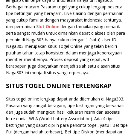
lengkap dan terpercaya di Indonesia hanya di Naga303.
Berbagai macam Pasaran togel yang cukup lengkap beserta
tipe bettingan yang beragam, Live Casino dengan permainan
yang cukup familiar dengan masyarakat indonesia tentunya,
dan permainan
Slot Online
dengan tampilan yang menarik
serta sangat mudah untuk dimainkan dapat diakses oleh para
pemain di Naga303 hanya cukup dengan 1 (satu) User ID.
Naga303 merupakan situs Togel Online yang telah berdiri
puluhan tahun tetap konsisten dalam menjaga kepercayaan
member-membernya. Proses deposit yang cepat, wd
berapapun juga dibayarkan menjadi salah satu alasan situs
Naga303 ini menjadi situs yang terpercaya.
SITUS TOGEL ONLINE TERLENGKAP
Situs togel online lengkap dapat anda ditemukan di Naga303.
Pasaran yang sangat beragam, tipe bettingan yang bervariasi
dan juga sudah mengikuti hasil keluaran resmi dari asosiasi
lotre dunia, WLA (World Lottery Association). Ada 4 tipe
bettingan yang dapat dipilih para pencinta togel, yaitu : Bet tipe
Full (dengan hadiah terbesar), Bet tipe Diskon (mendapatkan