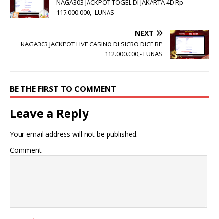
NAGA303 JACKPOT TOGEL DI JAKARTA 4D Rp
117.000.000,- LUNAS
NEXT
NAGA303 JACKPOT LIVE CASINO DI SICBO DICE RP
112.000.000,- LUNAS
BE THE FIRST TO COMMENT
Leave a Reply
Your email address will not be published.
Comment