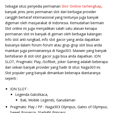
Sebagai situs penyedia permainan
Slot Online terlengkap
,
banyak jenis-jenis permainan slot dari berbagai provider
canggih bertaraf internasional yang tentunya juga banyak
digemari oleh masyarakat di Indonesia. Kemudahan bermain
Slot online ini juga menjadikan salah satu alasan kenapa
permainan slot ini banyak di gemari oleh berbagai kalangan.
Info slot anti rungkad, info slot gacor yang anda dapatkan
biasanya dalam forum-forum atau grup-grup slot bisa anda
mainkan juga permainannya di Naga303. Maxwin yang banyak
bertebaran di slot-slot gacor juga bisa anda dapatkan. IDN
SLOT, Pragmatic Play, iSoftbet, Joker Gaming adalah beberapa
dari sekian banyak provider yang hadir di situs Naga303 ini.
Slot populer yang banyak dimainkan beberapa diantaranya
seperti :
IDN SLOT :
Legenda Gatotkaca,
Bali, Mobile Legends, Garudaman
Pragmatic Play / PP : Naga303 Olympus, Gates of Olympus,
Sweet Bonanza, Starlight Princess,