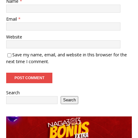
Name
*
Email
*
Website
Save my name, email, and website in this browser for the
next time I comment.
Search
Search