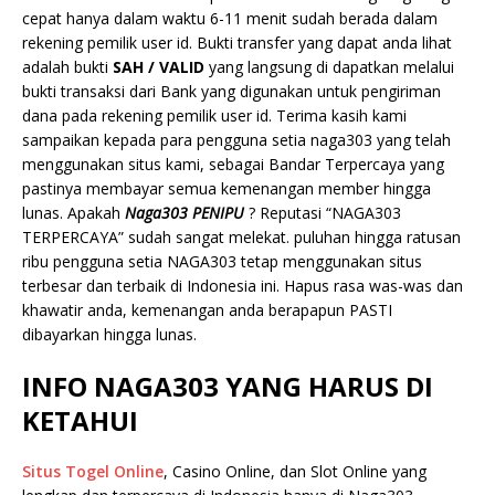
cepat hanya dalam waktu 6-11 menit sudah berada dalam
rekening pemilik user id. Bukti transfer yang dapat anda lihat
adalah bukti
SAH / VALID
yang langsung di dapatkan melalui
bukti transaksi dari Bank yang digunakan untuk pengiriman
dana pada rekening pemilik user id. Terima kasih kami
sampaikan kepada para pengguna setia naga303 yang telah
menggunakan situs kami, sebagai Bandar Terpercaya yang
pastinya membayar semua kemenangan member hingga
lunas. Apakah
Naga303
PENIPU
? Reputasi “NAGA303
TERPERCAYA” sudah sangat melekat. puluhan hingga ratusan
ribu pengguna setia NAGA303 tetap menggunakan situs
terbesar dan terbaik di Indonesia ini. Hapus rasa was-was dan
khawatir anda, kemenangan anda berapapun PASTI
dibayarkan hingga lunas.
INFO NAGA303 YANG HARUS DI
KETAHUI
Situs Togel Online
, Casino Online, dan Slot Online yang