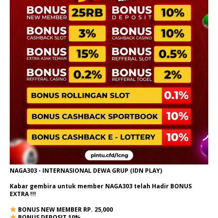
NAGA303 - INTERNASIONAL DEWA GRUP (IDN PLAY)
Kabar gembira untuk member NAGA303 telah Hadir BONUS
EXTRA !!!
BONUS NEW MEMBER RP. 25,000
BONUS DEPOSIT 10%