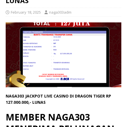
LUNAS
February 18, 2025
naga303adm
NAGA303 JACKPOT LIVE CASINO DI DRAGON TIGER RP
127.000.000,- LUNAS
MEMBER NAGA303