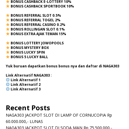
BONUS CASHBACK E-LOTTERY 10%
BONUS CASHBACK SPORTBOOK 10%
BONUS REFERRAL SLOT 0.5%
BONUS REFERRAL TOGEL 2%
BONUS REFERRAL CASINO 0.2%
BONUS ROLLINGAN SLOT 0.1%
BONUS EXTRA AJAK TEMAN 15%
BONUS LOTTERY JOWOPOOLS
BONUS MYSTERY BOX
BONUS LUCKY SPIN
BONUS 5 LUCKY BALL
Yuk buruan dapatkan bonus bonus nya dan daftar di NAGA303
Link Alternatif NAGA303 :
Link Alternatif
1
Link Alternatif
2
Link Alternatif 3
Recent Posts
NAGA303 JACKPOT SLOT DI LAMP OF CORNUCOPIA Rp
60.000.000,- LUNAS
NAGA303 JACKPOT SLOT DI SODA MAN Rp 75.500.000,-