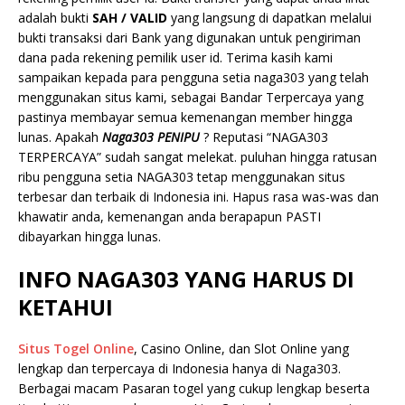
adalah bukti
SAH / VALID
yang langsung di dapatkan melalui
bukti transaksi dari Bank yang digunakan untuk pengiriman
dana pada rekening pemilik user id. Terima kasih kami
sampaikan kepada para pengguna setia naga303 yang telah
menggunakan situs kami, sebagai Bandar Terpercaya yang
pastinya membayar semua kemenangan member hingga
lunas. Apakah
Naga303
PENIPU
? Reputasi “NAGA303
TERPERCAYA” sudah sangat melekat. puluhan hingga ratusan
ribu pengguna setia NAGA303 tetap menggunakan situs
terbesar dan terbaik di Indonesia ini. Hapus rasa was-was dan
khawatir anda, kemenangan anda berapapun PASTI
dibayarkan hingga lunas.
INFO NAGA303 YANG HARUS DI
KETAHUI
Situs Togel Online
, Casino Online, dan Slot Online yang
lengkap dan terpercaya di Indonesia hanya di Naga303.
Berbagai macam Pasaran togel yang cukup lengkap beserta