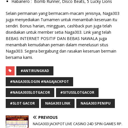
Habanero : Bomb Runner, Disco Beats, 5 Lucky Lions
Selain permainan yang bermacam-macam jenisnya, Naga303
juga menyediakan Turnamen untuk menambah keseruan itu
sendiri. Bonus harian, mingguan, cashback pun juga telah
disediakan untuk member setia Naga303. Link yang telah
BEBAS INTERNET POSITIF DAN BEBAS NAWALA juga
menambah kemudahan pemain dalam menelusuri situs
Naga303. Segera bergabung dan rasakan keseruan bermain
bersama kami.
#ANTIRUNGKAD
#NAGA303LOGIN #NAGAJACKPOT
#NAGA303SLOTGACOR
#SITUSSLOTGACOR
#SLOT GACOR
NAGA303 LINK
NAGA303 PENIPU
PREVIOUS
NAGA303 JACKPOT LIVE CASINO 24D SPIN GAMES RP.