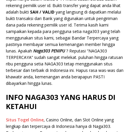
rekening pemilik user id. Bukti transfer yang dapat anda lihat
adalah bukti
SAH / VALID
yang langsung di dapatkan melalui
bukti transaksi dari Bank yang digunakan untuk pengiriman
dana pada rekening pemilik user id. Terima kasih kami
sampaikan kepada para pengguna setia naga303 yang telah
menggunakan situs kami, sebagai Bandar Terpercaya yang
pastinya membayar semua kemenangan member hingga
lunas. Apakah
Naga303
PENIPU
? Reputasi “NAGA303
TERPERCAYA” sudah sangat melekat. puluhan hingga ratusan
ribu pengguna setia NAGA303 tetap menggunakan situs
terbesar dan terbaik di Indonesia ini. Hapus rasa was-was dan
khawatir anda, kemenangan anda berapapun PASTI
dibayarkan hingga lunas.
INFO NAGA303 YANG HARUS DI
KETAHUI
Situs Togel Online
, Casino Online, dan Slot Online yang
lengkap dan terpercaya di Indonesia hanya di Naga303.