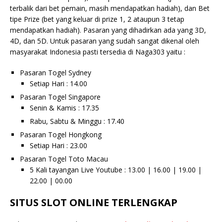
terbalik dari bet pemain, masih mendapatkan hadiah), dan Bet
tipe Prize (bet yang keluar di prize 1, 2 ataupun 3 tetap
mendapatkan hadiah). Pasaran yang dihadirkan ada yang 3D,
4D, dan 5D. Untuk pasaran yang sudah sangat dikenal oleh
masyarakat Indonesia pasti tersedia di Naga303 yaitu :
Pasaran Togel Sydney
Setiap Hari : 14.00
Pasaran Togel Singapore
Senin & Kamis : 17.35
Rabu, Sabtu & Minggu : 17.40
Pasaran Togel Hongkong
Setiap Hari : 23.00
Pasaran Togel Toto Macau
5 Kali tayangan Live Youtube : 13.00 | 16.00 | 19.00 |
22.00 | 00.00
SITUS SLOT ONLINE TERLENGKAP