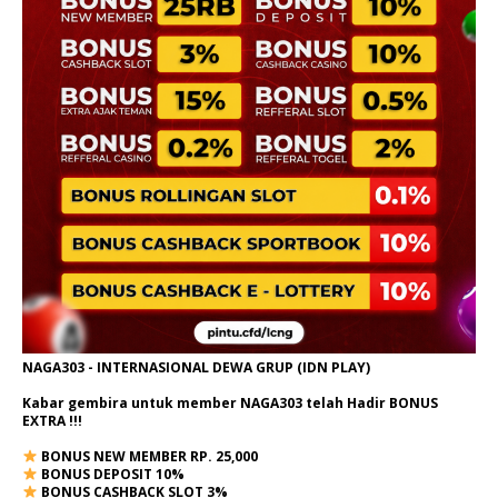
NAGA303 - INTERNASIONAL DEWA GRUP (IDN PLAY)
Kabar gembira untuk member NAGA303 telah Hadir BONUS
EXTRA !!!
BONUS NEW MEMBER RP. 25,000
BONUS DEPOSIT 10%
BONUS CASHBACK SLOT 3%