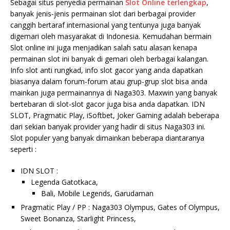
Sebagai situs penyedia permainan
Slot Online terlengkap
,
banyak jenis-jenis permainan slot dari berbagai provider
canggih bertaraf internasional yang tentunya juga banyak
digemari oleh masyarakat di Indonesia. Kemudahan bermain
Slot online ini juga menjadikan salah satu alasan kenapa
permainan slot ini banyak di gemari oleh berbagai kalangan.
Info slot anti rungkad, info slot gacor yang anda dapatkan
biasanya dalam forum-forum atau grup-grup slot bisa anda
mainkan juga permainannya di Naga303. Maxwin yang banyak
bertebaran di slot-slot gacor juga bisa anda dapatkan. IDN
SLOT, Pragmatic Play, iSoftbet, Joker Gaming adalah beberapa
dari sekian banyak provider yang hadir di situs Naga303 ini.
Slot populer yang banyak dimainkan beberapa diantaranya
seperti :
IDN SLOT :
Legenda Gatotkaca,
Bali, Mobile Legends, Garudaman
Pragmatic Play / PP : Naga303 Olympus, Gates of Olympus,
Sweet Bonanza, Starlight Princess,