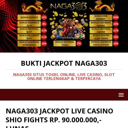
BUKTI JACKPOT NAGA303
NAGA303 SITUS TOGEL ONLINE, LIVE CASINO, SLOT
ONLINE TERLENGKAP & TERPERCAYA
NAGA303 JACKPOT LIVE CASINO
SHIO FIGHTS RP. 90.000.000,-