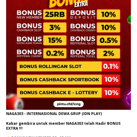
NAGA303 - INTERNASIONAL DEWA GRUP (IDN PLAY)
Kabar gembira untuk member NAGA303 telah Hadir BONUS
EXTRA !!!