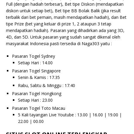
Full (dengan hadiah terbesar), Bet tipe Diskon (mendapatkan
diskon untuk setiap bet), Bet tipe BB Bolak Balik (jika result
terbalik dari bet pemain, masih mendapatkan hadiah), dan Bet
tipe Prize (bet yang keluar di prize 1, 2 ataupun 3 tetap
mendapatkan hadiah). Pasaran yang dihadirkan ada yang 3D,
4D, dan 5D. Untuk pasaran yang sudah sangat dikenal oleh
masyarakat Indonesia pasti tersedia di Naga303 yaitu :
Pasaran Togel Sydney
Setiap Hari : 14.00
Pasaran Togel Singapore
Senin & Kamis : 17.35
Rabu, Sabtu & Minggu : 17.40
Pasaran Togel Hongkong
Setiap Hari : 23.00
Pasaran Togel Toto Macau
5 Kali tayangan Live Youtube : 13.00 | 16.00 | 19.00 |
22.00 | 00.00