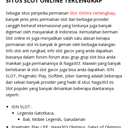
SITUS SLOT ONLINE TERLENGKAP
Sebagai situs penyedia permainan
Slot Online terlengkap
,
banyak jenis-jenis permainan slot dari berbagai provider
canggih bertaraf internasional yang tentunya juga banyak
digemari oleh masyarakat di Indonesia. Kemudahan bermain
Slot online ini juga menjadikan salah satu alasan kenapa
permainan slot ini banyak di gemari oleh berbagai kalangan.
Info slot anti rungkad, info slot gacor yang anda dapatkan
biasanya dalam forum-forum atau grup-grup slot bisa anda
mainkan juga permainannya di Naga303. Maxwin yang banyak
bertebaran di slot-slot gacor juga bisa anda dapatkan. IDN
SLOT, Pragmatic Play, iSoftbet, Joker Gaming adalah beberapa
dari sekian banyak provider yang hadir di situs Naga303 ini.
Slot populer yang banyak dimainkan beberapa diantaranya
seperti :
IDN SLOT :
Legenda Gatotkaca,
Bali, Mobile Legends, Garudaman
Pragmatic Play / PP : Naga303 Olympus, Gates of Olympus,