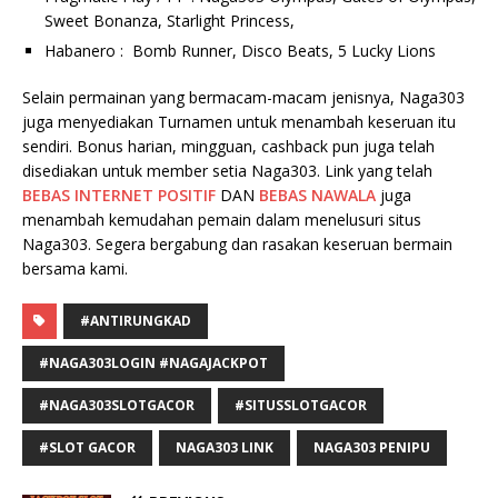
Sweet Bonanza, Starlight Princess,
Habanero : Bomb Runner, Disco Beats, 5 Lucky Lions
Selain permainan yang bermacam-macam jenisnya, Naga303
juga menyediakan Turnamen untuk menambah keseruan itu
sendiri. Bonus harian, mingguan, cashback pun juga telah
disediakan untuk member setia Naga303. Link yang telah
BEBAS INTERNET POSITIF
DAN
BEBAS NAWALA
juga
menambah kemudahan pemain dalam menelusuri situs
Naga303. Segera bergabung dan rasakan keseruan bermain
bersama kami.
#ANTIRUNGKAD
#NAGA303LOGIN #NAGAJACKPOT
#NAGA303SLOTGACOR
#SITUSSLOTGACOR
#SLOT GACOR
NAGA303 LINK
NAGA303 PENIPU