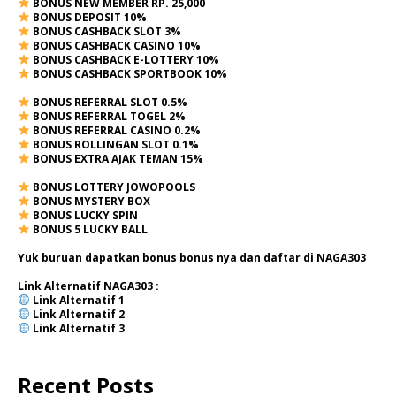
BONUS NEW MEMBER RP. 25,000
BONUS DEPOSIT 10%
BONUS CASHBACK SLOT 3%
BONUS CASHBACK CASINO 10%
BONUS CASHBACK E-LOTTERY 10%
BONUS CASHBACK SPORTBOOK 10%
BONUS REFERRAL SLOT 0.5%
BONUS REFERRAL TOGEL 2%
BONUS REFERRAL CASINO 0.2%
BONUS ROLLINGAN SLOT 0.1%
BONUS EXTRA AJAK TEMAN 15%
BONUS LOTTERY JOWOPOOLS
BONUS MYSTERY BOX
BONUS LUCKY SPIN
BONUS 5 LUCKY BALL
Yuk buruan dapatkan bonus bonus nya dan daftar di NAGA303
Link Alternatif NAGA303 :
Link Alternatif
1
Link Alternatif
2
Link Alternatif 3
Recent Posts