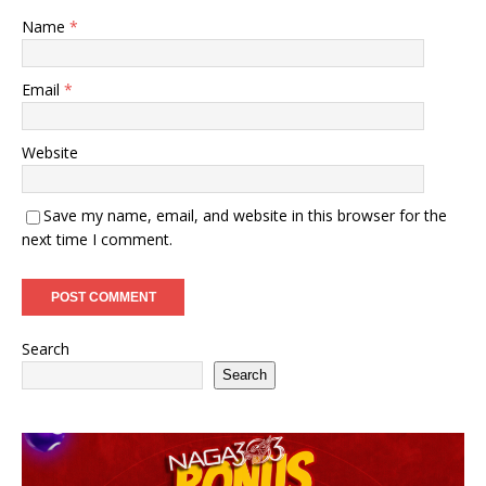
Name
*
Email
*
Website
Save my name, email, and website in this browser for the
next time I comment.
Search
Search