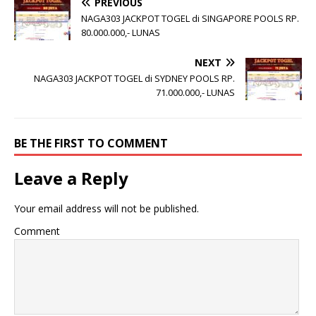
PREVIOUS
NAGA303 JACKPOT TOGEL di SINGAPORE POOLS RP.
80.000.000,- LUNAS
NEXT
NAGA303 JACKPOT TOGEL di SYDNEY POOLS RP.
71.000.000,- LUNAS
BE THE FIRST TO COMMENT
Leave a Reply
Your email address will not be published.
Comment