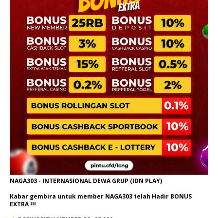
NAGA303 - INTERNASIONAL DEWA GRUP (IDN PLAY)
Kabar gembira untuk member NAGA303 telah Hadir BONUS
EXTRA !!!