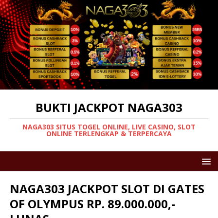
BUKTI JACKPOT NAGA303
NAGA303 SITUS TOGEL ONLINE, LIVE CASINO, SLOT
ONLINE TERLENGKAP & TERPERCAYA
NAGA303 JACKPOT SLOT DI GATES
OF OLYMPUS RP. 89.000.000,-