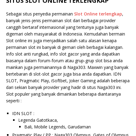
SITUS SLOT ONLINE TERLENGKAP
Sebagai situs penyedia permainan
Slot Online terlengkap
,
banyak jenis-jenis permainan slot dari berbagai provider
canggih bertaraf internasional yang tentunya juga banyak
digemari oleh masyarakat di Indonesia. Kemudahan bermain
Slot online ini juga menjadikan salah satu alasan kenapa
permainan slot ini banyak di gemari oleh berbagai kalangan.
Info slot anti rungkad, info slot gacor yang anda dapatkan
biasanya dalam forum-forum atau grup-grup slot bisa anda
mainkan juga permainannya di Naga303. Maxwin yang banyak
bertebaran di slot-slot gacor juga bisa anda dapatkan. IDN
SLOT, Pragmatic Play, iSoftbet, Joker Gaming adalah beberapa
dari sekian banyak provider yang hadir di situs Naga303 ini.
Slot populer yang banyak dimainkan beberapa diantaranya
seperti :
IDN SLOT :
Legenda Gatotkaca,
Bali, Mobile Legends, Garudaman
Pragmatic Play / PP : Naga303 Olympus, Gates of Olympus,