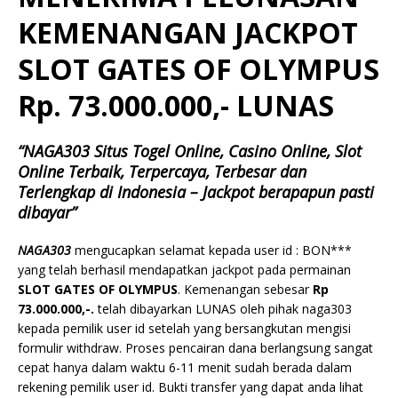
KEMENANGAN JACKPOT
SLOT GATES OF OLYMPUS
Rp. 73.000.000,- LUNAS
“NAGA303 Situs Togel Online, Casino Online, Slot
Online Terbaik, Terpercaya, Terbesar dan
Terlengkap di Indonesia – Jackpot berapapun pasti
dibayar”
NAGA303
mengucapkan selamat kepada user id : BON***
yang telah berhasil mendapatkan jackpot pada permainan
SLOT GATES OF OLYMPUS
. Kemenangan sebesar
Rp
73.000.000
,-.
telah dibayarkan LUNAS oleh pihak naga303
kepada pemilik user id setelah yang bersangkutan mengisi
formulir withdraw. Proses pencairan dana berlangsung sangat
cepat hanya dalam waktu 6-11 menit sudah berada dalam
rekening pemilik user id. Bukti transfer yang dapat anda lihat