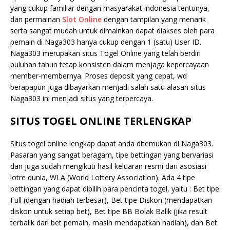
yang cukup familiar dengan masyarakat indonesia tentunya,
dan permainan
Slot Online
dengan tampilan yang menarik
serta sangat mudah untuk dimainkan dapat diakses oleh para
pemain di Naga303 hanya cukup dengan 1 (satu) User ID.
Naga303 merupakan situs Togel Online yang telah berdiri
puluhan tahun tetap konsisten dalam menjaga kepercayaan
member-membernya. Proses deposit yang cepat, wd
berapapun juga dibayarkan menjadi salah satu alasan situs
Naga303 ini menjadi situs yang terpercaya.
SITUS TOGEL ONLINE TERLENGKAP
Situs togel online lengkap dapat anda ditemukan di Naga303.
Pasaran yang sangat beragam, tipe bettingan yang bervariasi
dan juga sudah mengikuti hasil keluaran resmi dari asosiasi
lotre dunia, WLA (World Lottery Association). Ada 4 tipe
bettingan yang dapat dipilih para pencinta togel, yaitu : Bet tipe
Full (dengan hadiah terbesar), Bet tipe Diskon (mendapatkan
diskon untuk setiap bet), Bet tipe BB Bolak Balik (jika result
terbalik dari bet pemain, masih mendapatkan hadiah), dan Bet