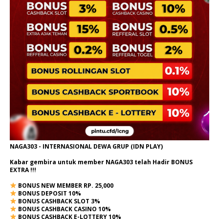
NAGA303 - INTERNASIONAL DEWA GRUP (IDN PLAY)
Kabar gembira untuk member NAGA303 telah Hadir BONUS
EXTRA !!!
BONUS NEW MEMBER RP. 25,000
BONUS DEPOSIT 10%
BONUS CASHBACK SLOT 3%
BONUS CASHBACK CASINO 10%
BONUS CASHBACK E-LOTTERY 10%