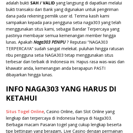
adalah bukti
SAH / VALID
yang langsung di dapatkan melalui
bukti transaksi dari Bank yang digunakan untuk pengiriman
dana pada rekening pemilik user id. Terima kasih kami
sampaikan kepada para pengguna setia naga303 yang telah
menggunakan situs kami, sebagai Bandar Terpercaya yang
pastinya membayar semua kemenangan member hingga
lunas. Apakah
Naga303
PENIPU
? Reputasi “NAGA303
TERPERCAYA” sudah sangat melekat. puluhan hingga ratusan
ribu pengguna setia NAGA303 tetap menggunakan situs
terbesar dan terbaik di Indonesia ini. Hapus rasa was-was dan
khawatir anda, kemenangan anda berapapun PASTI
dibayarkan hingga lunas.
INFO NAGA303 YANG HARUS DI
KETAHUI
Situs Togel Online
, Casino Online, dan Slot Online yang
lengkap dan terpercaya di Indonesia hanya di Naga303.
Berbagai macam Pasaran togel yang cukup lengkap beserta
tipe bettingan yang beragam, Live Casino dengan permainan