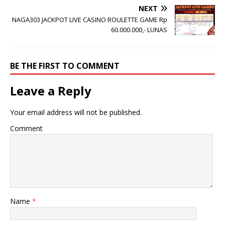
NEXT
NAGA303 JACKPOT LIVE CASINO ROULETTE GAME Rp
60.000.000,- LUNAS
BE THE FIRST TO COMMENT
Leave a Reply
Your email address will not be published.
Comment
Name
*