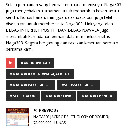
Selain permainan yang bermacam-macam jenisnya, Naga303
juga menyediakan Turnamen untuk menambah keseruan itu
sendiri. Bonus harian, mingguan, cashback pun juga telah
disediakan untuk member setia Naga303. Link yang telah
BEBAS INTERNET POSITIF DAN BEBAS NAWALA juga
menambah kemudahan pemain dalam menelusuri situs
Naga303. Segera bergabung dan rasakan keseruan bermain
bersama kami.
#ANTIRUNGKAD
#NAGA303LOGIN #NAGAJACKPOT
#NAGA303SLOTGACOR
#SITUSSLOTGACOR
#SLOT GACOR
NAGA303 LINK
NAGA303 PENIPU
PREVIOUS
NAGA303 JACKPOT SLOT GLORY OF ROME Rp.
75.000.000,- LUNAS