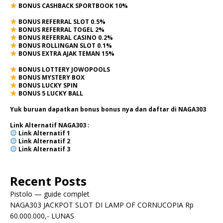
BONUS CASHBACK SPORTBOOK 10%
BONUS REFERRAL SLOT 0.5%
BONUS REFERRAL TOGEL 2%
BONUS REFERRAL CASINO 0.2%
BONUS ROLLINGAN SLOT 0.1%
BONUS EXTRA AJAK TEMAN 15%
BONUS LOTTERY JOWOPOOLS
BONUS MYSTERY BOX
BONUS LUCKY SPIN
BONUS 5 LUCKY BALL
Yuk buruan dapatkan bonus bonus nya dan daftar di NAGA303
Link Alternatif NAGA303 :
Link Alternatif
1
Link Alternatif
2
Link Alternatif 3
Recent Posts
Pistolo — guide complet
NAGA303 JACKPOT SLOT DI LAMP OF CORNUCOPIA Rp
60.000.000,- LUNAS