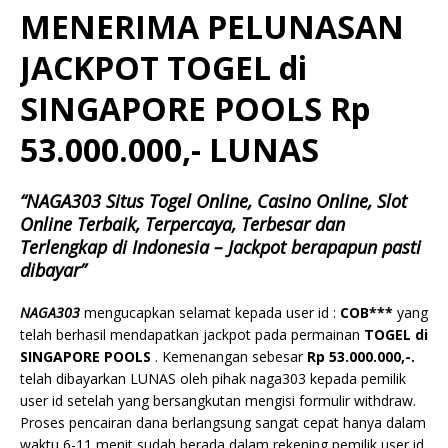
MENERIMA PELUNASAN
JACKPOT TOGEL di
SINGAPORE POOLS Rp
53.000.000,- LUNAS
“NAGA303 Situs Togel Online, Casino Online, Slot
Online Terbaik, Terpercaya, Terbesar dan
Terlengkap di Indonesia – Jackpot berapapun pasti
dibayar”
NAGA303
mengucapkan selamat kepada user id :
COB***
yang
telah berhasil mendapatkan jackpot pada permainan
TOGEL di
SINGAPORE POOLS
. Kemenangan sebesar
Rp 53.000.000,-.
telah dibayarkan LUNAS oleh pihak naga303 kepada pemilik
user id setelah yang bersangkutan mengisi formulir withdraw.
Proses pencairan dana berlangsung sangat cepat hanya dalam
waktu 6-11 menit sudah berada dalam rekening pemilik user id.