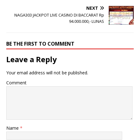
NEXT
NAGA303 JACKPOT LIVE CASINO DI BACCARAT Rp
94.000.000,- LUNAS
BE THE FIRST TO COMMENT
Leave a Reply
Your email address will not be published.
Comment
Name
*