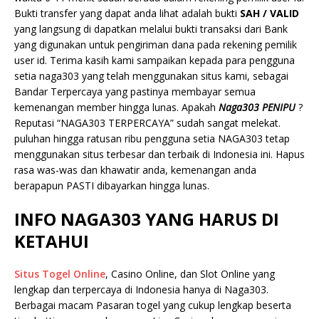
Bukti transfer yang dapat anda lihat adalah bukti
SAH / VALID
yang langsung di dapatkan melalui bukti transaksi dari Bank
yang digunakan untuk pengiriman dana pada rekening pemilik
user id. Terima kasih kami sampaikan kepada para pengguna
setia naga303 yang telah menggunakan situs kami, sebagai
Bandar Terpercaya yang pastinya membayar semua
kemenangan member hingga lunas. Apakah
Naga303
PENIPU
?
Reputasi “NAGA303 TERPERCAYA” sudah sangat melekat.
puluhan hingga ratusan ribu pengguna setia NAGA303 tetap
menggunakan situs terbesar dan terbaik di Indonesia ini. Hapus
rasa was-was dan khawatir anda, kemenangan anda
berapapun PASTI dibayarkan hingga lunas.
INFO NAGA303 YANG HARUS DI
KETAHUI
Situs Togel Online
, Casino Online, dan Slot Online yang
lengkap dan terpercaya di Indonesia hanya di Naga303.
Berbagai macam Pasaran togel yang cukup lengkap beserta