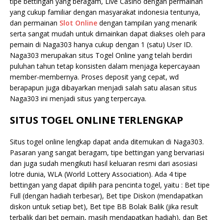
tipe bettingan yang beragam, Live Casino dengan permainan
yang cukup familiar dengan masyarakat indonesia tentunya,
dan permainan
Slot Online
dengan tampilan yang menarik
serta sangat mudah untuk dimainkan dapat diakses oleh para
pemain di Naga303 hanya cukup dengan 1 (satu) User ID.
Naga303 merupakan situs Togel Online yang telah berdiri
puluhan tahun tetap konsisten dalam menjaga kepercayaan
member-membernya. Proses deposit yang cepat, wd
berapapun juga dibayarkan menjadi salah satu alasan situs
Naga303 ini menjadi situs yang terpercaya.
SITUS TOGEL ONLINE TERLENGKAP
Situs togel online lengkap dapat anda ditemukan di Naga303.
Pasaran yang sangat beragam, tipe bettingan yang bervariasi
dan juga sudah mengikuti hasil keluaran resmi dari asosiasi
lotre dunia, WLA (World Lottery Association). Ada 4 tipe
bettingan yang dapat dipilih para pencinta togel, yaitu : Bet tipe
Full (dengan hadiah terbesar), Bet tipe Diskon (mendapatkan
diskon untuk setiap bet), Bet tipe BB Bolak Balik (jika result
terbalik dari bet pemain, masih mendapatkan hadiah), dan Bet