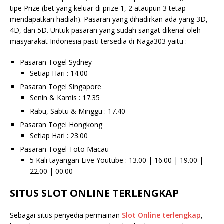
tipe Prize (bet yang keluar di prize 1, 2 ataupun 3 tetap
mendapatkan hadiah). Pasaran yang dihadirkan ada yang 3D,
4D, dan 5D. Untuk pasaran yang sudah sangat dikenal oleh
masyarakat Indonesia pasti tersedia di Naga303 yaitu :
Pasaran Togel Sydney
Setiap Hari : 14.00
Pasaran Togel Singapore
Senin & Kamis : 17.35
Rabu, Sabtu & Minggu : 17.40
Pasaran Togel Hongkong
Setiap Hari : 23.00
Pasaran Togel Toto Macau
5 Kali tayangan Live Youtube : 13.00 | 16.00 | 19.00 |
22.00 | 00.00
SITUS SLOT ONLINE TERLENGKAP
Sebagai situs penyedia permainan
Slot Online terlengkap
,