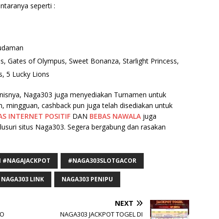
taranya seperti :
rudaman
s, Gates of Olympus, Sweet Bonanza, Starlight Princess,
, 5 Lucky Lions
nisnya, Naga303 juga menyediakan Turnamen untuk
n, mingguan, cashback pun juga telah disediakan untuk
AS INTERNET POSITIF
DAN
BEBAS NAWALA
juga
uri situs Naga303. Segera bergabung dan rasakan
 #NAGAJACKPOT
#NAGA303SLOTGACOR
NAGA303 LINK
NAGA303 PENIPU
NEXT
TO
NAGA303 JACKPOT TOGEL DI