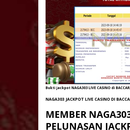
Bukti jackpot NAGA303 LIVE CASINO di BACCAR
NAGA303 JACKPOT LIVE CASINO DI BACCAR
MEMBER NAGA30
PELUNASAN JACKP