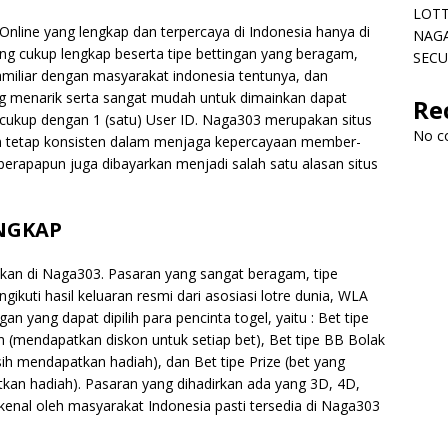
LOTT
 Online yang lengkap dan terpercaya di Indonesia hanya di
NAGA
g cukup lengkap beserta tipe bettingan yang beragam,
SECU
miliar dengan masyarakat indonesia tentunya, dan
g menarik serta sangat mudah untuk dimainkan dapat
Re
cukup dengan 1 (satu) User ID. Naga303 merupakan situs
No c
hun tetap konsisten dalam menjaga kepercayaan member-
erapapun juga dibayarkan menjadi salah satu alasan situs
ENGKAP
ukan di Naga303. Pasaran yang sangat beragam, tipe
ikuti hasil keluaran resmi dari asosiasi lotre dunia, WLA
gan yang dapat dipilih para pencinta togel, yaitu : Bet tipe
on (mendapatkan diskon untuk setiap bet), Bet tipe BB Bolak
masih mendapatkan hadiah), dan Bet tipe Prize (bet yang
atkan hadiah). Pasaran yang dihadirkan ada yang 3D, 4D,
kenal oleh masyarakat Indonesia pasti tersedia di Naga303