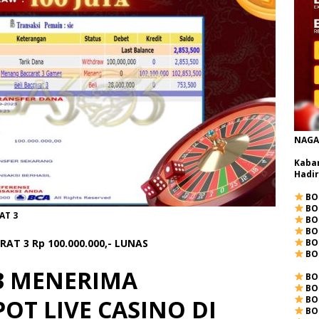
NAGA
Kaba
Hadir
BO
BO
AT 3
BO
BO
AT 3 Rp 100.000.000,- LUNAS
BO
BO
3 MENERIMA
BO
BO
BO
OT LIVE CASINO DI
BO