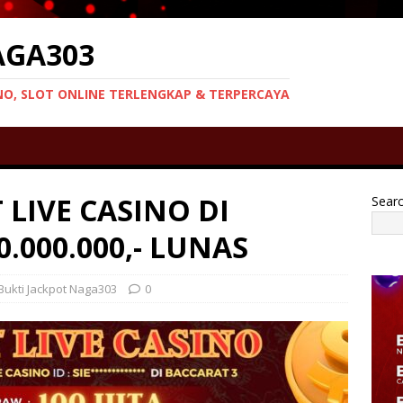
AGA303
INO, SLOT ONLINE TERLENGKAP & TERPERCAYA
 LIVE CASINO DI
Sear
0.000.000,- LUNAS
Bukti Jackpot Naga303
0