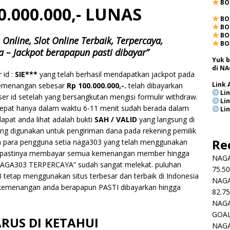
BO
0.000.000,- LUNAS
BO
BO
BO
Online, Slot Online Terbaik, Terpercaya,
BO
a – Jackpot berapapun pasti dibayar”
Yuk b
di N
 id :
SIE***
yang telah berhasil mendapatkan jackpot pada
Link 
Kemenangan sebesar
Rp 100.000.000,-.
telah dibayarkan
Li
r id setelah yang bersangkutan mengisi formulir withdraw.
Li
cepat hanya dalam waktu 6-11 menit sudah berada dalam
Lin
 dapat anda lihat adalah bukti
SAH / VALID
yang langsung di
yang digunakan untuk pengiriman dana pada rekening pemilik
Re
da para pengguna setia naga303 yang telah menggunakan
ng pastinya membayar semua kemenangan member hingga
NAGA
NAGA303 TERPERCAYA” sudah sangat melekat. puluhan
75.5
 tetap menggunakan situs terbesar dan terbaik di Indonesia
NAGA
, kemenangan anda berapapun PASTI dibayarkan hingga
82.7
NAGA
GOAL
RUS DI KETAHUI
NAGA