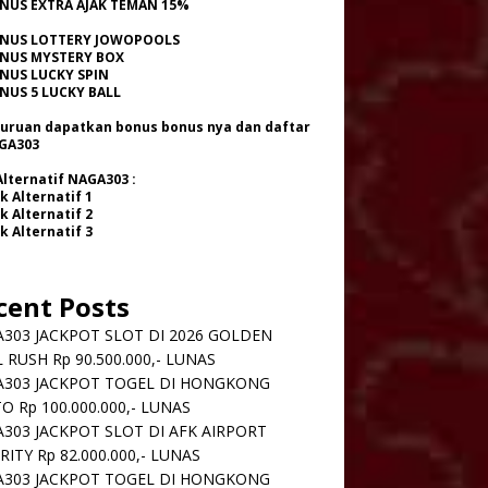
NUS EXTRA AJAK TEMAN 15%
NUS LOTTERY JOWOPOOLS
NUS MYSTERY BOX
NUS LUCKY SPIN
NUS 5 LUCKY BALL
uruan dapatkan bonus bonus nya dan daftar
AGA303
Alternatif NAGA303 :
nk Alternatif
1
nk Alternatif
2
k Alternatif 3
cent Posts
303 JACKPOT SLOT DI 2026 GOLDEN
 RUSH Rp 90.500.000,- LUNAS
303 JACKPOT TOGEL DI HONGKONG
O Rp 100.000.000,- LUNAS
303 JACKPOT SLOT DI AFK AIRPORT
RITY Rp 82.000.000,- LUNAS
303 JACKPOT TOGEL DI HONGKONG