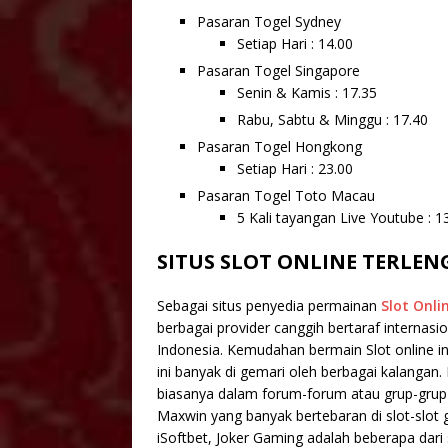
Pasaran Togel Sydney
Setiap Hari : 14.00
Pasaran Togel Singapore
Senin & Kamis : 17.35
Rabu, Sabtu & Minggu : 17.40
Pasaran Togel Hongkong
Setiap Hari : 23.00
Pasaran Togel Toto Macau
5 Kali tayangan Live Youtube : 1
SITUS SLOT ONLINE TERLEN
Sebagai situs penyedia permainan
Slot Onli
berbagai provider canggih bertaraf internas
Indonesia. Kemudahan bermain Slot online in
ini banyak di gemari oleh berbagai kalangan. 
biasanya dalam forum-forum atau grup-grup
Maxwin yang banyak bertebaran di slot-slot 
iSoftbet, Joker Gaming adalah beberapa dari s