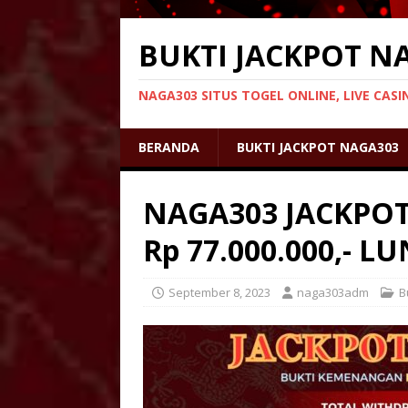
BUKTI JACKPOT N
NAGA303 SITUS TOGEL ONLINE, LIVE CAS
BERANDA
BUKTI JACKPOT NAGA303
NAGA303 JACKPOT
Rp 77.000.000,- L
September 8, 2023
naga303adm
B