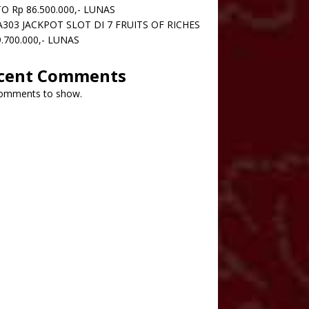
O Rp 86.500.000,- LUNAS
303 JACKPOT SLOT DI 7 FRUITS OF RICHES
9.700.000,- LUNAS
cent Comments
omments to show.