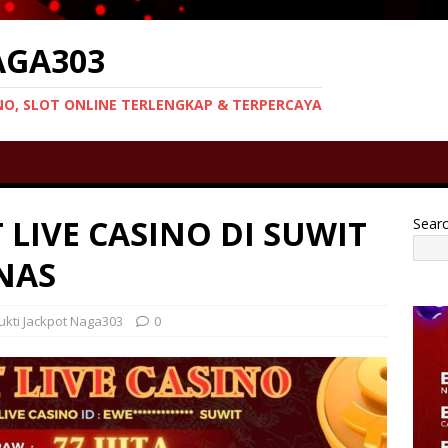
AGA303
INO, SLOT ONLINE TERLENGKAP & TERPERCAYA
 LIVE CASINO DI SUWIT
Sear
UNAS
ukti Jackpot Naga303
0