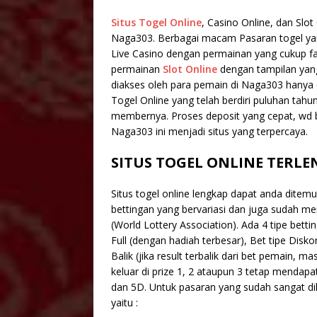
Situs Togel Online
, Casino Online, dan Slot
Naga303. Berbagai macam Pasaran togel yan
Live Casino dengan permainan yang cukup fa
permainan
Slot Online
dengan tampilan yan
diakses oleh para pemain di Naga303 hanya 
Togel Online yang telah berdiri puluhan ta
membernya. Proses deposit yang cepat, wd b
Naga303 ini menjadi situs yang terpercaya.
SITUS TOGEL ONLINE TERL
Situs togel online lengkap dapat anda ditem
bettingan yang bervariasi dan juga sudah meng
(World Lottery Association). Ada 4 tipe bettin
Full (dengan hadiah terbesar), Bet tipe Disk
Balik (jika result terbalik dari bet pemain, 
keluar di prize 1, 2 ataupun 3 tetap mendap
dan 5D. Untuk pasaran yang sudah sangat di
yaitu :