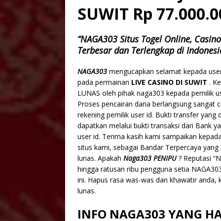
SUWIT Rp 77.000.0
“NAGA303 Situs Togel Online, Casino 
Terbesar dan Terlengkap di Indonesi
NAGA303
mengucapkan selamat kepada user
pada permainan
LIVE CASINO DI SUWIT
. K
LUNAS oleh pihak naga303 kepada pemilik use
Proses pencairan dana berlangsung sangat 
rekening pemilik user id. Bukti transfer yang
dapatkan melalui bukti transaksi dari Bank 
user id. Terima kasih kami sampaikan kepa
situs kami, sebagai Bandar Terpercaya ya
lunas. Apakah
Naga303
PENIPU
? Reputasi “
hingga ratusan ribu pengguna setia NAGA303
ini. Hapus rasa was-was dan khawatir anda
lunas.
INFO NAGA303 YANG HA