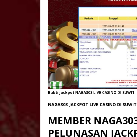
Bukti jackpot NAGA303 LIVE CASINO DI SUWIT
NAGA303 JACKPOT LIVE CASINO DI SUWIT 
MEMBER NAGA30
PELUNASAN JACKP