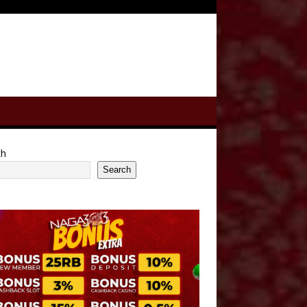
ch
Search