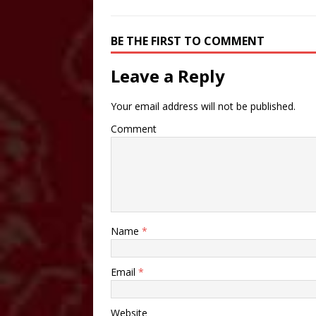
BE THE FIRST TO COMMENT
Leave a Reply
Your email address will not be published.
Comment
Name
*
Email
*
Website