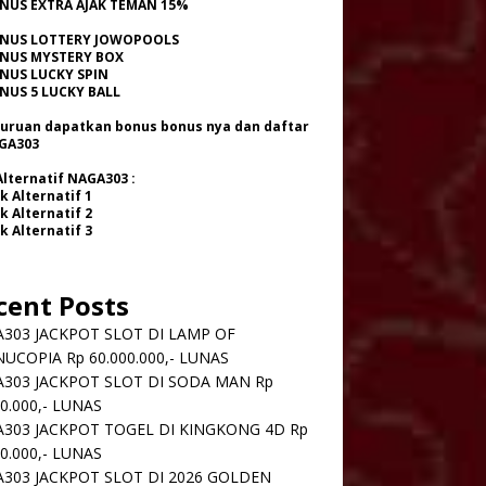
NUS EXTRA AJAK TEMAN 15%
NUS LOTTERY JOWOPOOLS
NUS MYSTERY BOX
NUS LUCKY SPIN
NUS 5 LUCKY BALL
uruan dapatkan bonus bonus nya dan daftar
AGA303
Alternatif NAGA303 :
nk Alternatif
1
nk Alternatif
2
k Alternatif 3
cent Posts
303 JACKPOT SLOT DI LAMP OF
UCOPIA Rp 60.000.000,- LUNAS
303 JACKPOT SLOT DI SODA MAN Rp
00.000,- LUNAS
303 JACKPOT TOGEL DI KINGKONG 4D Rp
50.000,- LUNAS
303 JACKPOT SLOT DI 2026 GOLDEN