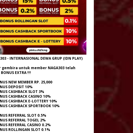
303 - INTERNASIONAL DEWA GRUP (IDN PLAY)
r gembira untuk member NAGA303 telah
 BONUS EXTRA !!!
NUS NEW MEMBER RP. 25,000
NUS DEPOSIT 10%
NUS CASHBACK SLOT 3%
NUS CASHBACK CASINO 10%
NUS CASHBACK E-LOTTERY 10%
NUS CASHBACK SPORTBOOK 10%
NUS REFERRAL SLOT 0.5%
NUS REFERRAL TOGEL 2%
NUS REFERRAL CASINO 0.2%
NUS ROLLINGAN SLOT 0.1%