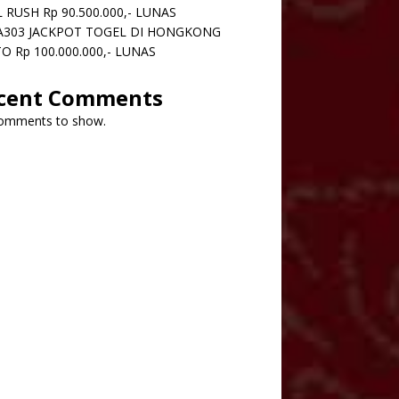
 RUSH Rp 90.500.000,- LUNAS
303 JACKPOT TOGEL DI HONGKONG
O Rp 100.000.000,- LUNAS
cent Comments
omments to show.