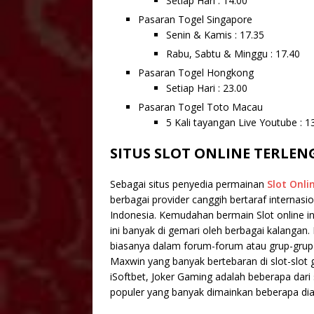
Setiap Hari : 14.00
Pasaran Togel Singapore
Senin & Kamis : 17.35
Rabu, Sabtu & Minggu : 17.40
Pasaran Togel Hongkong
Setiap Hari : 23.00
Pasaran Togel Toto Macau
5 Kali tayangan Live Youtube : 1
SITUS SLOT ONLINE TERLEN
Sebagai situs penyedia permainan
Slot Onli
berbagai provider canggih bertaraf internas
Indonesia. Kemudahan bermain Slot online in
ini banyak di gemari oleh berbagai kalangan. 
biasanya dalam forum-forum atau grup-grup
Maxwin yang banyak bertebaran di slot-slot 
iSoftbet, Joker Gaming adalah beberapa dari s
populer yang banyak dimainkan beberapa dian