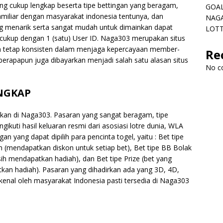
g cukup lengkap beserta tipe bettingan yang beragam,
GOAL
miliar dengan masyarakat indonesia tentunya, dan
NAGA
g menarik serta sangat mudah untuk dimainkan dapat
LOTT
cukup dengan 1 (satu) User ID. Naga303 merupakan situs
hun tetap konsisten dalam menjaga kepercayaan member-
Re
erapapun juga dibayarkan menjadi salah satu alasan situs
No c
ENGKAP
ukan di Naga303. Pasaran yang sangat beragam, tipe
ikuti hasil keluaran resmi dari asosiasi lotre dunia, WLA
gan yang dapat dipilih para pencinta togel, yaitu : Bet tipe
on (mendapatkan diskon untuk setiap bet), Bet tipe BB Bolak
masih mendapatkan hadiah), dan Bet tipe Prize (bet yang
atkan hadiah). Pasaran yang dihadirkan ada yang 3D, 4D,
kenal oleh masyarakat Indonesia pasti tersedia di Naga303