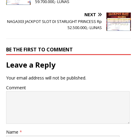
59.700.000,- LUNAS
NEXT
NAGA303 JACKPOT SLOT DI STARLIGHT PRINCESS Rp
52.500.000,- LUNAS
BE THE FIRST TO COMMENT
Leave a Reply
Your email address will not be published.
Comment
Name
*