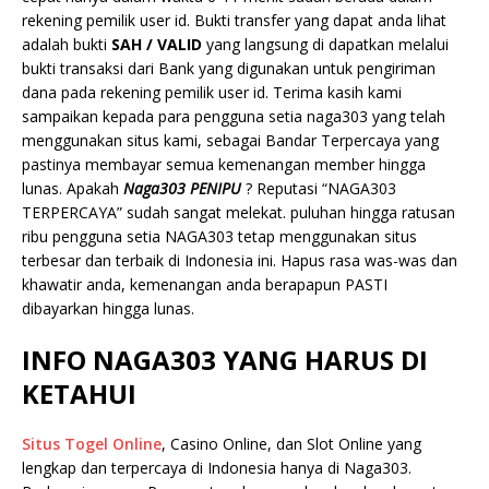
rekening pemilik user id. Bukti transfer yang dapat anda lihat
adalah bukti
SAH / VALID
yang langsung di dapatkan melalui
bukti transaksi dari Bank yang digunakan untuk pengiriman
dana pada rekening pemilik user id. Terima kasih kami
sampaikan kepada para pengguna setia naga303 yang telah
menggunakan situs kami, sebagai Bandar Terpercaya yang
pastinya membayar semua kemenangan member hingga
lunas. Apakah
Naga303
PENIPU
? Reputasi “NAGA303
TERPERCAYA” sudah sangat melekat. puluhan hingga ratusan
ribu pengguna setia NAGA303 tetap menggunakan situs
terbesar dan terbaik di Indonesia ini. Hapus rasa was-was dan
khawatir anda, kemenangan anda berapapun PASTI
dibayarkan hingga lunas.
INFO NAGA303 YANG HARUS DI
KETAHUI
Situs Togel Online
, Casino Online, dan Slot Online yang
lengkap dan terpercaya di Indonesia hanya di Naga303.