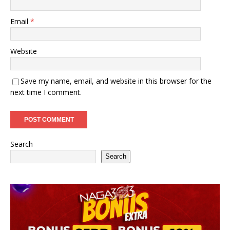
Email
*
Website
Save my name, email, and website in this browser for the
next time I comment.
Search
Search