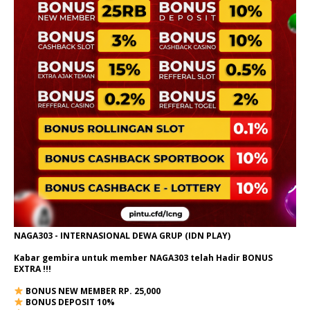
NAGA303 - INTERNASIONAL DEWA GRUP (IDN PLAY)
Kabar gembira untuk member NAGA303 telah Hadir BONUS
EXTRA !!!
BONUS NEW MEMBER RP. 25,000
BONUS DEPOSIT 10%