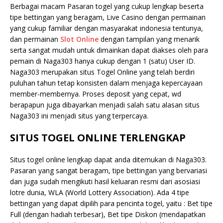
Berbagai macam Pasaran togel yang cukup lengkap beserta
tipe bettingan yang beragam, Live Casino dengan permainan
yang cukup familiar dengan masyarakat indonesia tentunya,
dan permainan
Slot Online
dengan tampilan yang menarik
serta sangat mudah untuk dimainkan dapat diakses oleh para
pemain di Naga303 hanya cukup dengan 1 (satu) User ID.
Naga303 merupakan situs Togel Online yang telah berdiri
puluhan tahun tetap konsisten dalam menjaga kepercayaan
member-membernya. Proses deposit yang cepat, wd
berapapun juga dibayarkan menjadi salah satu alasan situs
Naga303 ini menjadi situs yang terpercaya.
SITUS TOGEL ONLINE TERLENGKAP
Situs togel online lengkap dapat anda ditemukan di Naga303.
Pasaran yang sangat beragam, tipe bettingan yang bervariasi
dan juga sudah mengikuti hasil keluaran resmi dari asosiasi
lotre dunia, WLA (World Lottery Association). Ada 4 tipe
bettingan yang dapat dipilih para pencinta togel, yaitu : Bet tipe
Full (dengan hadiah terbesar), Bet tipe Diskon (mendapatkan