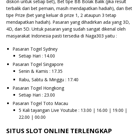
diskon untuk setiap bet), Bet tipe BB Bolak Balik (jika result
terbalik dari bet pemain, masih mendapatkan hadiah), dan Bet
tipe Prize (bet yang keluar di prize 1, 2 ataupun 3 tetap
mendapatkan hadiah). Pasaran yang dihadirkan ada yang 3D,
4D, dan 5D. Untuk pasaran yang sudah sangat dikenal oleh
masyarakat Indonesia pasti tersedia di Naga303 yaitu :
Pasaran Togel Sydney
Setiap Hari : 14.00
Pasaran Togel Singapore
Senin & Kamis : 17.35
Rabu, Sabtu & Minggu : 17.40
Pasaran Togel Hongkong
Setiap Hari : 23.00
Pasaran Togel Toto Macau
5 Kali tayangan Live Youtube : 13.00 | 16.00 | 19.00 |
22.00 | 00.00
SITUS SLOT ONLINE TERLENGKAP