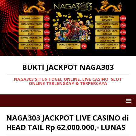
BUKTI JACKPOT NAGA303
NAGA303 SITUS TOGEL ONLINE, LIVE CASINO, SLOT
ONLINE TERLENGKAP & TERPERCAYA
NAGA303 JACKPOT LIVE CASINO di
HEAD TAIL Rp 62.000.000,- LUNAS