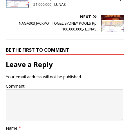
51.000.000,- LUNAS
NEXT
NAGA303 JACKPOT TOGEL SYDNEY POOLS Rp
100.000.000,- LUNAS
BE THE FIRST TO COMMENT
Leave a Reply
Your email address will not be published.
Comment
Name
*