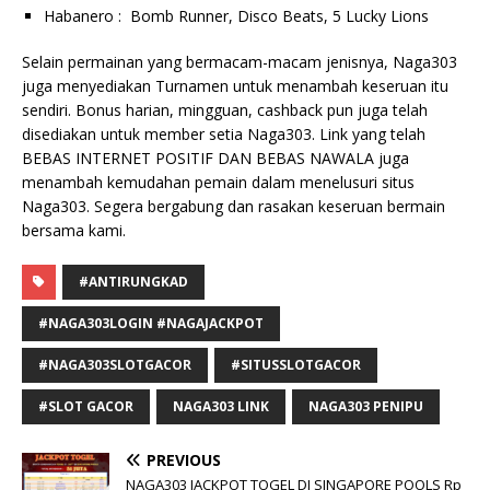
Habanero : Bomb Runner, Disco Beats, 5 Lucky Lions
Selain permainan yang bermacam-macam jenisnya, Naga303
juga menyediakan Turnamen untuk menambah keseruan itu
sendiri. Bonus harian, mingguan, cashback pun juga telah
disediakan untuk member setia Naga303. Link yang telah
BEBAS INTERNET POSITIF DAN BEBAS NAWALA juga
menambah kemudahan pemain dalam menelusuri situs
Naga303. Segera bergabung dan rasakan keseruan bermain
bersama kami.
#ANTIRUNGKAD
#NAGA303LOGIN #NAGAJACKPOT
#NAGA303SLOTGACOR
#SITUSSLOTGACOR
#SLOT GACOR
NAGA303 LINK
NAGA303 PENIPU
PREVIOUS
NAGA303 JACKPOT TOGEL DI SINGAPORE POOLS Rp