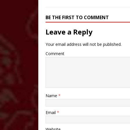
BE THE FIRST TO COMMENT
Leave a Reply
Your email address will not be published.
Comment
Name
*
Email
*
Website