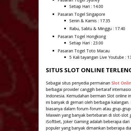
Setiap Hari : 14.00
Pasaran Togel Singapore
Senin & Kamis : 17.35
Rabu, Sabtu & Minggu : 17.40
Pasaran Togel Hongkong
Setiap Hari : 23.00
Pasaran Togel Toto Macau
5 Kali tayangan Live Youtube : 1
SITUS SLOT ONLINE TERLEN
Sebagai situs penyedia permainan
Slot Onli
berbagai provider canggih bertaraf internas
Indonesia. Kemudahan bermain Slot online in
ini banyak di gemari oleh berbagai kalangan. 
biasanya dalam forum-forum atau grup-grup
Maxwin yang banyak bertebaran di slot-slot 
iSoftbet, Joker Gaming adalah beberapa dari s
populer yang banyak dimainkan beberapa dian