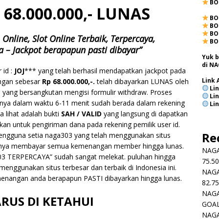
BO
68.000.000,- LUNAS
BO
BO
BO
Online, Slot Online Terbaik, Terpercaya,
BO
a – Jackpot berapapun pasti dibayar”
Yuk b
di N
 id :
JOJ
*** yang telah berhasil mendapatkan jackpot pada
Link 
gan sebesar
Rp 68.000.000,-.
telah dibayarkan LUNAS oleh
Li
h yang bersangkutan mengisi formulir withdraw. Proses
Li
anya dalam waktu 6-11 menit sudah berada dalam rekening
Lin
a lihat adalah bukti
SAH / VALID
yang langsung di dapatkan
akan untuk pengiriman dana pada rekening pemilik user id.
Re
engguna setia naga303 yang telah menggunakan situs
tinya membayar semua kemenangan member hingga lunas.
NAGA
3 TERPERCAYA” sudah sangat melekat. puluhan hingga
75.5
enggunakan situs terbesar dan terbaik di Indonesia ini.
NAGA
enangan anda berapapun PASTI dibayarkan hingga lunas.
82.7
NAGA
RUS DI KETAHUI
GOAL
NAGA