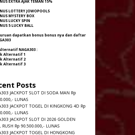
NUS EXTRA AJAK TEMAN 15%
NUS LOTTERY JOWOPOOLS
NUS MYSTERY BOX
NUS LUCKY SPIN
NUS 5 LUCKY BALL
uruan dapatkan bonus bonus nya dan daftar
AGA303
Alternatif NAGA303 :
nk Alternatif
1
nk Alternatif
2
k Alternatif 3
cent Posts
303 JACKPOT SLOT DI SODA MAN Rp
00.000,- LUNAS
303 JACKPOT TOGEL DI KINGKONG 4D Rp
50.000,- LUNAS
303 JACKPOT SLOT DI 2026 GOLDEN
 RUSH Rp 90.500.000,- LUNAS
303 JACKPOT TOGEL DI HONGKONG