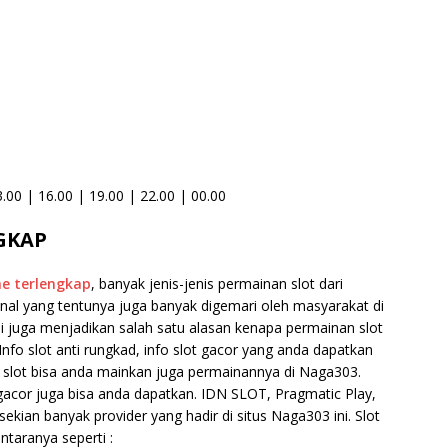
3.00 | 16.00 | 19.00 | 22.00 | 00.00
GKAP
ne terlengkap
, banyak jenis-jenis permainan slot dari
ional yang tentunya juga banyak digemari oleh masyarakat di
i juga menjadikan salah satu alasan kenapa permainan slot
Info slot anti rungkad, info slot gacor yang anda dapatkan
 slot bisa anda mainkan juga permainannya di Naga303.
gacor juga bisa anda dapatkan. IDN SLOT, Pragmatic Play,
ekian banyak provider yang hadir di situs Naga303 ini. Slot
taranya seperti :