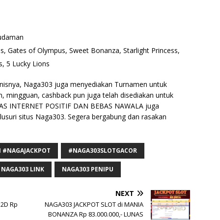
rudaman
s, Gates of Olympus, Sweet Bonanza, Starlight Princess,
, 5 Lucky Lions
nisnya, Naga303 juga menyediakan Turnamen untuk
n, mingguan, cashback pun juga telah disediakan untuk
BEBAS INTERNET POSITIF DAN BEBAS NAWALA juga
uri situs Naga303. Segera bergabung dan rasakan
 #NAGAJACKPOT
#NAGA303SLOTGACOR
NAGA303 LINK
NAGA303 PENIPU
NEXT
12D Rp
NAGA303 JACKPOT SLOT di MANIA
BONANZA Rp 83.000.000,- LUNAS