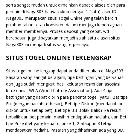
serta sangat mudah untuk dimainkan dapat diakses oleh para
pemain di Naga303 hanya cukup dengan 1 (satu) User ID.
Naga303 merupakan situs Togel Online yang telah berdiri
puluhan tahun tetap konsisten dalam menjaga kepercayaan
member-membernya. Proses deposit yang cepat, wd
berapapun juga dibayarkan menjadi salah satu alasan situs
Naga303 ini menjadi situs yang terpercaya.
SITUS TOGEL ONLINE TERLENGKAP
Situs togel online lengkap dapat anda ditemukan di Naga303.
Pasaran yang sangat beragam, tipe bettingan yang bervariasi
dan juga sudah mengikuti hasil keluaran resmi dari asosiasi
lotre dunia, WLA (World Lottery Association). Ada 4 tipe
bettingan yang dapat dipilih para pencinta togel, yaitu : Bet tipe
Full (dengan hadiah terbesar), Bet tipe Diskon (mendapatkan
diskon untuk setiap bet), Bet tipe BB Bolak Balik (jika result
terbalik dari bet pemain, masih mendapatkan hadiah), dan Bet
tipe Prize (bet yang keluar di prize 1, 2 ataupun 3 tetap
mendapatkan hadiah). Pasaran yang dihadirkan ada yang 3D,