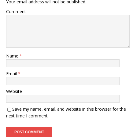
Your email address will not be published.
Comment
Name
*
Email
*
Website
Save my name, email, and website in this browser for the
next time I comment.