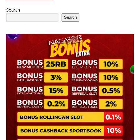
Search
Search