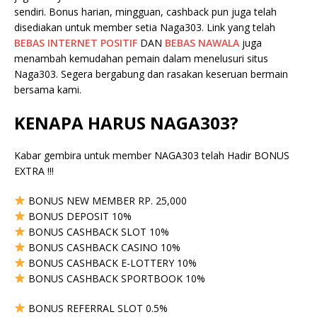
sendiri. Bonus harian, mingguan, cashback pun juga telah
disediakan untuk member setia Naga303. Link yang telah
BEBAS INTERNET POSITIF
DAN
BEBAS NAWALA
juga
menambah kemudahan pemain dalam menelusuri situs
Naga303. Segera bergabung dan rasakan keseruan bermain
bersama kami.
KENAPA HARUS NAGA303?
Kabar gembira untuk member NAGA303 telah Hadir BONUS
EXTRA !!!
BONUS NEW MEMBER RP. 25,000
BONUS DEPOSIT 10%
BONUS CASHBACK SLOT 10%
BONUS CASHBACK CASINO 10%
BONUS CASHBACK E-LOTTERY 10%
BONUS CASHBACK SPORTBOOK 10%
BONUS REFERRAL SLOT 0.5%