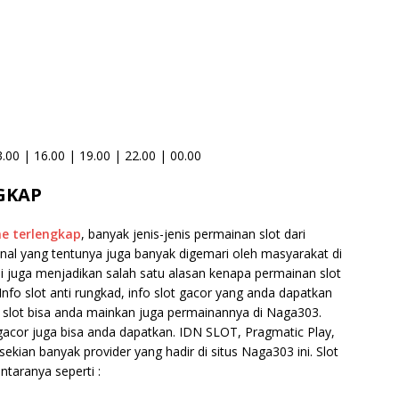
3.00 | 16.00 | 19.00 | 22.00 | 00.00
GKAP
ne terlengkap
, banyak jenis-jenis permainan slot dari
ional yang tentunya juga banyak digemari oleh masyarakat di
i juga menjadikan salah satu alasan kenapa permainan slot
Info slot anti rungkad, info slot gacor yang anda dapatkan
 slot bisa anda mainkan juga permainannya di Naga303.
gacor juga bisa anda dapatkan. IDN SLOT, Pragmatic Play,
ekian banyak provider yang hadir di situs Naga303 ini. Slot
taranya seperti :