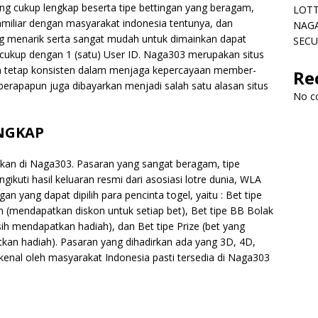
g cukup lengkap beserta tipe bettingan yang beragam,
LOTT
miliar dengan masyarakat indonesia tentunya, dan
NAGA
g menarik serta sangat mudah untuk dimainkan dapat
SECU
cukup dengan 1 (satu) User ID. Naga303 merupakan situs
hun tetap konsisten dalam menjaga kepercayaan member-
Re
erapapun juga dibayarkan menjadi salah satu alasan situs
No c
ENGKAP
ukan di Naga303. Pasaran yang sangat beragam, tipe
ikuti hasil keluaran resmi dari asosiasi lotre dunia, WLA
gan yang dapat dipilih para pencinta togel, yaitu : Bet tipe
on (mendapatkan diskon untuk setiap bet), Bet tipe BB Bolak
masih mendapatkan hadiah), dan Bet tipe Prize (bet yang
atkan hadiah). Pasaran yang dihadirkan ada yang 3D, 4D,
kenal oleh masyarakat Indonesia pasti tersedia di Naga303