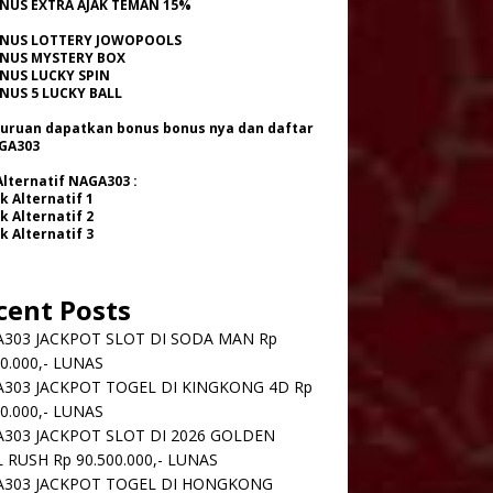
NUS EXTRA AJAK TEMAN 15%
NUS LOTTERY JOWOPOOLS
NUS MYSTERY BOX
NUS LUCKY SPIN
NUS 5 LUCKY BALL
uruan dapatkan bonus bonus nya dan daftar
AGA303
Alternatif NAGA303 :
nk Alternatif
1
nk Alternatif
2
k Alternatif 3
cent Posts
303 JACKPOT SLOT DI SODA MAN Rp
00.000,- LUNAS
303 JACKPOT TOGEL DI KINGKONG 4D Rp
50.000,- LUNAS
303 JACKPOT SLOT DI 2026 GOLDEN
 RUSH Rp 90.500.000,- LUNAS
303 JACKPOT TOGEL DI HONGKONG