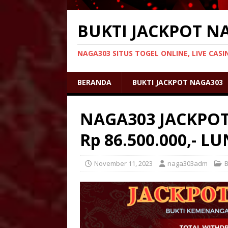
BUKTI JACKPOT N
NAGA303 SITUS TOGEL ONLINE, LIVE CAS
BERANDA
BUKTI JACKPOT NAGA303
NAGA303 JACKPOT 
Rp 86.500.000,- L
November 11, 2023
naga303adm
B