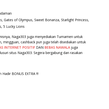
rudaman
s, Gates of Olympus, Sweet Bonanza, Starlight Princess,
, 5 Lucky Lions
nisnya, Naga303 juga menyediakan Turnamen untuk
n, mingguan, cashback pun juga telah disediakan untuk
AS INTERNET POSITIF
DAN
BEBAS NAWALA
juga
uri situs Naga303. Segera bergabung dan rasakan
 Hadir BONUS EXTRA !!!