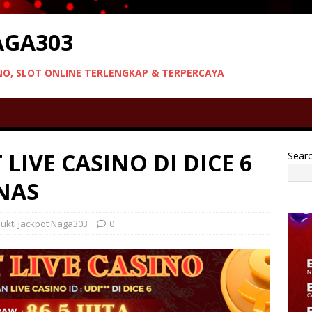
AGA303
INO, SLOT ONLINE TERLENGKAP & TERPERCAYA
LIVE CASINO DI DICE 6
Sear
UNAS
ukti Jackpot Naga303
0