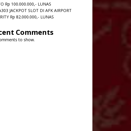
O Rp 100.000.000,- LUNAS
303 JACKPOT SLOT DI AFK AIRPORT
RITY Rp 82.000.000,- LUNAS
cent Comments
omments to show.