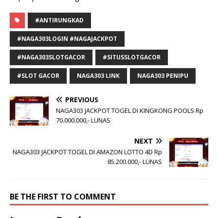
#ANTIRUNGKAD
#NAGA303LOGIN #NAGAJACKPOT
#NAGA303SLOTGACOR
#SITUSSLOTGACOR
#SLOT GACOR
NAGA303 LINK
NAGA303 PENIPU
PREVIOUS
NAGA303 JACKPOT TOGEL DI KINGKONG POOLS Rp
70.000.000,- LUNAS
NEXT
NAGA303 JACKPOT TOGEL DI AMAZON LOTTO 4D Rp
85.200.000,- LUNAS
BE THE FIRST TO COMMENT