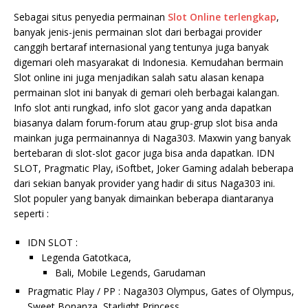
Sebagai situs penyedia permainan
Slot Online terlengkap
,
banyak jenis-jenis permainan slot dari berbagai provider
canggih bertaraf internasional yang tentunya juga banyak
digemari oleh masyarakat di Indonesia. Kemudahan bermain
Slot online ini juga menjadikan salah satu alasan kenapa
permainan slot ini banyak di gemari oleh berbagai kalangan.
Info slot anti rungkad, info slot gacor yang anda dapatkan
biasanya dalam forum-forum atau grup-grup slot bisa anda
mainkan juga permainannya di Naga303. Maxwin yang banyak
bertebaran di slot-slot gacor juga bisa anda dapatkan. IDN
SLOT, Pragmatic Play, iSoftbet, Joker Gaming adalah beberapa
dari sekian banyak provider yang hadir di situs Naga303 ini.
Slot populer yang banyak dimainkan beberapa diantaranya
seperti :
IDN SLOT :
Legenda Gatotkaca,
Bali, Mobile Legends, Garudaman
Pragmatic Play / PP : Naga303 Olympus, Gates of Olympus,
Sweet Bonanza, Starlight Princess,