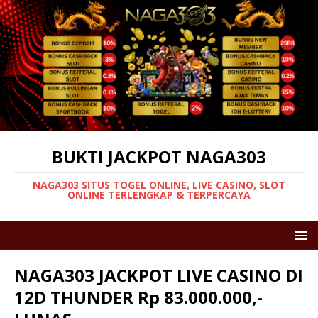
BUKTI JACKPOT NAGA303
NAGA303 SITUS TOGEL ONLINE, LIVE CASINO, SLOT
ONLINE TERLENGKAP & TERPERCAYA
NAGA303 JACKPOT LIVE CASINO DI
12D THUNDER Rp 83.000.000,-