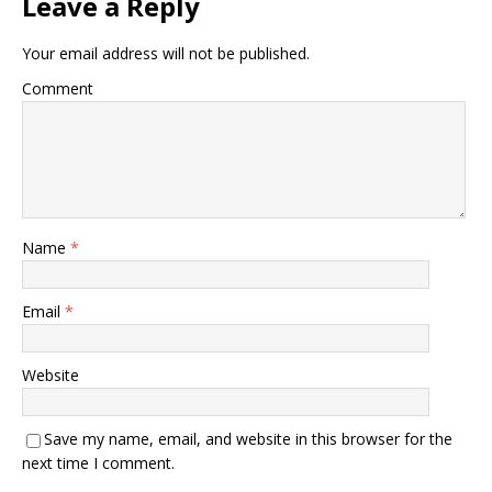
Leave a Reply
Your email address will not be published.
Comment
Name
*
Email
*
Website
Save my name, email, and website in this browser for the
next time I comment.