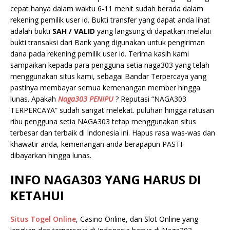
cepat hanya dalam waktu 6-11 menit sudah berada dalam
rekening pemilik user id. Bukti transfer yang dapat anda lihat
adalah bukti
SAH / VALID
yang langsung di dapatkan melalui
bukti transaksi dari Bank yang digunakan untuk pengiriman
dana pada rekening pemilik user id. Terima kasih kami
sampaikan kepada para pengguna setia naga303 yang telah
menggunakan situs kami, sebagai Bandar Terpercaya yang
pastinya membayar semua kemenangan member hingga
lunas. Apakah
Naga303
PENIPU
? Reputasi “NAGA303
TERPERCAYA” sudah sangat melekat. puluhan hingga ratusan
ribu pengguna setia NAGA303 tetap menggunakan situs
terbesar dan terbaik di Indonesia ini. Hapus rasa was-was dan
khawatir anda, kemenangan anda berapapun PASTI
dibayarkan hingga lunas.
INFO NAGA303 YANG HARUS DI
KETAHUI
Situs Togel Online
, Casino Online, dan Slot Online yang