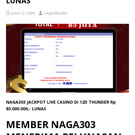
LUNAS
June 12, 2026
naga303adm
NAGA303 JACKPOT LIVE CASINO DI 12D THUNDER Rp
83.000.000,- LUNAS
MEMBER NAGA303