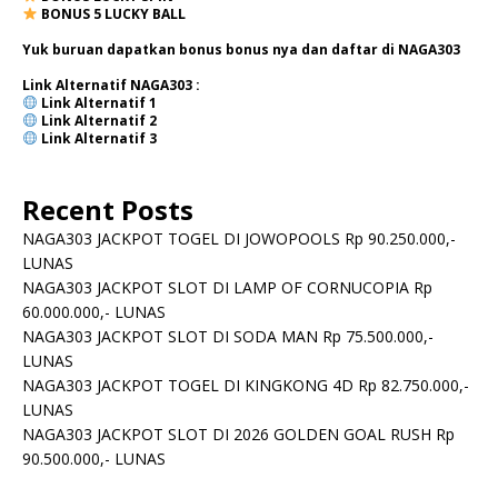
BONUS 5 LUCKY BALL
Yuk buruan dapatkan bonus bonus nya dan daftar di NAGA303
Link Alternatif NAGA303 :
Link Alternatif
1
Link Alternatif
2
Link Alternatif 3
Recent Posts
NAGA303 JACKPOT TOGEL DI JOWOPOOLS Rp 90.250.000,-
LUNAS
NAGA303 JACKPOT SLOT DI LAMP OF CORNUCOPIA Rp
60.000.000,- LUNAS
NAGA303 JACKPOT SLOT DI SODA MAN Rp 75.500.000,-
LUNAS
NAGA303 JACKPOT TOGEL DI KINGKONG 4D Rp 82.750.000,-
LUNAS
NAGA303 JACKPOT SLOT DI 2026 GOLDEN GOAL RUSH Rp
90.500.000,- LUNAS