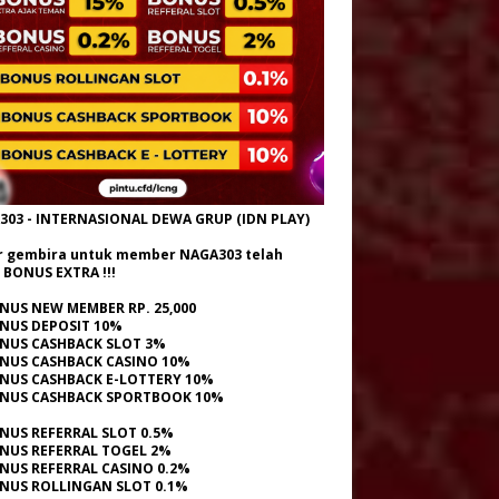
303 - INTERNASIONAL DEWA GRUP (IDN PLAY)
r gembira untuk member NAGA303 telah
 BONUS EXTRA !!!
NUS NEW MEMBER RP. 25,000
NUS DEPOSIT 10%
NUS CASHBACK SLOT 3%
NUS CASHBACK CASINO 10%
NUS CASHBACK E-LOTTERY 10%
NUS CASHBACK SPORTBOOK 10%
NUS REFERRAL SLOT 0.5%
NUS REFERRAL TOGEL 2%
NUS REFERRAL CASINO 0.2%
NUS ROLLINGAN SLOT 0.1%