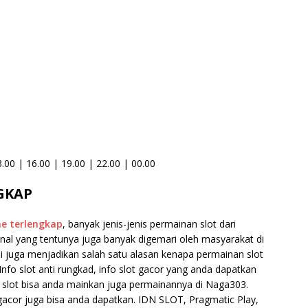
3.00 | 16.00 | 19.00 | 22.00 | 00.00
GKAP
ne terlengkap
, banyak jenis-jenis permainan slot dari
ional yang tentunya juga banyak digemari oleh masyarakat di
i juga menjadikan salah satu alasan kenapa permainan slot
Info slot anti rungkad, info slot gacor yang anda dapatkan
 slot bisa anda mainkan juga permainannya di Naga303.
gacor juga bisa anda dapatkan. IDN SLOT, Pragmatic Play,