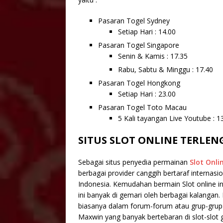
Pasaran Togel Sydney
Setiap Hari : 14.00
Pasaran Togel Singapore
Senin & Kamis : 17.35
Rabu, Sabtu & Minggu : 17.40
Pasaran Togel Hongkong
Setiap Hari : 23.00
Pasaran Togel Toto Macau
5 Kali tayangan Live Youtube : 1
SITUS SLOT ONLINE TERLEN
Sebagai situs penyedia permainan
Slot Onli
berbagai provider canggih bertaraf internas
Indonesia. Kemudahan bermain Slot online in
ini banyak di gemari oleh berbagai kalangan. 
biasanya dalam forum-forum atau grup-grup
Maxwin yang banyak bertebaran di slot-slot 