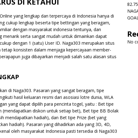
RUS DI KETAHUI
82.7
NAGA
 Online yang lengkap dan terpercaya di Indonesia hanya di
GOAL
g cukup lengkap beserta tipe bettingan yang beragam,
miliar dengan masyarakat indonesia tentunya, dan
Re
g menarik serta sangat mudah untuk dimainkan dapat
No c
cukup dengan 1 (satu) User ID. Naga303 merupakan situs
hun tetap konsisten dalam menjaga kepercayaan member-
erapapun juga dibayarkan menjadi salah satu alasan situs
ENGKAP
ukan di Naga303. Pasaran yang sangat beragam, tipe
ikuti hasil keluaran resmi dari asosiasi lotre dunia, WLA
gan yang dapat dipilih para pencinta togel, yaitu : Bet tipe
on (mendapatkan diskon untuk setiap bet), Bet tipe BB Bolak
masih mendapatkan hadiah), dan Bet tipe Prize (bet yang
atkan hadiah). Pasaran yang dihadirkan ada yang 3D, 4D,
kenal oleh masyarakat Indonesia pasti tersedia di Naga303