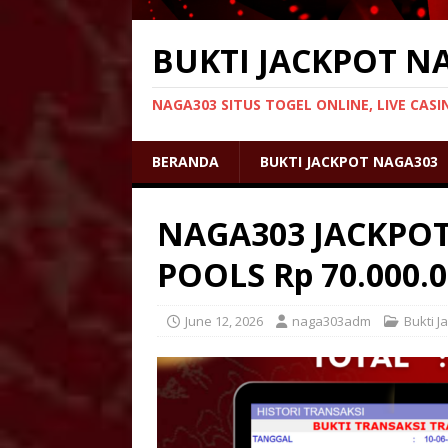
BUKTI JACKPOT N
NAGA303 SITUS TOGEL ONLINE, LIVE CAS
BERANDA
BUKTI JACKPOT NAGA303
NAGA303 JACKPOT
POOLS Rp 70.000.
June 12, 2026
naga303adm
Bukti 