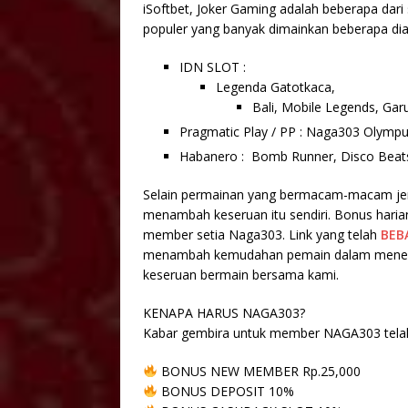
iSoftbet, Joker Gaming adalah beberapa dari s
populer yang banyak dimainkan beberapa dian
IDN SLOT :
Legenda Gatotkaca,
Bali, Mobile Legends, Ga
Pragmatic Play / PP : Naga303 Olympus
Habanero : Bomb Runner, Disco Beats
Selain permainan yang bermacam-macam je
menambah keseruan itu sendiri. Bonus haria
member setia Naga303. Link yang telah
BEB
menambah kemudahan pemain dalam menelus
keseruan bermain bersama kami.
KENAPA HARUS NAGA303?
Kabar gembira untuk member NAGA303 telah
BONUS NEW MEMBER Rp.25,000
BONUS DEPOSIT 10%