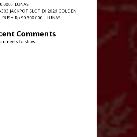
50.000,- LUNAS
303 JACKPOT SLOT DI 2026 GOLDEN
 RUSH Rp 90.500.000,- LUNAS
cent Comments
omments to show.