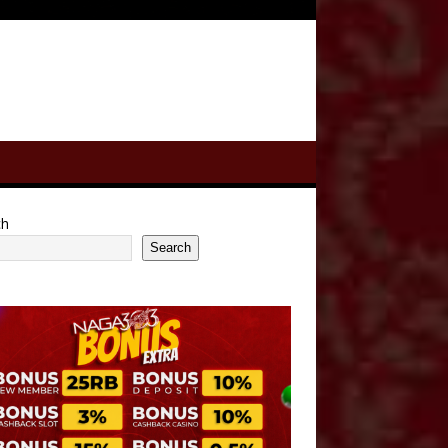
ch
Search