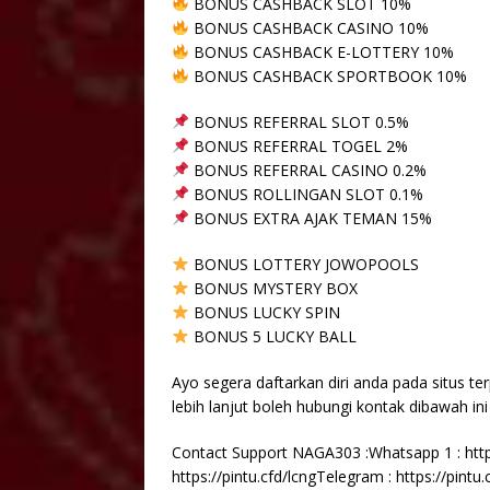
BONUS CASHBACK SLOT 10%
BONUS CASHBACK CASINO 10%
BONUS CASHBACK E-LOTTERY 10%
BONUS CASHBACK SPORTBOOK 10%
BONUS REFERRAL SLOT 0.5%
BONUS REFERRAL TOGEL 2%
BONUS REFERRAL CASINO 0.2%
BONUS ROLLINGAN SLOT 0.1%
BONUS EXTRA AJAK TEMAN 15%
BONUS LOTTERY JOWOPOOLS
BONUS MYSTERY BOX
BONUS LUCKY SPIN
BONUS 5 LUCKY BALL
Ayo segera daftarkan diri anda pada situs t
lebih lanjut boleh hubungi kontak dibawah ini 
Contact Support NAGA303 :Whatsapp 1 : https:
https://pintu.cfd/lcngTelegram : https://pintu.