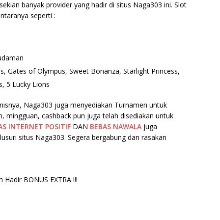
ekian banyak provider yang hadir di situs Naga303 ini. Slot
taranya seperti :
rudaman
, Gates of Olympus, Sweet Bonanza, Starlight Princess,
, 5 Lucky Lions
nisnya, Naga303 juga menyediakan Turnamen untuk
n, mingguan, cashback pun juga telah disediakan untuk
AS INTERNET
POSITIF
DAN
BEBAS NAWALA
juga
uri situs Naga303. Segera bergabung dan rasakan
 Hadir BONUS EXTRA !!!