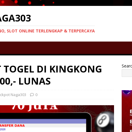
AGA303
INO, SLOT ONLINE TERLENGKAP & TERPERCAYA
 TOGEL DI KINGKONG
Sear
000,- LUNAS
Jackpot Naga303
0