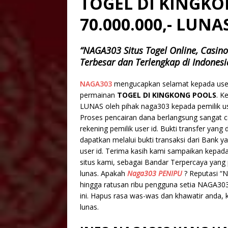
TOGEL DI KINGKO
70.000.000,- LUNA
“NAGA303 Situs Togel Online, Casino 
Terbesar dan Terlengkap di Indonesi
NAGA303
mengucapkan selamat kepada user
permainan
TOGEL DI KINGKONG POOLS
. K
LUNAS oleh pihak naga303 kepada pemilik use
Proses pencairan dana berlangsung sangat 
rekening pemilik user id. Bukti transfer yang
dapatkan melalui bukti transaksi dari Bank 
user id. Terima kasih kami sampaikan kepa
situs kami, sebagai Bandar Terpercaya ya
lunas. Apakah
Naga303
PENIPU
? Reputasi “
hingga ratusan ribu pengguna setia NAGA303
ini. Hapus rasa was-was dan khawatir anda
lunas.