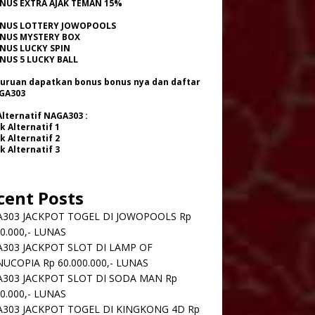
NUS EXTRA AJAK TEMAN 15%
NUS LOTTERY JOWOPOOLS
NUS MYSTERY BOX
NUS LUCKY SPIN
NUS 5 LUCKY BALL
uruan dapatkan bonus bonus nya dan daftar
AGA303
Alternatif NAGA303 :
nk Alternatif
1
nk Alternatif
2
k Alternatif 3
cent Posts
303 JACKPOT TOGEL DI JOWOPOOLS Rp
50.000,- LUNAS
303 JACKPOT SLOT DI LAMP OF
UCOPIA Rp 60.000.000,- LUNAS
303 JACKPOT SLOT DI SODA MAN Rp
00.000,- LUNAS
303 JACKPOT TOGEL DI KINGKONG 4D Rp