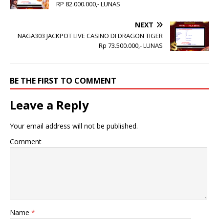
RP 82.000.000,- LUNAS
NEXT
NAGA303 JACKPOT LIVE CASINO DI DRAGON TIGER
Rp 73.500.000,- LUNAS
BE THE FIRST TO COMMENT
Leave a Reply
Your email address will not be published.
Comment
Name
*