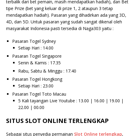
terbalik dari bet pemain, masih mendapatkan hadiah), dan Bet
tipe Prize (bet yang keluar di prize 1, 2 ataupun 3 tetap
mendapatkan hadiah). Pasaran yang dihadirkan ada yang 3D,
4D, dan 5D. Untuk pasaran yang sudah sangat dikenal oleh
masyarakat Indonesia pasti tersedia di Naga303 yaitu :
Pasaran Togel Sydney
Setiap Hari : 14.00
Pasaran Togel Singapore
Senin & Kamis : 17.35
Rabu, Sabtu & Minggu : 17.40
Pasaran Togel Hongkong
Setiap Hari : 23.00
Pasaran Togel Toto Macau
5 Kali tayangan Live Youtube : 13.00 | 16.00 | 19.00 |
22.00 | 00.00
SITUS SLOT ONLINE TERLENGKAP
Sebagai situs penyedia permainan
Slot Online terlengkap
,