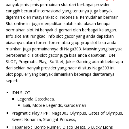
banyak jenis-jenis permainan slot dari berbagai provider
canggih bertaraf internasional yang tentunya juga banyak
digemari oleh masyarakat di Indonesia. Kemudahan bermain
Slot online ini juga menjadikan salah satu alasan kenapa
permainan slot ini banyak di gemari oleh berbagai kalangan.
Info slot anti rungkad, info slot gacor yang anda dapatkan
biasanya dalam forum-forum atau grup-grup slot bisa anda
mainkan juga permainannya di Naga303. Maxwin yang banyak
bertebaran di slot-slot gacor juga bisa anda dapatkan. IDN
SLOT, Pragmatic Play, iSoftbet, Joker Gaming adalah beberapa
dari sekian banyak provider yang hadir di situs Naga303 ini.
Slot populer yang banyak dimainkan beberapa diantaranya
seperti :
IDN SLOT :
Legenda Gatotkaca,
Bali, Mobile Legends, Garudaman
Pragmatic Play / PP : Naga303 Olympus, Gates of Olympus,
Sweet Bonanza, Starlight Princess,
Habanero : Bomb Runner, Disco Beats, 5 Lucky Lions