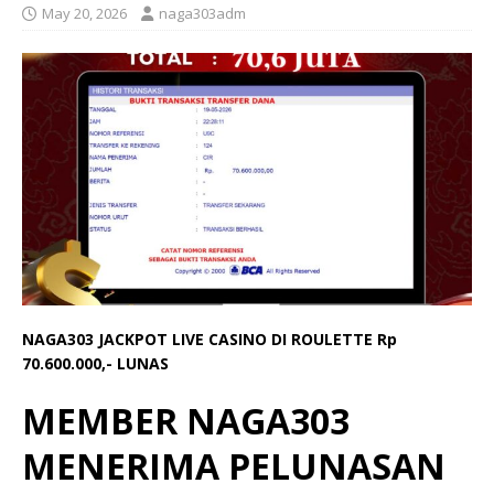
May 20, 2026
naga303adm
NAGA303 JACKPOT LIVE CASINO DI ROULETTE Rp
70.600.000,- LUNAS
MEMBER NAGA303
MENERIMA PELUNASAN