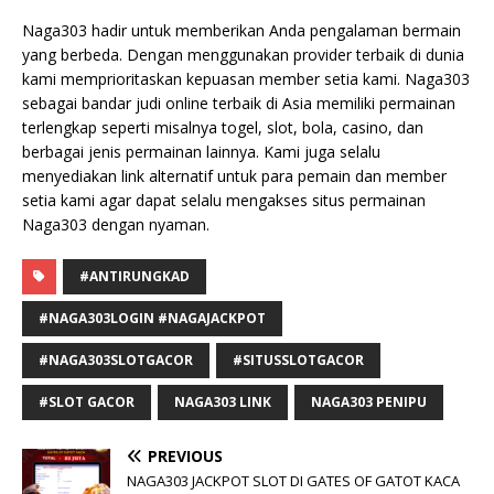
Naga303 hadir untuk memberikan Anda pengalaman bermain
yang berbeda. Dengan menggunakan provider terbaik di dunia
kami memprioritaskan kepuasan member setia kami. Naga303
sebagai bandar judi online terbaik di Asia memiliki permainan
terlengkap seperti misalnya togel, slot, bola, casino, dan
berbagai jenis permainan lainnya. Kami juga selalu
menyediakan link alternatif untuk para pemain dan member
setia kami agar dapat selalu mengakses situs permainan
Naga303 dengan nyaman.
#ANTIRUNGKAD
#NAGA303LOGIN #NAGAJACKPOT
#NAGA303SLOTGACOR
#SITUSSLOTGACOR
#SLOT GACOR
NAGA303 LINK
NAGA303 PENIPU
PREVIOUS
NAGA303 JACKPOT SLOT DI GATES OF GATOT KACA