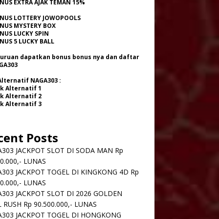
NUS EXTRA AJAK TEMAN 15%
NUS LOTTERY JOWOPOOLS
NUS MYSTERY BOX
NUS LUCKY SPIN
NUS 5 LUCKY BALL
uruan dapatkan bonus bonus nya dan daftar
AGA303
Alternatif NAGA303 :
nk Alternatif
1
nk Alternatif
2
k Alternatif 3
cent Posts
303 JACKPOT SLOT DI SODA MAN Rp
00.000,- LUNAS
303 JACKPOT TOGEL DI KINGKONG 4D Rp
50.000,- LUNAS
303 JACKPOT SLOT DI 2026 GOLDEN
 RUSH Rp 90.500.000,- LUNAS
303 JACKPOT TOGEL DI HONGKONG