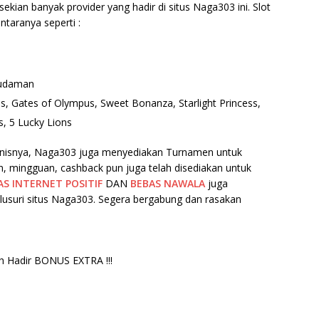
ekian banyak provider yang hadir di situs Naga303 ini. Slot
taranya seperti :
rudaman
, Gates of Olympus, Sweet Bonanza, Starlight Princess,
, 5 Lucky Lions
nisnya, Naga303 juga menyediakan Turnamen untuk
n, mingguan, cashback pun juga telah disediakan untuk
AS INTERNET
POSITIF
DAN
BEBAS NAWALA
juga
uri situs Naga303. Segera bergabung dan rasakan
 Hadir BONUS EXTRA !!!