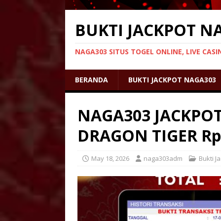
BUKTI JACKPOT N
NAGA303 SITUS TOGEL ONLINE, LIVE CAS
BERANDA
BUKTI JACKPOT NAGA303
NAGA303 JACKPOT
DRAGON TIGER Rp 
May 18, 2026
naga303adm
Bukti J