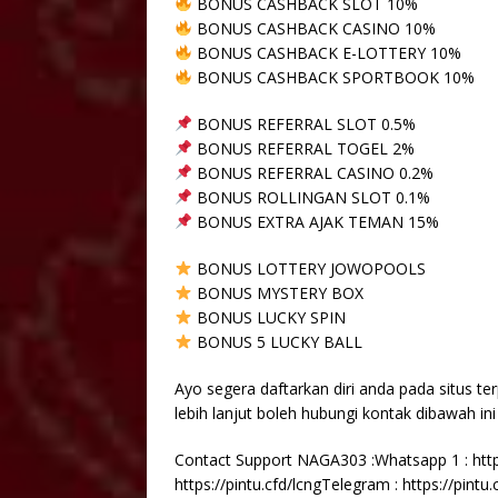
BONUS CASHBACK SLOT 10%
BONUS CASHBACK CASINO 10%
BONUS CASHBACK E-LOTTERY 10%
BONUS CASHBACK SPORTBOOK 10%
BONUS REFERRAL SLOT 0.5%
BONUS REFERRAL TOGEL 2%
BONUS REFERRAL CASINO 0.2%
BONUS ROLLINGAN SLOT 0.1%
BONUS EXTRA AJAK TEMAN 15%
BONUS LOTTERY JOWOPOOLS
BONUS MYSTERY BOX
BONUS LUCKY SPIN
BONUS 5 LUCKY BALL
Ayo segera daftarkan diri anda pada situs t
lebih lanjut boleh hubungi kontak dibawah ini 
Contact Support NAGA303 :Whatsapp 1 : https:
https://pintu.cfd/lcngTelegram : https://pintu.