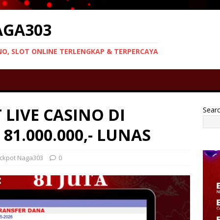
AGA303
INO, SLOT ONLINE TERLENGKAP & TERPERCAYA
 LIVE CASINO DI
Sear
81.000.000,- LUNAS
ackpot Naga303
0