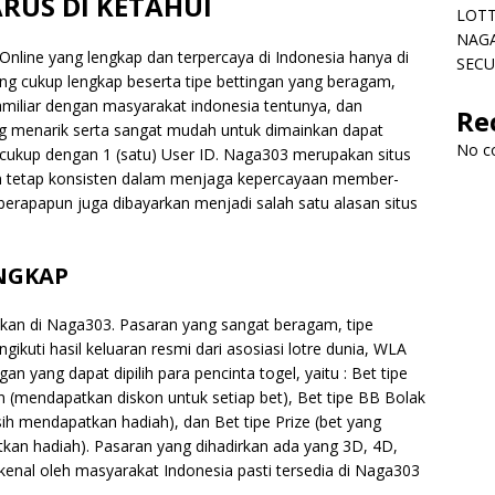
RUS DI KETAHUI
LOTT
NAGA
 Online yang lengkap dan terpercaya di Indonesia hanya di
SECU
g cukup lengkap beserta tipe bettingan yang beragam,
miliar dengan masyarakat indonesia tentunya, dan
Re
g menarik serta sangat mudah untuk dimainkan dapat
No c
cukup dengan 1 (satu) User ID. Naga303 merupakan situs
hun tetap konsisten dalam menjaga kepercayaan member-
erapapun juga dibayarkan menjadi salah satu alasan situs
ENGKAP
ukan di Naga303. Pasaran yang sangat beragam, tipe
ikuti hasil keluaran resmi dari asosiasi lotre dunia, WLA
gan yang dapat dipilih para pencinta togel, yaitu : Bet tipe
on (mendapatkan diskon untuk setiap bet), Bet tipe BB Bolak
masih mendapatkan hadiah), dan Bet tipe Prize (bet yang
atkan hadiah). Pasaran yang dihadirkan ada yang 3D, 4D,
kenal oleh masyarakat Indonesia pasti tersedia di Naga303