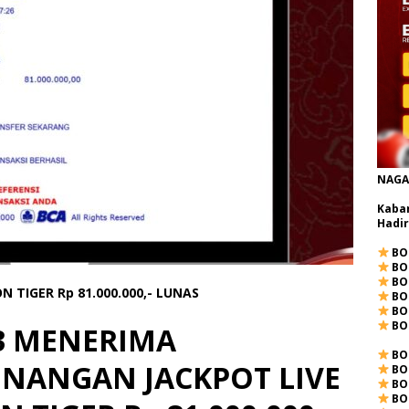
NAGA
Kaba
Hadir
BO
BO
BO
 TIGER Rp 81.000.000,- LUNAS
BO
BO
BO
3 MENERIMA
BO
NANGAN JACKPOT LIVE
BO
BO
BO