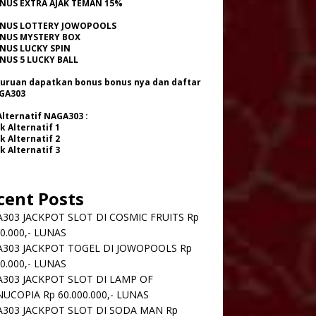
NUS EXTRA AJAK TEMAN 15%
NUS LOTTERY JOWOPOOLS
NUS MYSTERY BOX
NUS LUCKY SPIN
NUS 5 LUCKY BALL
uruan dapatkan bonus bonus nya dan daftar
AGA303
Alternatif NAGA303 :
nk Alternatif
1
nk Alternatif
2
k Alternatif 3
cent Posts
303 JACKPOT SLOT DI COSMIC FRUITS Rp
00.000,- LUNAS
303 JACKPOT TOGEL DI JOWOPOOLS Rp
50.000,- LUNAS
303 JACKPOT SLOT DI LAMP OF
UCOPIA Rp 60.000.000,- LUNAS
303 JACKPOT SLOT DI SODA MAN Rp