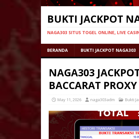
BUKTI JACKPOT N
NAGA303 SITUS TOGEL ONLINE, LIVE CAS
BERANDA
BUKTI JACKPOT NAGA303
NAGA303 JACKPOT
BACCARAT PROXY R
May 11, 2026
naga303adm
Bukti J