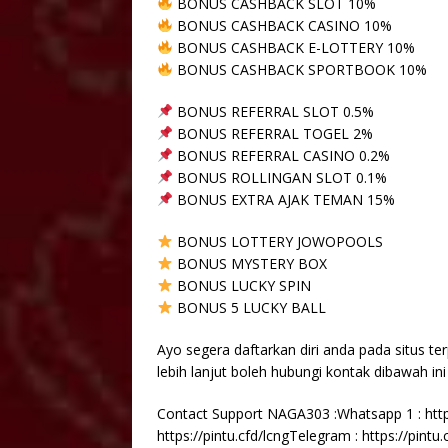
BONUS CASHBACK SLOT 10%
BONUS CASHBACK CASINO 10%
BONUS CASHBACK E-LOTTERY 10%
BONUS CASHBACK SPORTBOOK 10%
BONUS REFERRAL SLOT 0.5%
BONUS REFERRAL TOGEL 2%
BONUS REFERRAL CASINO 0.2%
BONUS ROLLINGAN SLOT 0.1%
BONUS EXTRA AJAK TEMAN 15%
BONUS LOTTERY JOWOPOOLS
BONUS MYSTERY BOX
BONUS LUCKY SPIN
BONUS 5 LUCKY BALL
Ayo segera daftarkan diri anda pada situs t
lebih lanjut boleh hubungi kontak dibawah ini 
Contact Support NAGA303 :Whatsapp 1 : https:
https://pintu.cfd/lcngTelegram : https://pintu.