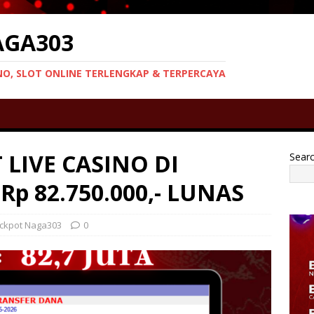
AGA303
INO, SLOT ONLINE TERLENGKAP & TERPERCAYA
 LIVE CASINO DI
Sear
p 82.750.000,- LUNAS
ackpot Naga303
0