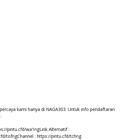
erpercaya kami hanya di NAGA303. Untuk info pendaftaran
:
//pintu.cfd/wa1ngLink Alternatif :
cfd/tofngChannel : https://pintu.cfd/tchng