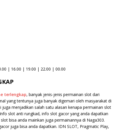
3.00 | 16.00 | 19.00 | 22.00 | 00.00
GKAP
ne terlengkap
, banyak jenis-jenis permainan slot dari
ional yang tentunya juga banyak digemari oleh masyarakat di
i juga menjadikan salah satu alasan kenapa permainan slot
Info slot anti rungkad, info slot gacor yang anda dapatkan
 slot bisa anda mainkan juga permainannya di Naga303.
gacor juga bisa anda dapatkan. IDN SLOT, Pragmatic Play,