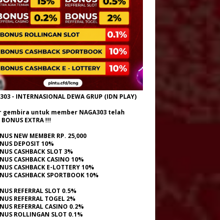
303 - INTERNASIONAL DEWA GRUP (IDN PLAY)
r gembira untuk member NAGA303 telah
 BONUS EXTRA !!!
NUS NEW MEMBER RP. 25,000
NUS DEPOSIT 10%
NUS CASHBACK SLOT 3%
NUS CASHBACK CASINO 10%
NUS CASHBACK E-LOTTERY 10%
NUS CASHBACK SPORTBOOK 10%
NUS REFERRAL SLOT 0.5%
NUS REFERRAL TOGEL 2%
NUS REFERRAL CASINO 0.2%
NUS ROLLINGAN SLOT 0.1%