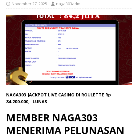
November 27, 2025
naga303adm
NAGA303 JACKPOT LIVE CASINO DI ROULETTE Rp
84.200.000,- LUNAS
MEMBER NAGA303
MENERIMA PELUNASAN