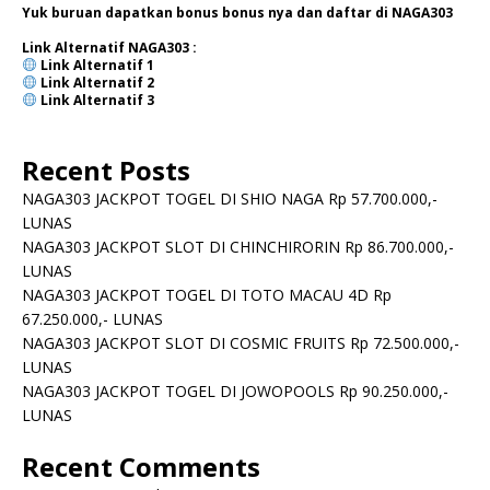
Yuk buruan dapatkan bonus bonus nya dan daftar di NAGA303
Link Alternatif NAGA303 :
Link Alternatif
1
Link Alternatif
2
Link Alternatif 3
Recent Posts
NAGA303 JACKPOT TOGEL DI SHIO NAGA Rp 57.700.000,-
LUNAS
NAGA303 JACKPOT SLOT DI CHINCHIRORIN Rp 86.700.000,-
LUNAS
NAGA303 JACKPOT TOGEL DI TOTO MACAU 4D Rp
67.250.000,- LUNAS
NAGA303 JACKPOT SLOT DI COSMIC FRUITS Rp 72.500.000,-
LUNAS
NAGA303 JACKPOT TOGEL DI JOWOPOOLS Rp 90.250.000,-
LUNAS
Recent Comments