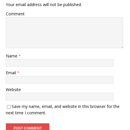
Your email address will not be published.
Comment
Name
*
Email
*
Website
Save my name, email, and website in this browser for the
next time I comment.