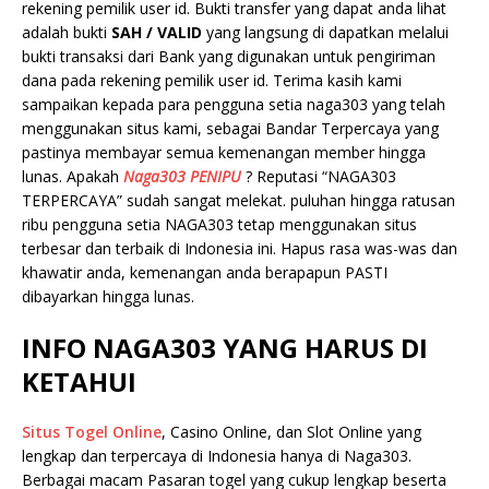
rekening pemilik user id. Bukti transfer yang dapat anda lihat
adalah bukti
SAH / VALID
yang langsung di dapatkan melalui
bukti transaksi dari Bank yang digunakan untuk pengiriman
dana pada rekening pemilik user id. Terima kasih kami
sampaikan kepada para pengguna setia naga303 yang telah
menggunakan situs kami, sebagai Bandar Terpercaya yang
pastinya membayar semua kemenangan member hingga
lunas. Apakah
Naga303
PENIPU
? Reputasi “NAGA303
TERPERCAYA” sudah sangat melekat. puluhan hingga ratusan
ribu pengguna setia NAGA303 tetap menggunakan situs
terbesar dan terbaik di Indonesia ini. Hapus rasa was-was dan
khawatir anda, kemenangan anda berapapun PASTI
dibayarkan hingga lunas.
INFO NAGA303 YANG HARUS DI
KETAHUI
Situs Togel Online
, Casino Online, dan Slot Online yang
lengkap dan terpercaya di Indonesia hanya di Naga303.
Berbagai macam Pasaran togel yang cukup lengkap beserta