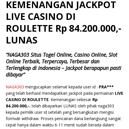
KEMENANGAN JACKPOT
LIVE CASINO DI
ROULETTE Rp 84.200.000,-
LUNAS
“NAGA303 Situs Togel Online, Casino Online, Slot
Online Terbaik, Terpercaya, Terbesar dan
Terlengkap di Indonesia – Jackpot berapapun pasti
dibayar”
NAGA303
mengucapkan selamat kepada user id :
PRA***
yang telah berhasil mendapatkan jackpot pada permainan
LIVE
CASINO DI ROULETTE
. Kemenangan sebesar
Rp
84.200.000
,-.
telah dibayarkan LUNAS oleh pihak naga303
kepada pemilik user id setelah yang bersangkutan mengisi
formulir withdraw. Proses pencairan dana berlangsung sangat
cepat hanya dalam waktu 6-11 menit sudah berada dalam