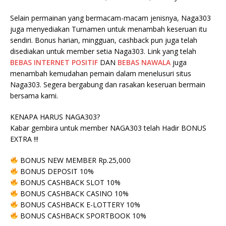
Selain permainan yang bermacam-macam jenisnya, Naga303
juga menyediakan Turnamen untuk menambah keseruan itu
sendiri. Bonus harian, mingguan, cashback pun juga telah
disediakan untuk member setia Naga303. Link yang telah
BEBAS INTERNET
POSITIF
DAN
BEBAS NAWALA
juga
menambah kemudahan pemain dalam menelusuri situs
Naga303. Segera bergabung dan rasakan keseruan bermain
bersama kami.
KENAPA HARUS NAGA303?
Kabar gembira untuk member NAGA303 telah Hadir BONUS
EXTRA !!!
BONUS NEW MEMBER Rp.25,000
BONUS DEPOSIT 10%
BONUS CASHBACK SLOT 10%
BONUS CASHBACK CASINO 10%
BONUS CASHBACK E-LOTTERY 10%
BONUS CASHBACK SPORTBOOK 10%