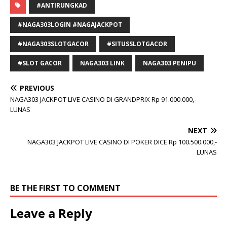
#ANTIRUNGKAD
#NAGA303LOGIN #NAGAJACKPOT
#NAGA303SLOTGACOR
#SITUSSLOTGACOR
#SLOT GACOR
NAGA303 LINK
NAGA303 PENIPU
PREVIOUS
NAGA303 JACKPOT LIVE CASINO DI GRANDPRIX Rp 91.000.000,-
LUNAS
NEXT
NAGA303 JACKPOT LIVE CASINO DI POKER DICE Rp 100.500.000,-
LUNAS
BE THE FIRST TO COMMENT
Leave a Reply